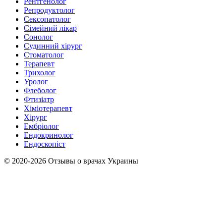
Рентгенолог
Репродуктолог
Сексопатолог
Сімейний лікар
Сонолог
Судинний хірург
Стоматолог
Терапевт
Трихолог
Уролог
Флеболог
Фтизіатр
Хіміотерапевт
Хірург
Ембріолог
Ендокринолог
Ендоскопіст
© 2020-2026 Отзывы о врачах Украины