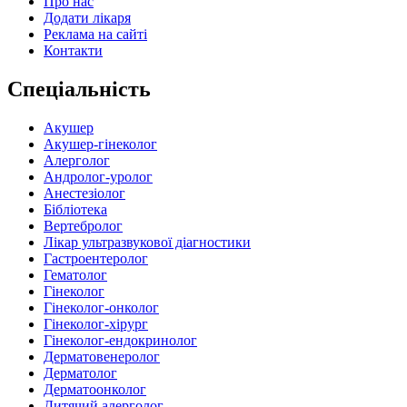
Про нас
Додати лікаря
Реклама на сайті
Контакти
Спеціальність
Акушер
Акушер-гінеколог
Алерголог
Андролог-уролог
Анестезіолог
Бібліотека
Вертебролог
Лікар ультразвукової діагностики
Гастроентеролог
Гематолог
Гінеколог
Гінеколог-онколог
Гінеколог-хірург
Гінеколог-ендокринолог
Дерматовенеролог
Дерматолог
Дерматоонколог
Дитячий алерголог