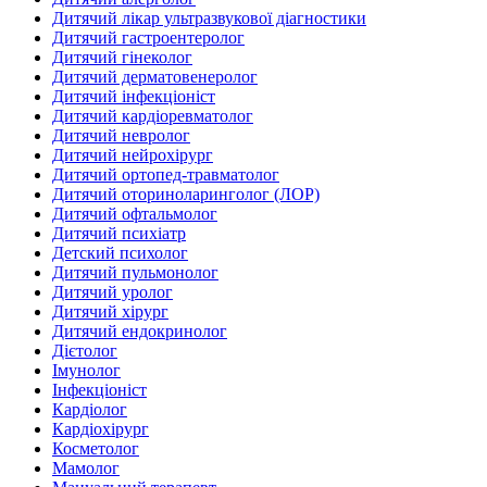
Дитячий лікар ультразвукової діагностики
Дитячий гастроентеролог
Дитячий гінеколог
Дитячий дерматовенеролог
Дитячий інфекціоніст
Дитячий кардіоревматолог
Дитячий невролог
Дитячий нейрохірург
Дитячий ортопед-травматолог
Дитячий оториноларинголог (ЛОР)
Дитячий офтальмолог
Дитячий психіатр
Детский психолог
Дитячий пульмонолог
Дитячий уролог
Дитячий хірург
Дитячий ендокринолог
Дієтолог
Імунолог
Інфекціоніст
Кардіолог
Кардіохірург
Косметолог
Мамолог