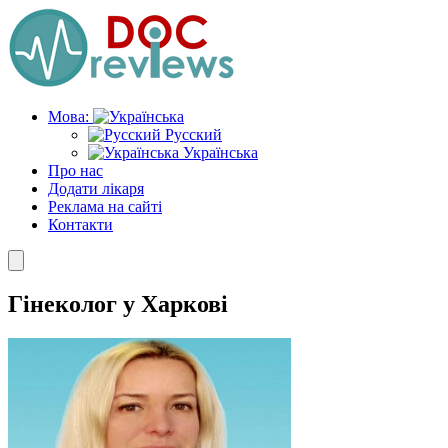
Skip
to
the
content
Мова:
Русский
Українська
Про нас
Додати лікаря
Реклама на сайті
Контакти
Гінеколог у Харкові