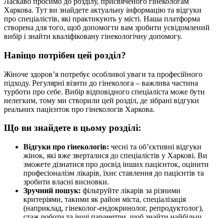
Ласкаво просимо до розділу, присвяченого гінекологам
Харкова. Тут ви знайдете актуальну інформацію та відгуки
про спеціалістів, які практикують у місті. Наша платформа
створена для того, щоб допомогти вам зробити усвідомлений
вибір і знайти кваліфіковану гінекологічну допомогу.
Навіщо потрібен цей розділ?
Жіноче здоров’я потребує особливої уваги та професійного
підходу. Регулярні візити до гінеколога – важлива частина
турботи про себе. Вибір відповідного спеціаліста може бути
нелегким, тому ми створили цей розділ, де зібрані відгуки
реальних пацієнток про гінекологів Харкова.
Що ви знайдете в цьому розділі:
Відгуки про гінекологів:
чесні та об’єктивні відгуки
жінок, які вже зверталися до спеціалістів у Харкові. Ви
зможете дізнатися про досвід інших пацієнток, оцінити
професіоналізм лікарів, їхнє ставлення до пацієнтів та
зробити власні висновки.
Зручний пошук:
фільтруйте лікарів за різними
критеріями, такими як район міста, спеціалізація
(наприклад, гінеколог-ендокринолог, репродуктолог),
стаж роботи та інші параметри, щоб знайти найбільш