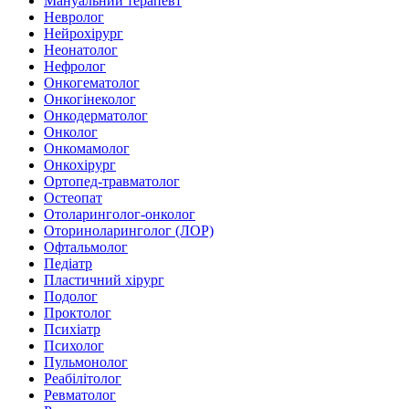
Мануальний терапевт
Невролог
Нейрохірург
Неонатолог
Нефролог
Онкогематолог
Онкогінеколог
Онкодерматолог
Онколог
Онкомамолог
Онкохірург
Ортопед-травматолог
Остеопат
Отоларинголог-онколог
Оториноларинголог (ЛОР)
Офтальмолог
Педіатр
Пластичний хірург
Подолог
Проктолог
Психіатр
Психолог
Пульмонолог
Реабілітолог
Ревматолог