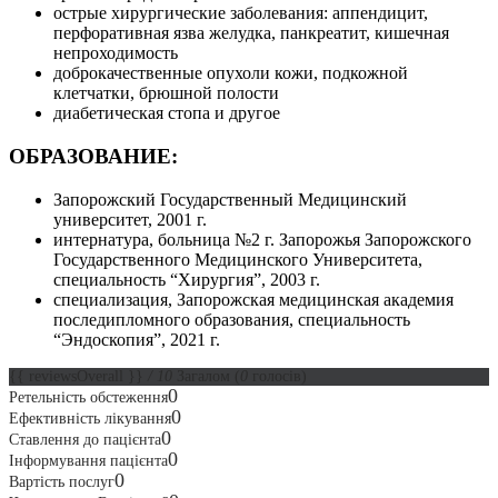
острые хирургические заболевания: аппендицит,
перфоративная язва желудка, панкреатит, кишечная
непроходимость
доброкачественные опухоли кожи, подкожной
клетчатки, брюшной полости
диабетическая стопа и другое
ОБРАЗОВАНИЕ:
Запорожский Государственный Медицинский
университет, 2001 г.
интернатура, больница №2 г. Запорожья Запорожского
Государственного Медицинского Университета,
специальность “Хирургия”, 2003 г.
специализация, Запорожская медицинская академия
последипломного образования, специальность
“Эндоскопия”, 2021 г.
{{ reviewsOverall }}
/ 10
Загалом
(
0
голосів)
0
Ретельність обстеження
0
Ефективність лікування
0
Ставлення до пацієнта
0
Інформування пацієнта
0
Вартість послуг