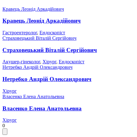
Кравець Леонід Аркадійович
Кравець Леонід Аркадійович
Гастроентеролог
,
Ендоскопіст
Страховецький Віталій Сергійович
Страховецький Віталій Сергійович
Акушер-гінеколог
,
Хірург
,
Ендоскопіст
Нетребко Андрій Олександрович
Нетребко Андрій Олександрович
Хірург
Власенко Елена Анатольевна
Власенко Елена Анатольевна
Хірург
0