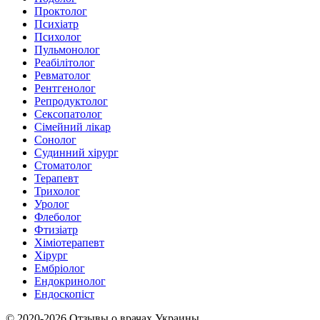
Проктолог
Психіатр
Психолог
Пульмонолог
Реабілітолог
Ревматолог
Рентгенолог
Репродуктолог
Сексопатолог
Сімейний лікар
Сонолог
Судинний хірург
Стоматолог
Терапевт
Трихолог
Уролог
Флеболог
Фтизіатр
Хіміотерапевт
Хірург
Ембріолог
Ендокринолог
Ендоскопіст
© 2020-2026 Отзывы о врачах Украины