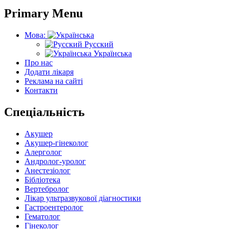
Primary Menu
Мова:
Русский
Українська
Про нас
Додати лікаря
Реклама на сайті
Контакти
Спеціальність
Акушер
Акушер-гінеколог
Алерголог
Андролог-уролог
Анестезіолог
Бібліотека
Вертебролог
Лікар ультразвукової діагностики
Гастроентеролог
Гематолог
Гінеколог