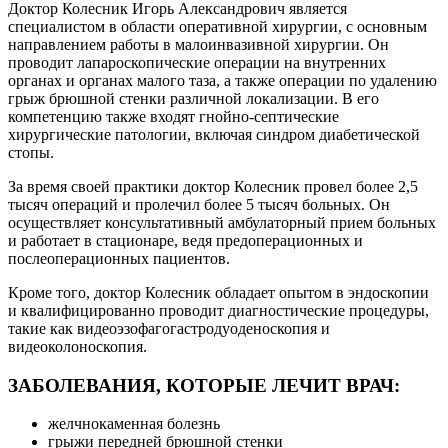
Доктор Колесник Игорь Александрович является
специалистом в области оперативной хирургии, с основным
направлением работы в малоинвазивной хирургии. Он
проводит лапароскопические операции на внутренних
органах и органах малого таза, а также операции по удалению
грыж брюшной стенки различной локализации. В его
компетенцию также входят гнойно-септические
хирургические патологии, включая синдром диабетической
стопы.
За время своей практики доктор Колесник провел более 2,5
тысяч операций и пролечил более 5 тысяч больных. Он
осуществляет консультативный амбулаторный прием больных
и работает в стационаре, ведя предоперационных и
послеоперационных пациентов.
Кроме того, доктор Колесник обладает опытом в эндоскопии
и квалифицированно проводит диагностические процедуры,
такие как видеоэзофагогастродуоденоскопия и
видеоколоноскопия.
ЗАБОЛЕВАНИЯ, КОТОРЫЕ ЛЕЧИТ ВРАЧ:
желчнокаменная болезнь
грыжи передней брюшной стенки