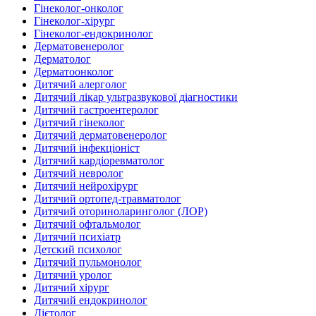
Гінеколог-онколог
Гінеколог-хірург
Гінеколог-ендокринолог
Дерматовенеролог
Дерматолог
Дерматоонколог
Дитячий алерголог
Дитячий лікар ультразвукової діагностики
Дитячий гастроентеролог
Дитячий гінеколог
Дитячий дерматовенеролог
Дитячий інфекціоніст
Дитячий кардіоревматолог
Дитячий невролог
Дитячий нейрохірург
Дитячий ортопед-травматолог
Дитячий оториноларинголог (ЛОР)
Дитячий офтальмолог
Дитячий психіатр
Детский психолог
Дитячий пульмонолог
Дитячий уролог
Дитячий хірург
Дитячий ендокринолог
Дієтолог