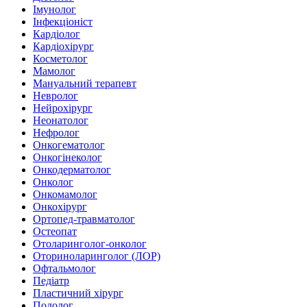
Імунолог
Інфекціоніст
Кардіолог
Кардіохірург
Косметолог
Мамолог
Мануальний терапевт
Невролог
Нейрохірург
Неонатолог
Нефролог
Онкогематолог
Онкогінеколог
Онкодерматолог
Онколог
Онкомамолог
Онкохірург
Ортопед-травматолог
Остеопат
Отоларинголог-онколог
Оториноларинголог (ЛОР)
Офтальмолог
Педіатр
Пластичний хірург
Подолог