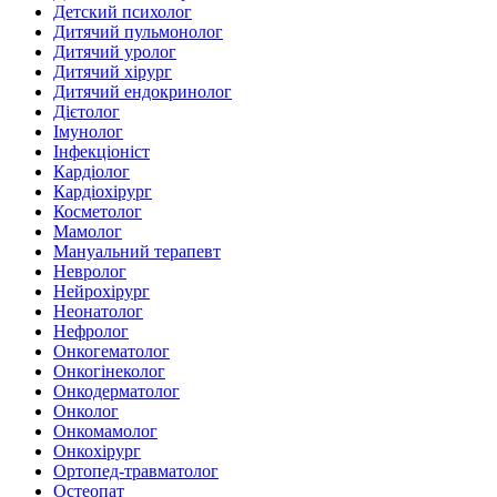
Детский психолог
Дитячий пульмонолог
Дитячий уролог
Дитячий хірург
Дитячий ендокринолог
Дієтолог
Імунолог
Інфекціоніст
Кардіолог
Кардіохірург
Косметолог
Мамолог
Мануальний терапевт
Невролог
Нейрохірург
Неонатолог
Нефролог
Онкогематолог
Онкогінеколог
Онкодерматолог
Онколог
Онкомамолог
Онкохірург
Ортопед-травматолог
Остеопат