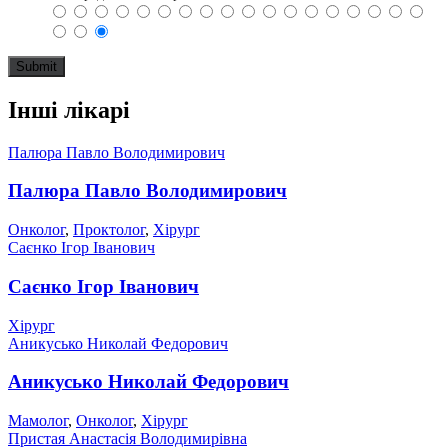
Інші лікарі
Палюра Павло Володимирович
Палюра Павло Володимирович
Онколог
,
Проктолог
,
Хірург
Саєнко Ігор Іванович
Саєнко Ігор Іванович
Хірург
Аникусько Николай Федорович
Аникусько Николай Федорович
Мамолог
,
Онколог
,
Хірург
Пристая Анастасія Володимирівна