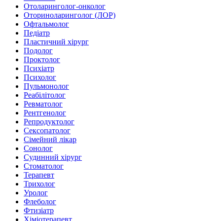
Отоларинголог-онколог
Оториноларинголог (ЛОР)
Офтальмолог
Педіатр
Пластичний хірург
Подолог
Проктолог
Психіатр
Психолог
Пульмонолог
Реабілітолог
Ревматолог
Рентгенолог
Репродуктолог
Сексопатолог
Сімейний лікар
Сонолог
Судинний хірург
Стоматолог
Терапевт
Трихолог
Уролог
Флеболог
Фтизіатр
Хіміотерапевт