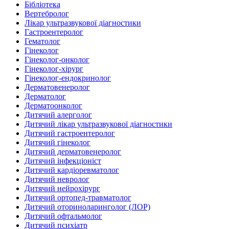
Бібліотека
Вертебролог
Лікар ультразвукової діагностики
Гастроентеролог
Гематолог
Гінеколог
Гінеколог-онколог
Гінеколог-хірург
Гінеколог-ендокринолог
Дерматовенеролог
Дерматолог
Дерматоонколог
Дитячий алерголог
Дитячий лікар ультразвукової діагностики
Дитячий гастроентеролог
Дитячий гінеколог
Дитячий дерматовенеролог
Дитячий інфекціоніст
Дитячий кардіоревматолог
Дитячий невролог
Дитячий нейрохірург
Дитячий ортопед-травматолог
Дитячий оториноларинголог (ЛОР)
Дитячий офтальмолог
Дитячий психіатр