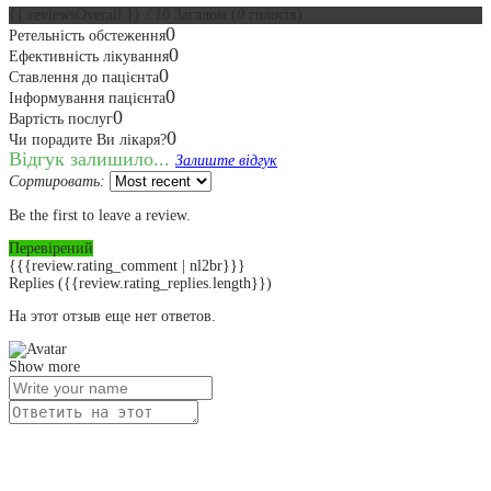
{{ reviewsOverall }}
/ 10
Загалом
(
0
голосів)
0
Ретельність обстеження
0
Ефективність лікування
0
Ставлення до пацієнта
0
Інформування пацієнта
0
Вартість послуг
0
Чи порадите Ви лікаря?
Відгук залишило...
Залиште відгук
Сортировать:
Be the first to leave a review.
Перевірений
{{{review.rating_comment | nl2br}}}
Replies
({{review.rating_replies.length}})
На этот отзыв еще нет ответов.
Show more