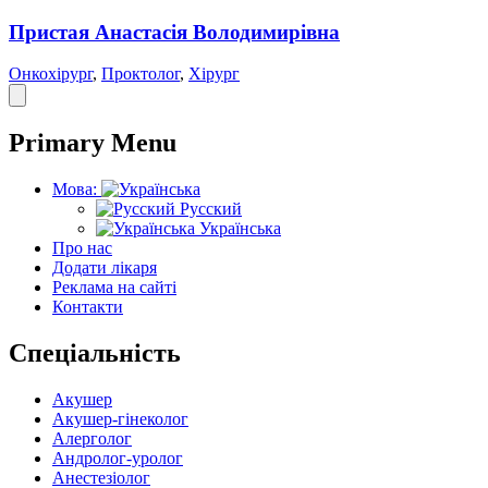
Пристая Анастасія Володимирівна
Онкохірург
,
Проктолог
,
Хірург
Primary Menu
Мова:
Русский
Українська
Про нас
Додати лікаря
Реклама на сайті
Контакти
Спеціальність
Акушер
Акушер-гінеколог
Алерголог
Андролог-уролог
Анестезіолог