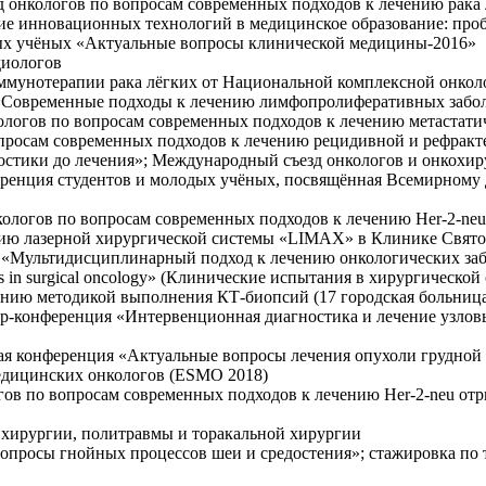
д онкологов по вопросам современных подходов к лечению рака
ение инновационных технологий в медицинское образование: пр
ых учёных «Актуальные вопросы клинической медицины-2016»
диологов
унотерапии рака лёгких от Национальной комплексной онкологи
м «Современные подходы к лечению лимфопролиферативных забо
кологов по вопросам современных подходов к лечению метастати
вопросам современных подходов к лечению рецидивной и рефрак
ностики до лечения»; Международный съезд онкологов и онкохи
еренция студентов и молодых учёных, посвящённая Всемирному д
кологов по вопросам современных подходов к лечению Her-2-ne
анию лазерной хирургической системы «LIMAX» в Клинике Свят
ар «Мультидисциплинарный подход к лечению онкологических за
s in surgical oncology» (Клинические испытания в хирургической
адению методикой выполнения КТ-биопсий (17 городская больниц
р-конференция «Интервенционная диагностика и лечение узловы
кая конференция «Актуальные вопросы лечения опухоли грудной
медицинских онкологов (ESMO 2018)
огов по вопросам современных подходов к лечению Her-2-neu от
й хирургии, политравмы и торакальной хирургии
вопросы гнойных процессов шеи и средостения»; стажировка по 