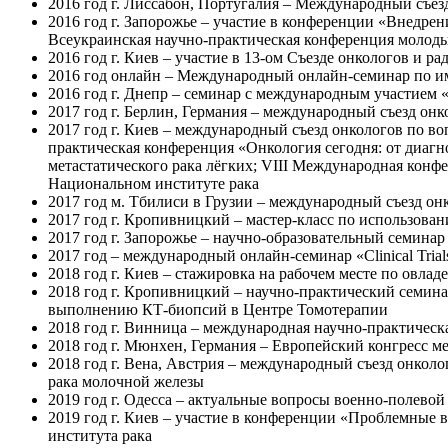
2016 год г. Лиссабон, Португалия – Международный съез
2016 год г. Запорожье – участие в конференции «Внедр
Всеукраинская научно-практическая конференция молод
2016 год г. Киев – участие в 13-ом Съезде онкологов и ра
2016 год онлайн – Международный онлайн-семинар по имм
2016 год г. Днепр – семинар с международным участие
2017 год г. Берлин, Германия – международный съезд он
2017 год г. Киев – международный съезд онкологов по 
практическая конференция «Онкология сегодня: от диаг
метастатического рака лёгких; VIII Международная конф
Национальном институте рака
2017 год м. Тбилиси в Грузии – международный съезд он
2017 год г. Кропивницкий – мастер-класс по использов
2017 год г. Запорожье – научно-образовательный семин
2017 год – международный онлайн-семинар «Clinical Trial
2018 год г. Киев – стажировка на рабочем месте по овл
2018 год г. Кропивницкий – научно-практический семина
выполнению КТ-биопсий в Центре Томотерапии
2018 год г. Винница – международная научно-практичес
2018 год г. Мюнхен, Германия – Европейский конгресс 
2018 год г. Вена, Австрия – международный съезд онкол
рака молочной железы
2019 год г. Одесса – актуальные вопросы военно-полево
2019 год г. Киев – участие в конференции «Проблемные 
института рака