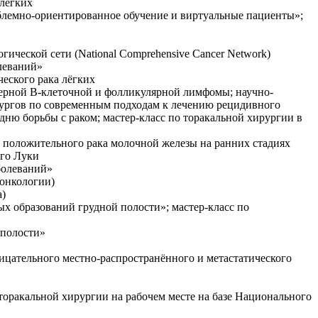
 лёгких
облемно-ориентированное обучение и виртуальные пациенты»;
ческой сети (National Comprehensive Cancer Network)
леваний»
ческого рака лёгких
терной В-клеточной и фолликулярной лимфомы; научно-
рургов по современным подходам к лечению рецидивного
ню борьбы с раком; мастер-класс по торакальной хирургии в
u положительного рака молочной железы на ранних стадиях
ого Луки
болеваний»
 онкологии)
а)
х образований грудной полости»; мастер-класс по
 полости»
рицательного местно-распространённого и метастатического
торакальной хирургии на рабочем месте на базе Национального