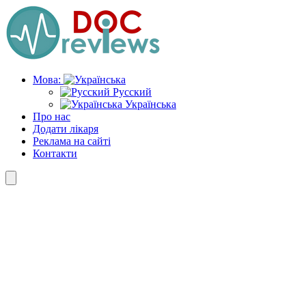
Skip
to
the
content
Мова:
Русский
Українська
Про нас
Додати лікаря
Реклама на сайті
Контакти