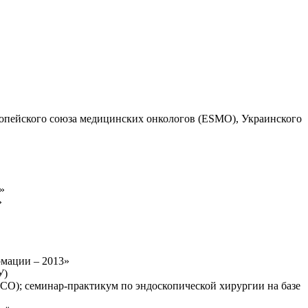
ропейского союза медицинских онкологов (ESMO), Украинского
»
»
рмации – 2013»
У)
CO); семинар-практикум по эндоскопической хирургии на базе