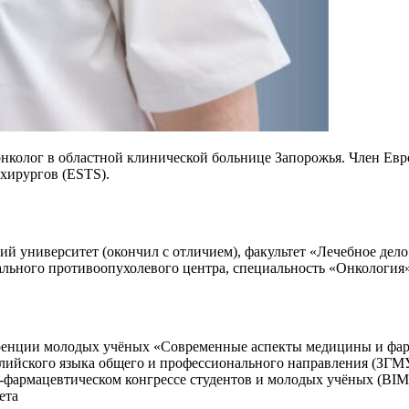
онколог в областной клинической больнице Запорожья. Член Ев
хирургов (ESTS).
ий университет (окончил с отличием), факультет «Лечебное дело
нального противоопухолевого центра, специальность «Онкология
ференции молодых учёных «Современные аспекты медицины и фа
нглийского языка общего и профессионального направления (ЗГМ
о-фармацевтическом конгрессе студентов и молодых учёных (BIM
ета