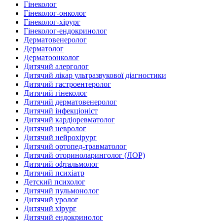
Гінеколог
Гінеколог-онколог
Гінеколог-хірург
Гінеколог-ендокринолог
Дерматовенеролог
Дерматолог
Дерматоонколог
Дитячий алерголог
Дитячий лікар ультразвукової діагностики
Дитячий гастроентеролог
Дитячий гінеколог
Дитячий дерматовенеролог
Дитячий інфекціоніст
Дитячий кардіоревматолог
Дитячий невролог
Дитячий нейрохірург
Дитячий ортопед-травматолог
Дитячий оториноларинголог (ЛОР)
Дитячий офтальмолог
Дитячий психіатр
Детский психолог
Дитячий пульмонолог
Дитячий уролог
Дитячий хірург
Дитячий ендокринолог