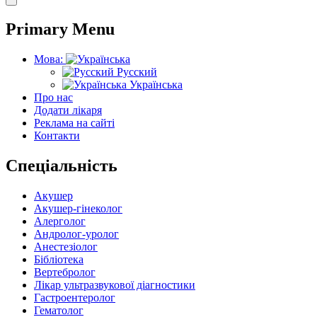
Primary Menu
Мова:
Русский
Українська
Про нас
Додати лікаря
Реклама на сайті
Контакти
Спеціальність
Акушер
Акушер-гінеколог
Алерголог
Андролог-уролог
Анестезіолог
Бібліотека
Вертебролог
Лікар ультразвукової діагностики
Гастроентеролог
Гематолог