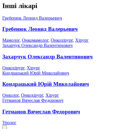
Інші лікарі
Гребенюк Леонид Валерьевич
Гребенюк Леонид Валерьевич
Мамолог
,
Онкомамолог
,
Онкохірург
,
Хірург
Захарчук Олександр Валентинович
Захарчук Олександр Валентинович
Онкохірург
,
Хірург
Кондрацький Юрій Миколайович
Кондрацький Юрій Миколайович
Онколог
,
Онкохірург
,
Хірург
Гетманов Вячеслав Федорович
Гетманов Вячеслав Федорович
Уролог