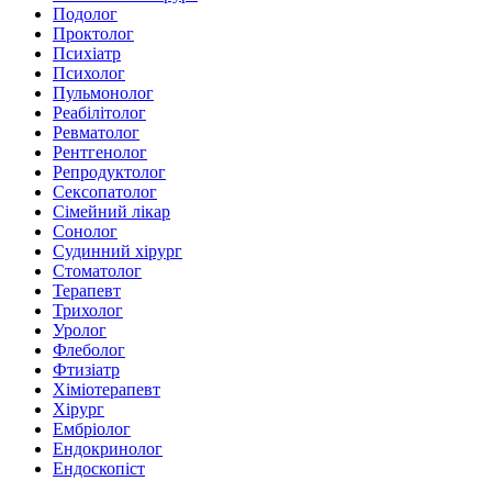
Подолог
Проктолог
Психіатр
Психолог
Пульмонолог
Реабілітолог
Ревматолог
Рентгенолог
Репродуктолог
Сексопатолог
Сімейний лікар
Сонолог
Судинний хірург
Стоматолог
Терапевт
Трихолог
Уролог
Флеболог
Фтизіатр
Хіміотерапевт
Хірург
Ембріолог
Ендокринолог
Ендоскопіст