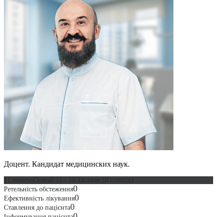
Доцент.
Кандидат медицинских наук.
{{ reviewsOverall }}
/ 10
Загалом
(
0
голосів)
0
Ретельність обстеження
0
Ефективність лікування
0
Ставлення до пацієнта
0
Інформування пацієнта