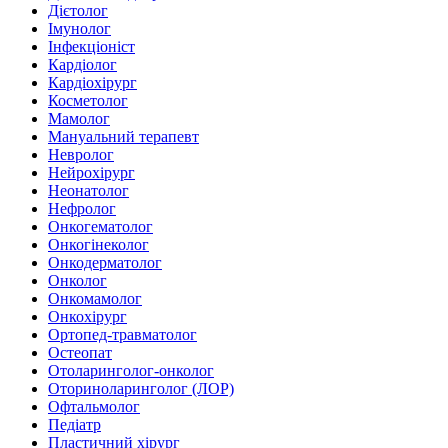
Дієтолог
Імунолог
Інфекціоніст
Кардіолог
Кардіохірург
Косметолог
Мамолог
Мануальний терапевт
Невролог
Нейрохірург
Неонатолог
Нефролог
Онкогематолог
Онкогінеколог
Онкодерматолог
Онколог
Онкомамолог
Онкохірург
Ортопед-травматолог
Остеопат
Отоларинголог-онколог
Оториноларинголог (ЛОР)
Офтальмолог
Педіатр
Пластичний хірург