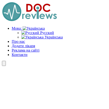
Skip
to
the
content
Мова:
Русский
Українська
Про нас
Додати лікаря
Реклама на сайті
Контакти