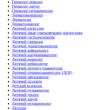
Гінеколог-онколог
Гінеколог-хірург
Гінеколог-ендокринолог
Дерматовенеролог
Дерматолог
Дерматоонколог
Дитячий алерголог
Дитячий лікар ультразвукової діагностики
Дитячий гастроентеролог
Дитячий гінеколог
Дитячий дерматовенеролог
Дитячий інфекціоніст
Дитячий кардіоревматолог
Дитячий невролог
Дитячий нейрохірург
Дитячий ортопед-травматолог
Дитячий оториноларинголог (ЛОР)
Дитячий офтальмолог
Дитячий психіатр
Детский психолог
Дитячий пульмонолог
Дитячий уролог
Дитячий хірург
Дитячий ендокринолог
Дієтолог