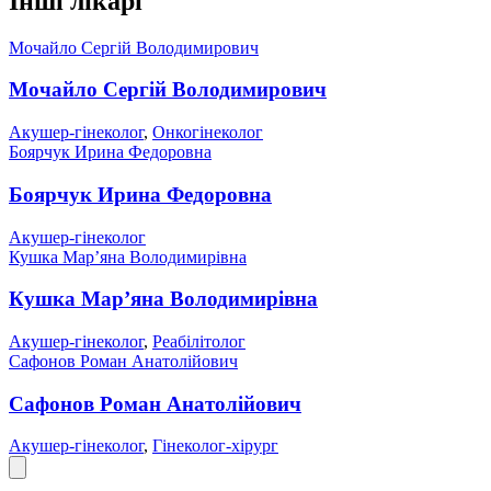
Інші лікарі
Мочайло Сергій Володимирович
Мочайло Сергій Володимирович
Акушер-гінеколог
,
Онкогінеколог
Боярчук Ирина Федоровна
Боярчук Ирина Федоровна
Акушер-гінеколог
Кушка Мар’яна Володимирівна
Кушка Мар’яна Володимирівна
Акушер-гінеколог
,
Реабілітолог
Сафонов Роман Анатолійович
Сафонов Роман Анатолійович
Акушер-гінеколог
,
Гінеколог-хірург