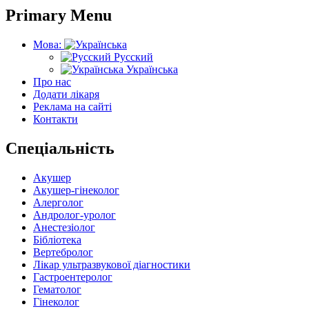
Primary Menu
Мова:
Русский
Українська
Про нас
Додати лікаря
Реклама на сайті
Контакти
Спеціальність
Акушер
Акушер-гінеколог
Алерголог
Андролог-уролог
Анестезіолог
Бібліотека
Вертебролог
Лікар ультразвукової діагностики
Гастроентеролог
Гематолог
Гінеколог