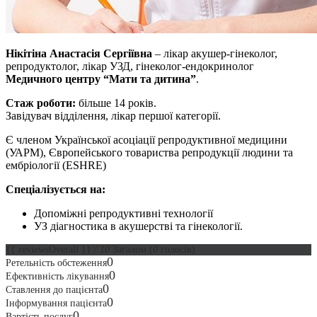
Нікітіна Анастасія Сергіївна
– лікар акушер-гінеколог,
репродуктолог, лікар УЗД, гінеколог-ендокринолог
Медичного центру “Мати та дитина”
.
Стаж роботи:
більше 14 років.
Завідувач відділення, лікар першої категорії.
Є членом Української асоціації репродуктивної медицини
(УАРМ), Європейського товариства репродукції людини та
ембріології (ESHRE)
Спеціалізується на:
Допоміжні репродуктивні технології
УЗ діагностика в акушерстві та гінекології.
{{ reviewsOverall }}
/ 10
Загалом
(
0
голосів)
0
Ретельність обстеження
0
Ефективність лікування
0
Ставлення до пацієнта
0
Інформування пацієнта
0
Вартість послуг