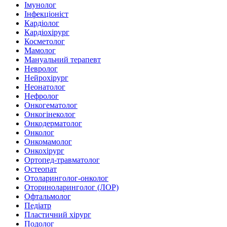
Імунолог
Інфекціоніст
Кардіолог
Кардіохірург
Косметолог
Мамолог
Мануальний терапевт
Невролог
Нейрохірург
Неонатолог
Нефролог
Онкогематолог
Онкогінеколог
Онкодерматолог
Онколог
Онкомамолог
Онкохірург
Ортопед-травматолог
Остеопат
Отоларинголог-онколог
Оториноларинголог (ЛОР)
Офтальмолог
Педіатр
Пластичний хірург
Подолог