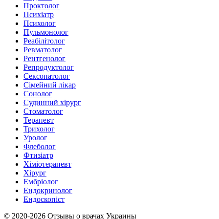
Проктолог
Психіатр
Психолог
Пульмонолог
Реабілітолог
Ревматолог
Рентгенолог
Репродуктолог
Сексопатолог
Сімейний лікар
Сонолог
Судинний хірург
Стоматолог
Терапевт
Трихолог
Уролог
Флеболог
Фтизіатр
Хіміотерапевт
Хірург
Ембріолог
Ендокринолог
Ендоскопіст
© 2020-2026 Отзывы о врачах Украины