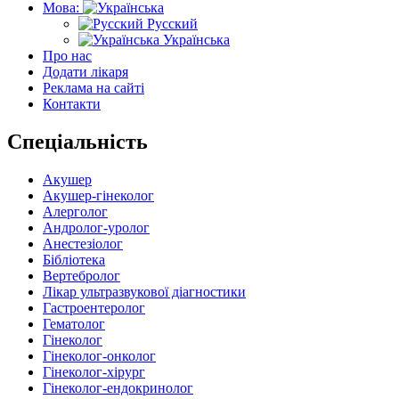
Мова:
Русский
Українська
Про нас
Додати лікаря
Реклама на сайті
Контакти
Спеціальність
Акушер
Акушер-гінеколог
Алерголог
Андролог-уролог
Анестезіолог
Бібліотека
Вертебролог
Лікар ультразвукової діагностики
Гастроентеролог
Гематолог
Гінеколог
Гінеколог-онколог
Гінеколог-хірург
Гінеколог-ендокринолог