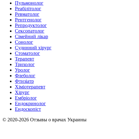
Пульмонолог
Реабілітолог
Ревматолог
Рентгенолог
Репродуктолог
Сексопатолог
Сімейний лікар
Сонолог
Судинний хірург
Стоматолог
Терапевт
Трихолог
Уролог
Флеболог
Фтизіатр
Хіміотерапевт
Хірург
Ембріолог
Ендокринолог
Ендоскопіст
© 2020-2026 Отзывы о врачах Украины