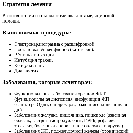
Стратегия лечения
В соответствии со стандартами оказания медицинской
помощи.
Выполняемые процедуры:
Электрокардиограмма с расшифровкой.
Постановка в/в венфлонов (катетеров).
В/м и в/в инъекции.
Интубация трахеи.
Консультации.
Диагностика.
Заболевания, которые лечит врач:
Функциональные заболевания органов ЖКТ
(функциональная диспепсия, дисфункции ЖП,
сфинктера Одди, синдром раздраженного кишечника и
др.).
Заболевания желудка, кишечника, пищевода (язвенная
болезнь, гастрит, гастродуоденит, ГЭРБ, рефлюкс-
эзофагит, болезнь оперированного желудка и другое).
Заболевания ЖП, поджелудочной железы (хронический