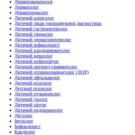
Дерматовенеролог
Дерматолог
Дерматоонколог
Дитячий алерголог
Дитячий лікар ультразвукової діагностики
Дитячий гастроентеролог
Дитячий гінеколог
Дитячий дерматовенеролог
Дитячий інфекціоніст
Дитячий кардіоревматолог
Дитячий невролог
Дитячий нейрохірург
Дитячий ортопед-травматолог
Дитячий оториноларинголог (ЛОР)
Дитячий офтальмолог
Дитячий психіатр
Детский психолог
Дитячий пульмонолог
Дитячий уролог
Дитячий хірург
Дитячий ендокринолог
Дієтолог
Імунолог
Інфекціоніст
Кардіолог