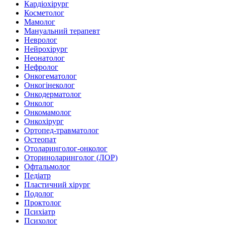
Кардіохірург
Косметолог
Мамолог
Мануальний терапевт
Невролог
Нейрохірург
Неонатолог
Нефролог
Онкогематолог
Онкогінеколог
Онкодерматолог
Онколог
Онкомамолог
Онкохірург
Ортопед-травматолог
Остеопат
Отоларинголог-онколог
Оториноларинголог (ЛОР)
Офтальмолог
Педіатр
Пластичний хірург
Подолог
Проктолог
Психіатр
Психолог