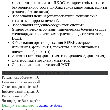
холецистит, панкреатит, ПХЭС, синдром избыточного
бактериального роста, дисбактериоз кишечника, колиты
различной этиологии).
Заболевания печени (стеатогепатиты, токсические
гепатиты, циррозы печени).
Заболевания сердечно-сосудистой системы
(гипертоническая болезнь, ишемическая болезнь сердца,
стенокардия, хроническая сердечная недостаточность,
ВСД).
Заболевания органов дыхания (ОРВИ, острые
ларингиты, фарингиты, трахеиты, внегоспитальная
пневмония, бронхиты).
Анемия (железодефицитная, В12, фолиеводефицитная).
Диагностика вирусных гепатитов.
Диагностика онкопатологий ЖКТ.
{{ reviewsOverall }}
/ 10
Загалом
(
0
голосів)
0
Ретельність обстеження
0
Ефективність лікування
0
Ставлення до пацієнта
0
Інформування пацієнта
0
Вартість послуг
0
Чи порадите Ви лікаря?
Відгук залишило...
Залиште відгук