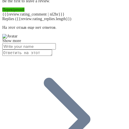
Be the first to leave a review.
Перевірений
{{{review.rating_comment | nl2br}}}
Replies
({{review.rating_replies.length}})
На этот отзыв еще нет ответов.
Show more