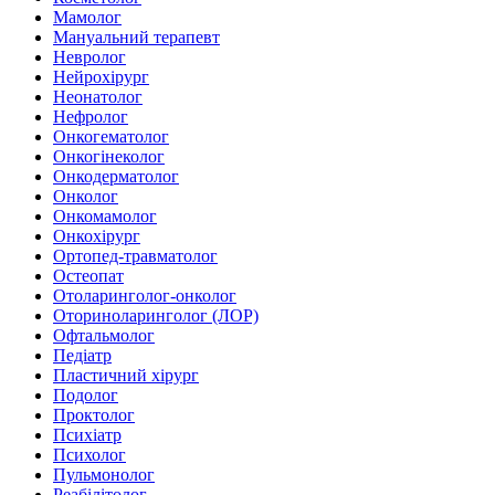
Мамолог
Мануальний терапевт
Невролог
Нейрохірург
Неонатолог
Нефролог
Онкогематолог
Онкогінеколог
Онкодерматолог
Онколог
Онкомамолог
Онкохірург
Ортопед-травматолог
Остеопат
Отоларинголог-онколог
Оториноларинголог (ЛОР)
Офтальмолог
Педіатр
Пластичний хірург
Подолог
Проктолог
Психіатр
Психолог
Пульмонолог
Реабілітолог