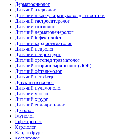
Дерматоонколог
Дитячий алерголог
Дитячий лікар ультразвукової діагностики
Дитячий гастроентеролог
Дитячий гінеколог
Дитячий дерматовенеролог
Дитячий інфекціоніст
Дитячий кардіоревматолог
Дитячий невролог
Дитячий нейрохірург
Дитячий ортопед-травматолог
Дитячий оториноларинголог (ЛОР)
Дитячий офтальмолог
Дитячий психіатр
Детский психолог
Дитячий пульмонолог
Дитячий уролог
Дитячий хірург
Дитячий ендокринолог
Дієтолог
Імунолог
Інфекціоніст
Кардіолог
Кардіохірург
Косметолог