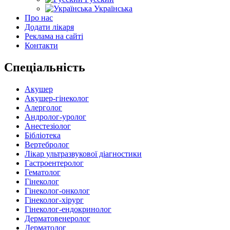
Українська
Про нас
Додати лікаря
Реклама на сайті
Контакти
Спеціальність
Акушер
Акушер-гінеколог
Алерголог
Андролог-уролог
Анестезіолог
Бібліотека
Вертебролог
Лікар ультразвукової діагностики
Гастроентеролог
Гематолог
Гінеколог
Гінеколог-онколог
Гінеколог-хірург
Гінеколог-ендокринолог
Дерматовенеролог
Дерматолог