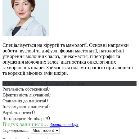
Спеціалізується на хірургії та мамології. Основні напрямки
роботи: вузлові та дифузні форми мастопатії, патологічні
утворення молочних залоз, гінекомастія, гіпертрофія та
опущення молочних залоз, діагностика онкологічних
захворювань шкіри. Займається плазмотерапією при алопеції
та корекції вікових змін шкіри.
{{ reviewsOverall }}
/ 10
Загалом
(
0
голосів)
0
Ретельність обстеження
0
Ефективність лікування
0
Ставлення до пацієнта
0
Інформування пацієнта
0
Вартість послуг
0
Чи порадите Ви лікаря?
Відгук залишило...
Залиште відгук
Сортировать: