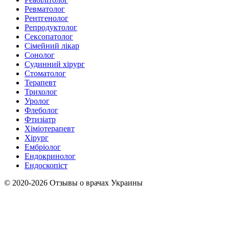
Ревматолог
Рентгенолог
Репродуктолог
Сексопатолог
Сімейний лікар
Сонолог
Судинний хірург
Стоматолог
Терапевт
Трихолог
Уролог
Флеболог
Фтизіатр
Хіміотерапевт
Хірург
Ембріолог
Ендокринолог
Ендоскопіст
© 2020-2026 Отзывы о врачах Украины