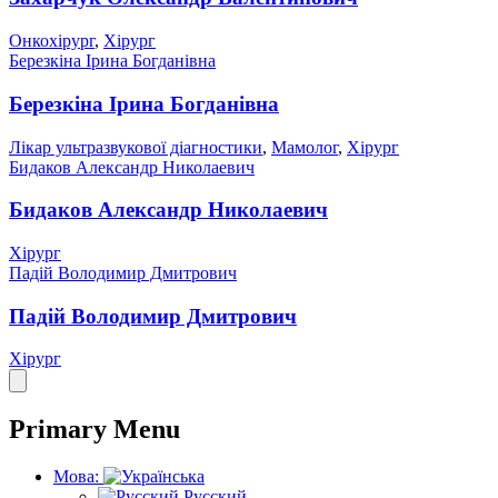
Онкохірург
,
Хірург
Березкіна Ірина Богданівна
Березкіна Ірина Богданівна
Лікар ультразвукової діагностики
,
Мамолог
,
Хірург
Бидаков Александр Николаевич
Бидаков Александр Николаевич
Хірург
Падій Володимир Дмитрович
Падій Володимир Дмитрович
Хірург
Primary Menu
Мова:
Русский