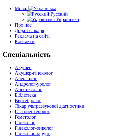
Мова:
Русский
Українська
Про нас
Додати лікаря
Реклама на сайті
Контакти
Спеціальність
Акушер
Акушер-гінеколог
Алерголог
Андролог-уролог
Анестезіолог
Бібліотека
Вертебролог
Лікар ультразвукової діагностики
Гастроентеролог
Гематолог
Гінеколог
Гінеколог-онколог
Гінеколог-хірург