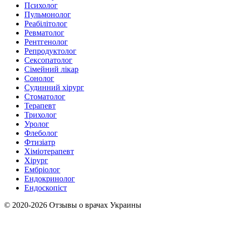
Психолог
Пульмонолог
Реабілітолог
Ревматолог
Рентгенолог
Репродуктолог
Сексопатолог
Сімейний лікар
Сонолог
Судинний хірург
Стоматолог
Терапевт
Трихолог
Уролог
Флеболог
Фтизіатр
Хіміотерапевт
Хірург
Ембріолог
Ендокринолог
Ендоскопіст
© 2020-2026 Отзывы о врачах Украины