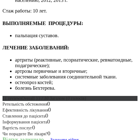
населению, 2012, 2013 г.
Стаж работы: 10 лет.
ВЫПОЛНЯЕМЫЕ ПРОЦЕДУРЫ:
пальпация суставов.
ЛЕЧЕНИЕ ЗАБОЛЕВАНИЙ:
артриты (реактивные, псориатические, ревматоидные,
подагрические);
артрозы первичные и вторичные;
системные заболевания соединительной ткани.
остеопроз костей;
болезнь Бехтерева.
{{ reviewsOverall }}
/ 10
Загалом
(
0
голосів)
0
Ретельність обстеження
0
Ефективність лікування
0
Ставлення до пацієнта
0
Інформування пацієнта
0
Вартість послуг
0
Чи порадите Ви лікаря?
Відгук залишило...
Залиште відгук