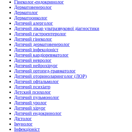
Гінеколог-ендокринолог
Дерматовенеролог
Дерматолог
Дерматоонколог
Дитячий алерголог
Дитячий лікар ультразвукової діагностики
Дитячий гастроентеролог
Дитячий гінеколог
Дитячий дерматовенеролог
Дитячий інфекціоніст
Дитячий кардіоревматолог
Дитячий невролог
Дитячий нейрохірург
Дитячий ортопед-травматолог
Дитячий оториноларинголог (ЛОР)
Дитячий офтальмолог
Дитячий психіатр
Детский психолог
Дитячий пульмонолог
Дитячий уролог
Дитячий хірург
Дитячий ендокринолог
Дієтолог
Імунолог
Інфекціоніст