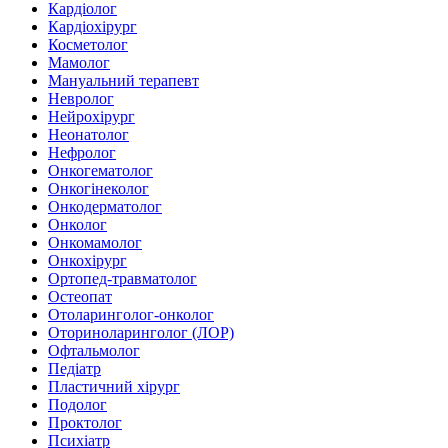
Кардіолог
Кардіохірург
Косметолог
Мамолог
Мануальний терапевт
Невролог
Нейрохірург
Неонатолог
Нефролог
Онкогематолог
Онкогінеколог
Онкодерматолог
Онколог
Онкомамолог
Онкохірург
Ортопед-травматолог
Остеопат
Отоларинголог-онколог
Оториноларинголог (ЛОР)
Офтальмолог
Педіатр
Пластичний хірург
Подолог
Проктолог
Психіатр