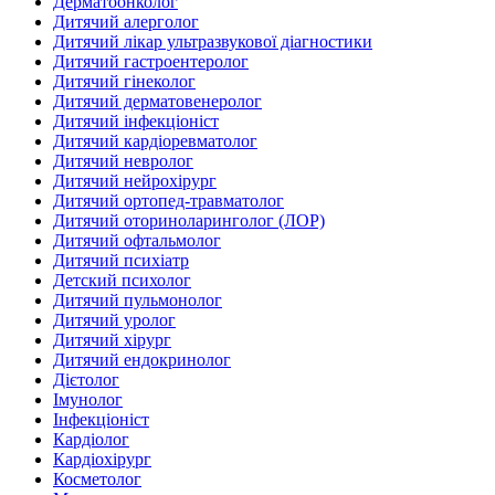
Дерматоонколог
Дитячий алерголог
Дитячий лікар ультразвукової діагностики
Дитячий гастроентеролог
Дитячий гінеколог
Дитячий дерматовенеролог
Дитячий інфекціоніст
Дитячий кардіоревматолог
Дитячий невролог
Дитячий нейрохірург
Дитячий ортопед-травматолог
Дитячий оториноларинголог (ЛОР)
Дитячий офтальмолог
Дитячий психіатр
Детский психолог
Дитячий пульмонолог
Дитячий уролог
Дитячий хірург
Дитячий ендокринолог
Дієтолог
Імунолог
Інфекціоніст
Кардіолог
Кардіохірург
Косметолог