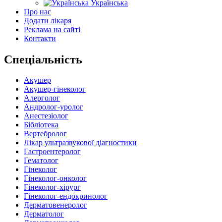
Українська
Про нас
Додати лікаря
Реклама на сайті
Контакти
Спеціальність
Акушер
Акушер-гінеколог
Алерголог
Андролог-уролог
Анестезіолог
Бібліотека
Вертебролог
Лікар ультразвукової діагностики
Гастроентеролог
Гематолог
Гінеколог
Гінеколог-онколог
Гінеколог-хірург
Гінеколог-ендокринолог
Дерматовенеролог
Дерматолог