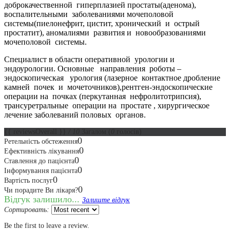
доброкачественной гиперплазией простаты(аденома),
воспалительными заболеваниями мочеполовой
системы(пиелонефрит, цистит, хронический и острый
простатит), аномалиями развития и новообразованиями
мочеполовой системы.
Специалист в области оперативной урологии и
эндоурологии. Основные направления роботы –
эндоскопическая урология (лазерное контактное дробление
камней почек и мочеточников),рентген-эндоскопические
операции на почках (перкутанная нефролитотрипсия),
трансуретральные операции на простате , хирургическое
лечение заболеваний половых органов.
{{ reviewsOverall }}
/ 10
Загалом
(
0
голосів)
0
Ретельність обстеження
0
Ефективність лікування
0
Ставлення до пацієнта
0
Інформування пацієнта
0
Вартість послуг
0
Чи порадите Ви лікаря?
Відгук залишило...
Залиште відгук
Сортировать:
Be the first to leave a review.