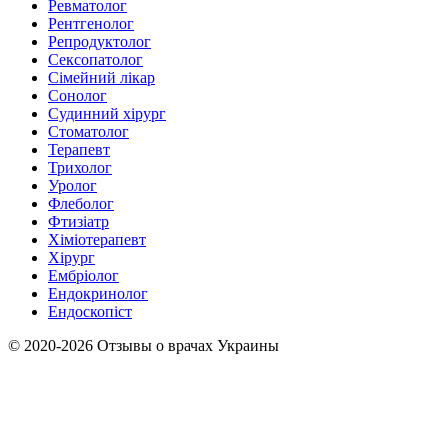
Ревматолог
Рентгенолог
Репродуктолог
Сексопатолог
Сімейний лікар
Сонолог
Судинний хірург
Стоматолог
Терапевт
Трихолог
Уролог
Флеболог
Фтизіатр
Хіміотерапевт
Хірург
Ембріолог
Ендокринолог
Ендоскопіст
© 2020-2026 Отзывы о врачах Украины