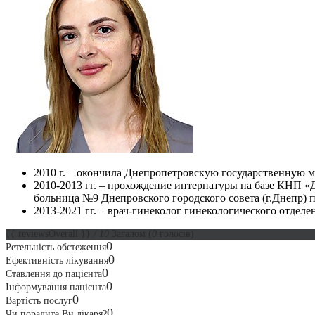
2010 г. – окончила Днепропетровскую государственную 
2010-2013 гг. – прохождение интернатуры на базе КНП 
больница №9 Днепровского городского совета (г.Днепр) 
2013-2021 гг. – врач-гинеколог гинекологического отделе
{{ reviewsOverall }}
/ 10
Загалом
(
0
голосів)
0
Ретельність обстеження
0
Ефективність лікування
0
Ставлення до пацієнта
0
Інформування пацієнта
0
Вартість послуг
0
Чи порадите Ви лікаря?