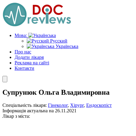
Skip
to
the
content
Мова:
Русский
Українська
Про нас
Додати лікаря
Реклама на сайті
Контакти
Супрунюк Ольга Владимировна
Спеціальність лікаря:
Гінеколог
,
Хірург
,
Ендоскопіст
Інформація актуальна на 26.11.2021
Лікар з міста: