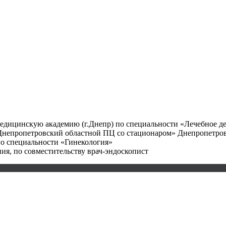
медицинскую академию (г.Днепр) по специальности «Лечебное д
«Днепропетровский областной ПЦ со стационаром» Днепропетров
по специальности «Гинекология»
ния, по совместительству врач-эндоскопист