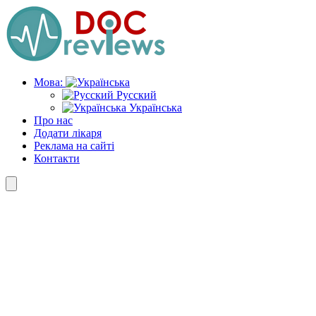
Skip
to
the
content
Мова:
Русский
Українська
Про нас
Додати лікаря
Реклама на сайті
Контакти