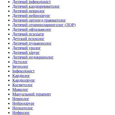
Дитячий інфекціоніст
Дитячий кардіоревматолог
Дитячий невролог
Дитячий нейрохірург
Дитячий ортопед-травматолог
Дитячий оториноларинголог (ЛОР)
Дитячий офтальмолог
Дитячий психіатр
Детский психолог
Дитячий пульмонолог
Дитячий уролог
Дитячий хірург
Дитячий ендокринолог
Дієтолог
Імунолог
Інфекціоніст
Кардіолог
Кардіохірург
Косметолог
Мамолог
Мануальний терапевт
Невролог
Нейрохірург
Неонатолог
Нефролог