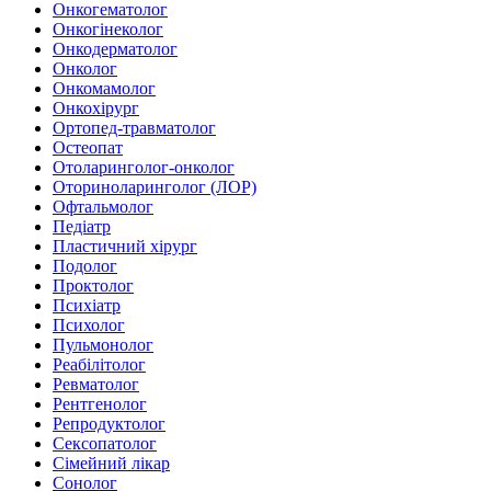
Онкогематолог
Онкогінеколог
Онкодерматолог
Онколог
Онкомамолог
Онкохірург
Ортопед-травматолог
Остеопат
Отоларинголог-онколог
Оториноларинголог (ЛОР)
Офтальмолог
Педіатр
Пластичний хірург
Подолог
Проктолог
Психіатр
Психолог
Пульмонолог
Реабілітолог
Ревматолог
Рентгенолог
Репродуктолог
Сексопатолог
Сімейний лікар
Сонолог