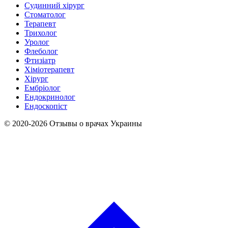
Судинний хірург
Стоматолог
Терапевт
Трихолог
Уролог
Флеболог
Фтизіатр
Хіміотерапевт
Хірург
Ембріолог
Ендокринолог
Ендоскопіст
© 2020-2026 Отзывы о врачах Украины