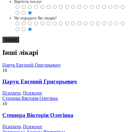
Вартість послуг
Чи порадите Ви лікаря?
Інші лікарі
Царук Евгений Григорьевич
10
Царук Евгений Григорьевич
Психіатр
,
Психолог
Стецюра Вікторія Олегівна
10
Стецюра Вікторія Олегівна
Психіатр
,
Психолог
Зеленецька Анжела Вікторівна