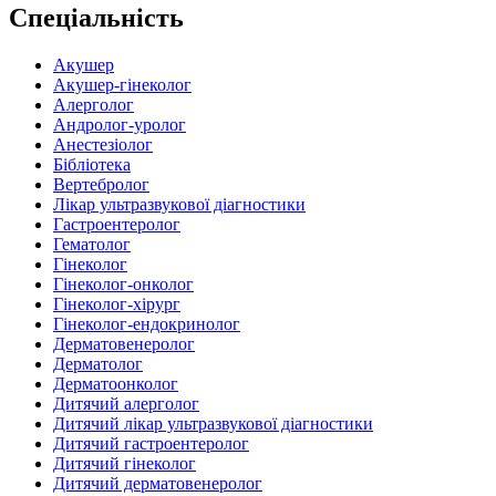
Спеціальність
Акушер
Акушер-гінеколог
Алерголог
Андролог-уролог
Анестезіолог
Бібліотека
Вертебролог
Лікар ультразвукової діагностики
Гастроентеролог
Гематолог
Гінеколог
Гінеколог-онколог
Гінеколог-хірург
Гінеколог-ендокринолог
Дерматовенеролог
Дерматолог
Дерматоонколог
Дитячий алерголог
Дитячий лікар ультразвукової діагностики
Дитячий гастроентеролог
Дитячий гінеколог
Дитячий дерматовенеролог