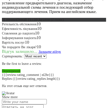
установление предварительного диагноза, назначение
индивидуальной схемы лечения и последующий отбор
поддерживающего лечения. Прием на английском языке.
{{ reviewsOverall }}
/ 10
Загалом
(
1
голос)
10
Ретельність обстеження
10
Ефективність лікування
10
Ставлення до пацієнта
10
Інформування пацієнта
10
Вартість послуг
10
Чи порадите Ви лікаря?
Відгук залишило...
Залиште відгук
Сортировать:
Be the first to leave a review.
Перевірений
{{{review.rating_comment | nl2br}}}
Replies
({{review.rating_replies.length}})
На этот отзыв еще нет ответов.
Show more