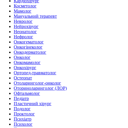
Кардіохірург
Косметолог
Мамолог
Мануальний терапевт
Невролог
Нейрохірург
Неонатолог
Нефролог
Онкогематолог
Онкогінеколог
Онкодерматолог
Онколог
Онкомамолог
Онкохірург
Ортопед-травматолог
Остеопат
Отоларинголог-онколог
Оториноларинголог (ЛОР)
Офтальмолог
Педіатр
Пластичний хірург
Подолог
Проктолог
Психіатр
Психолог