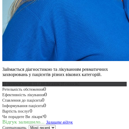
Займається діагностикою та лікуванням ревматичних
захворювань у пацієнтів різних вікових категорій.
{{ reviewsOverall }}
/ 10
Загалом
(
0
голосів)
0
Ретельність обстеження
0
Ефективність лікування
0
Ставлення до пацієнта
0
Інформування пацієнта
0
Вартість послуг
0
Чи порадите Ви лікаря?
Відгук залишило...
Залиште відгук
Сортировать: