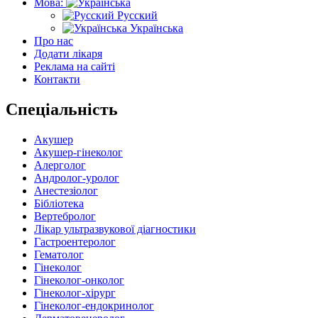
Мова:
Русский
Українська
Про нас
Додати лікаря
Реклама на сайті
Контакти
Спеціальність
Акушер
Акушер-гінеколог
Алерголог
Андролог-уролог
Анестезіолог
Бібліотека
Вертебролог
Лікар ультразвукової діагностики
Гастроентеролог
Гематолог
Гінеколог
Гінеколог-онколог
Гінеколог-хірург
Гінеколог-ендокринолог