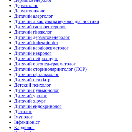
Дерматовенеролог
Дерматолог
Дерматоонколог
Дитячий алерголог
Дитячий лікар ультразвукової діагностики
Дитячий гастроентеролог
Дитячий гінеколог
Дитячий дерматовенеролог
Дитячий інфекціоніст
Дитячий кардіоревматолог
Дитячий невролог
Дитячий нейрохірург
Дитячий ортопед-травматолог
Дитячий оториноларинголог (ЛОР)
Дитячий офтальмолог
Дитячий психіатр
Детский психолог
Дитячий пульмонолог
Дитячий уролог
Дитячий хірург
Дитячий ендокринолог
Дієтолог
Імунолог
Інфекціоніст
Кардіолог