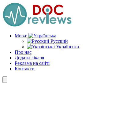
Skip
to
the
content
Мова:
Русский
Українська
Про нас
Додати лікаря
Реклама на сайті
Контакти