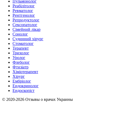
Пульмонолог
Реабілітолог
Ревматолог
Рентгенолог
Репродуктолог
Сексопатолог
Сімейний лікар
Сонолог
Судинний хірург
Стоматолог
Терапевт
Трихолог
Уролог
Флеболог
Фтизіатр
Хіміотерапевт
Хірург
Ембріолог
Ендокринолог
Ендоскопіст
© 2020-2026 Отзывы о врачах Украины