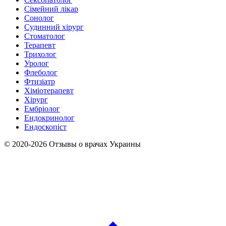
Сімейний лікар
Сонолог
Судинний хірург
Стоматолог
Терапевт
Трихолог
Уролог
Флеболог
Фтизіатр
Хіміотерапевт
Хірург
Ембріолог
Ендокринолог
Ендоскопіст
© 2020-2026 Отзывы о врачах Украины