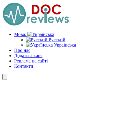
Skip
to
the
content
Мова:
Русский
Українська
Про нас
Додати лікаря
Реклама на сайті
Контакти