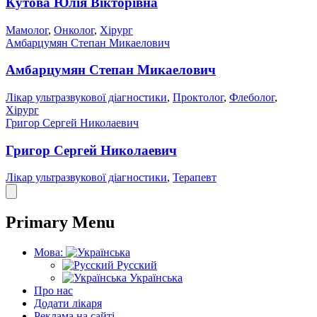
Кутова Юлія Вікторівна
Мамолог
,
Онколог
,
Хірург
Амбарцумян Степан Микаелович
Амбарцумян Степан Микаелович
Лікар ультразвукової діагностики
,
Проктолог
,
Флеболог
,
Хірург
Григор Сергей Николаевич
Григор Сергей Николаевич
Лікар ультразвукової діагностики
,
Терапевт
Primary Menu
Мова:
Русский
Українська
Про нас
Додати лікаря
Реклама на сайті