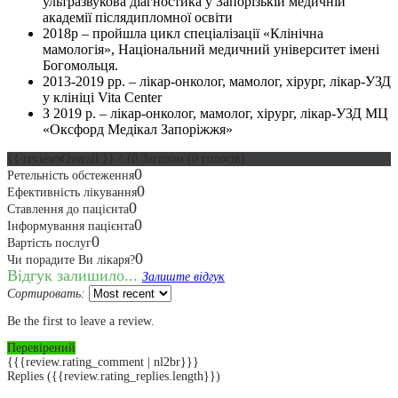
ультразвукова діагностика у Запорізькій медичній
академії післядипломної освіти
2018р – пройшла цикл спеціалізації «Клінічна
мамологія», Національний медичний університет імені
Богомольця.
2013-2019 рр. – лікар-онколог, мамолог, хірург, лікар-УЗД
у клініці Vita Center
З 2019 р. – лікар-онколог, мамолог, хірург, лікар-УЗД МЦ
«Оксфорд Медікал Запоріжжя»
{{ reviewsOverall }}
/ 10
Загалом
(
0
голосів)
0
Ретельність обстеження
0
Ефективність лікування
0
Ставлення до пацієнта
0
Інформування пацієнта
0
Вартість послуг
0
Чи порадите Ви лікаря?
Відгук залишило...
Залиште відгук
Сортировать:
Be the first to leave a review.
Перевірений
{{{review.rating_comment | nl2br}}}
Replies
({{review.rating_replies.length}})