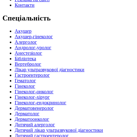
Контакти
Спеціальність
Акушер
Акушер-гінеколог
Алерголог
Андролог-уролог
Анестезіолог
Бібліотека
Вертебролог
Лікар ультразвукової діагностики
Гастроентеролог
Гематолог
Гінеколог
Гінеколог-онколог
Гінеколог-хірург
Гінеколог-ендокринолог
Дерматовенеролог
Дерматолог
Дерматоонколог
Дитячий алерголог
Дитячий лікар ультразвукової діагностики
Дитячий гастроентеролог