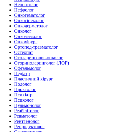
Неонатолог
Нефролог
Онкогематолог
Онкогінеколог
Онкодерматолог
Онколог
Онкомамолог
Онкохірург
Ортопед-травматолог
Остеопат
Отоларинголог-онколог
Оториноларинголог (ЛОР)
Офтальмолог
Педіатр
Пластичний хірург
Подолог
Проктолог
Психіатр
Психолог
Пульмонолог
Реабілітолог
Ревматолог
Рентгенолог
Репродуктолог
Сексопатолог