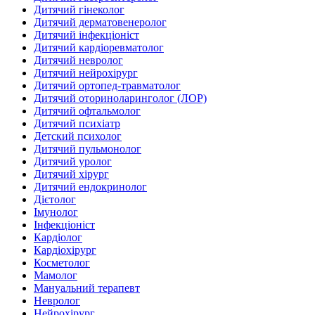
Дитячий гінеколог
Дитячий дерматовенеролог
Дитячий інфекціоніст
Дитячий кардіоревматолог
Дитячий невролог
Дитячий нейрохірург
Дитячий ортопед-травматолог
Дитячий оториноларинголог (ЛОР)
Дитячий офтальмолог
Дитячий психіатр
Детский психолог
Дитячий пульмонолог
Дитячий уролог
Дитячий хірург
Дитячий ендокринолог
Дієтолог
Імунолог
Інфекціоніст
Кардіолог
Кардіохірург
Косметолог
Мамолог
Мануальний терапевт
Невролог
Нейрохірург