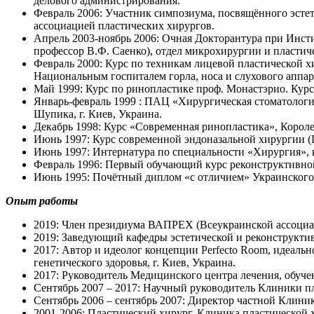
делового администрирования.
Февраль 2006: Участник симпозиума, посвящённого эсте
ассоциацией пластических хирургов.
Апрель 2003-ноябрь 2006: Очная Докторантура при Инс
профессор В.Ф. Саенко), отдел микрохирургии и пластич
Февраль 2000: Курс по техникам лицевой пластической 
Национальным госпиталем горла, носа и слухового аппара
Май 1999: Курс по ринопластике проф. Монастэрио. Курс
Январь-февраль 1999 : ПАЦ «Хирургическая стоматологи
Шупика, г. Киев, Украина.
Декабрь 1998: Курс «Современная ринопластика», Королев
Июнь 1997: Курс современной эндоназальной хирургии (П
Июнь 1997: Интернатура по специальности «Хирургия», 
Февраль 1996: Первый обучающий курс реконструктивной
Июнь 1995: Почётный диплом «с отличием» Украинского 
Опыт работы
2019: Член президиума ВАПРЕХ (Всеукраинской ассоциа
2019: Заведующий кафедры эстетической и реконструкти
2017: Автор и идеолог концепции Perfecto Room, идеальн
генетического здоровья, г. Киев, Украина.
2017: Руководитель Медицинского центра лечения, обучен
Сентябрь 2007 – 2017: Научный руководитель Клиники пл
Сентябрь 2006 – сентябрь 2007: Директор частной Клини
2001-2006: Пластический хирург. Клиника пластической х