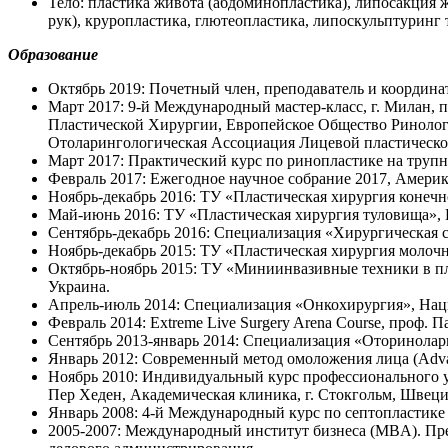
Тело: пластика живота (абдоминопластика), липосакция ж
рук), круропластика, глютеопластика, липоскульптуринг 
Образование
Октябрь 2019: Почетный член, преподаватель и координ
Март 2017: 9-й Международный мастер-класс, г. Милан, 
Пластической Хирургии, Европейское Общество Ринолог
Отоларингологическая Ассоциация Лицевой пластическ
Март 2017: Практический курс по ринопластике на трупн
Февраль 2017: Ежегодное научное собрание 2017, Амер
Ноябрь-декабрь 2016: ТУ «Пластическая хирургия конечн
Май-июнь 2016: ТУ «Пластическая хирургия туловища», 
Сентябрь-декабрь 2016: Специализация «Хирургическая с
Ноябрь-декабрь 2015: ТУ «Пластическая хирургия молочн
Октябрь-ноябрь 2015: ТУ «Миниинвазивные техники в пл
Украина.
Апрель-июль 2014: Специализация «Онкохирургия», Наци
Февраль 2014: Extreme Live Surgery Arena Course, проф. П
Сентябрь 2013-январь 2014: Специализация «Оторинолар
Январь 2012: Современный метод омоложения лица (Advanc
Ноябрь 2010: Индивидуальный курс профессионального усове
Пер Хеден, Академическая клиника, г. Стокгольм, Швеци
Январь 2008: 4-й Международный курс по септопластике 
2005-2007: Международный институт бизнеса (MBA). Пре