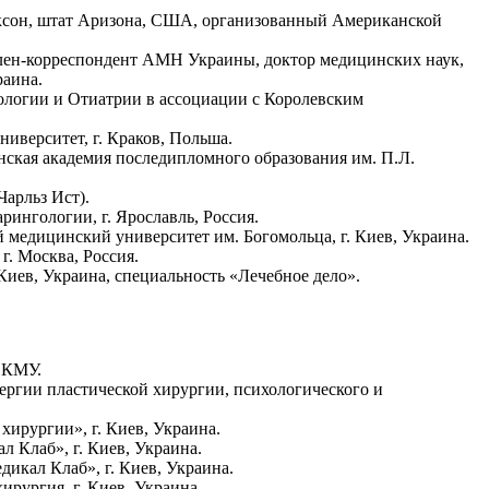
Таксон, штат Аризона, США, организованный Американской
член-корреспондент АМН Украины, доктор медицинских наук,
раина.
ологии и Отиатрии в ассоциации с Королевским
иверситет, г. Краков, Польша.
ская академия последипломного образования им. П.Л.
Чарльз Ист).
ингологии, г. Ярославль, Россия.
медицинский университет им. Богомольца, г. Киев, Украина.
. Москва, Россия.
иев, Украина, специальность «Лечебное дело».
 КМУ.
нергии пластической хирургии, психологического и
хирургии», г. Киев, Украина.
 Клаб», г. Киев, Украина.
икал Клаб», г. Киев, Украина.
ирургия, г. Киев, Украина.