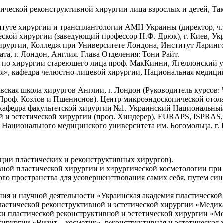
тической реконструктивной хирургии лица взрослых и детей, 
титуте хирургии и трансплантологии АМН Украины (директор, 
еской хирургии (заведующий профессор Н.Ф. Дрюк), г. Киев, Ук
хирургии, Колледж при Университете Лондона, Институт Ларинг
та, г. Лондон, Англия. Глава Отделения: Тони Райт.
 по хирургии стареющего лица проф. МакКинни, Ягеллонский ун
я», кафедра челюстно-лицевой хирургии, Национальная медицин
ская школа хирургов Англии, г. Лондон (Руководитель курсов: 
роф. Козлов и Пшениснов). Центр микроэндоскопической отолар
кафедра факультетской хирургии №1. Украинский Национальный 
 и эстетической хирургии (проф. Хиндерер), EURAPS, ISPRAS, г
Национального медицинского университета им. Богомольца, г. К
ции пластических и реконструктивных хирургов).
вной пластической хирургии и хирургической косметологии при
ого пространства для усовершенствования самих себя, путем си
ия и научной деятельности «Украинская академия пластической 
астической реконструктивной и эстетической хирургии «Медикал
ки пластической реконструктивной и эстетической хирургии «Мед
ирургии «Визит – косметик», реконструктивная и эстетическая х