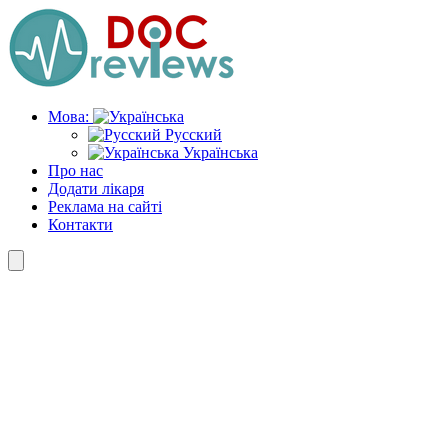
Skip
to
the
content
Мова:
Русский
Українська
Про нас
Додати лікаря
Реклама на сайті
Контакти