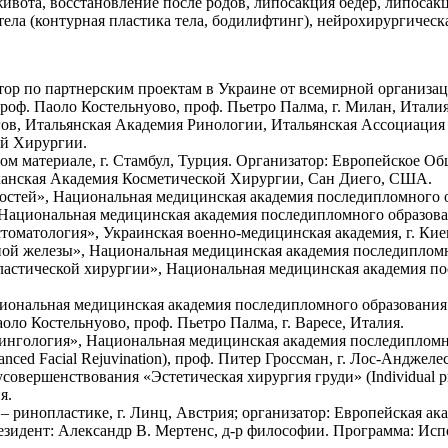
ивота, восстановление после родов, липосакция бедер, липосак
тела (контурная пластика тела, бодилифтинг), нейрохирургичес
атор по партнерским проектам в Украине от всемирной организа
проф. Паоло Костельнуово, проф. Пьетро Палма, г. Милан, Итал
ов, Итальянская Академия Ринологии, Итальянская Ассоциация
ой Хирургии.
ом материале, г. Стамбул, Турция. Организатор: Европейское О
иканская Академия Косметической Хирургии, Сан Диего, США.
остей», Национальная медицинская академия последипломного об
Национальная медицинская академия последипломного образован
томатология», Украинская военно-медицинская академия, г. Кие
ой железы», Национальная медицинская академия последипломно
астической хирургии», Национальная медицинская академия пос
ональная медицинская академия последипломного образования и
аоло Костельнуово, проф. Пьетро Палма, г. Варесе, Италия.
ингология», Национальная медицинская академия последипломног
ed Facial Rejuvination), проф. Питер Гроссман, г. Лос-Анджел
ршенствования «Эстетическая хирургия груди» (Individual profess
я.
– ринопластике, г. Линц, Австрия; организатор: Европейская ак
зидент: Александр В. Мертенс, д-р философии. Программа: Ис