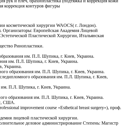
ция рук и плеч, брахиопластика (подтяжка и коррекция кожи
кая коррекция контуров фигуры
ции косметической хирургии WAOCS( г. Лондон).
ия. Организаторы: Европейская Академия Лицевой
 Эстетической Пластической Хирургии, Итальянская
бщество Ринопластики.
разования им. П.Л. Шупика, г. Киев, Украина.
ия им. П.Л. Шупика, г. Киев, Украина.
в, Украина.
го образования им. П.Л. Шупика, г. Киев, Украина.
ледипломного образования им. П.Л. Шупика, г. Киев,
м. П.Л. Шупика, г. Киев, Украина.
о образования им. П.Л. Шупика, г. Киев, Украина.
ес, США.
ional improvement course «Esthetical breast surgery»), проф.
адемия лицевой пластической хирургии.
полнительное деловое администрирование Степень: Магистр