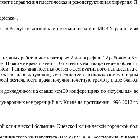
ляют направления пластическая и реконструктивная хирургия. 
apienza».
дры в Республиканской клинической больнице МОЗ Украины и я
 научных работ, в числе которых 2 монографии, 12 рабочих и 5 
е. В багаже врача имеется 16 патентов на изобретение в области
ием “Ранняя диагностика острого деструктивного панкреатита с 
фектов головы, туловища, конечностей с использованием опорн
своей деятельности врача получил почетную грамоту и две благо
м и докладчиком на свыше чем 30 конференциях по актуальным 
ународных конференций в г. Киеве на протяжении 1996-2012 гг
тной клинической больнице, Киевской клинической городской б
цинского университета (НМУ) им. А.А. Богомольца, г. Киев (19