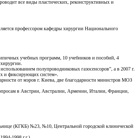
Проводит все виды пластических, реконструктивных и
вляется профессором кафедры хирургии Национального
типичных учебных программ, 10 учебников и пособий, 4
 хирургии.
использованием полупроводниковых газосенсоров”, а в 2007 г.
ых и фиксирующих систем».
дарности от мэров г. Киева, две благодарности министров МОЗ
вопросам в Австрии, Австралии, Армении, Италии, Франции,
.
ольнице (КГКБ) №23, №10, Центральной городской клинической
94-1998 г.г.)