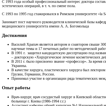
С 1993 года особый профессиональный интерес доктора состав
эстетических операций, в т. ч. по смене пола.
С 1993 по 1995 год стажировался в Римском университете «la S
Занимает пост научного руководителя клинической базы кафе
медицинского университета имени А. А. Богомольца
Достижения
Василий Храпач является автором и соавтором свыше 300
научные темы и 17 печатных работ по методической работ
В 1991 г. защитил кандидатскую диссертацию под назван
– докторскую «Хирургическое лечение косметических де
В 2011 г. было присвоено звание «профессор». За время 
Украины.
В качестве хирурга, пластического хирурга был лекторо
Грузии, Германии, России.
Принимал участие в организации ряда тематических межд
Опыт работы
Врач-хирург, врач сосудистый хирург в Киевской облас
больнице г. Киева (1986-1994 г.г.)
Ассистент кафедры общей хирургии №1 Национальной меди