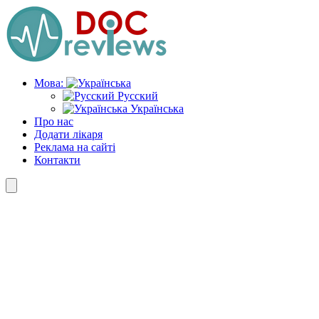
Skip
to
the
content
Мова:
Русский
Українська
Про нас
Додати лікаря
Реклама на сайті
Контакти