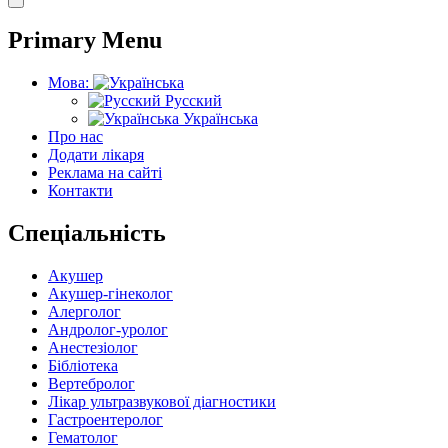
Primary Menu
Мова:
Русский
Українська
Про нас
Додати лікаря
Реклама на сайті
Контакти
Спеціальність
Акушер
Акушер-гінеколог
Алерголог
Андролог-уролог
Анестезіолог
Бібліотека
Вертебролог
Лікар ультразвукової діагностики
Гастроентеролог
Гематолог