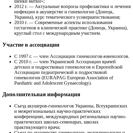
шейки матки»;
2012 г. — Актуальные вопросы профилактики и лечения
инфекции в акушерстве и гинекологии (Донецк,
Украина), курс тематического усовершенствования;
2010 г. — Современные аспекты использования
гестагенов в клинической практике (Донецк, Украина),
круглый стол с международным участием.
Участие в ассоциации
С 1997 г. — член Ассоциации гинекологов-ювенологов.
С 2010 г. — член Украинской Ассоциации врачей
детских и подростковых гинекологов и Европейской
Ассоциации педиатрической и подростковой
гинекологии (EURAPAG European Association of
Paediatric and Adolescent Gynaecology).
Дополнительная информация
Съезд акушеров-гинекологов Украины, Всеукраинских
и межрегиональных научно-практических
конференциях, международных региональных научно-
практических школах-семинарах, школах
практикующего врача;
Съезд по акушерству-гинекологии, эндокринологии и