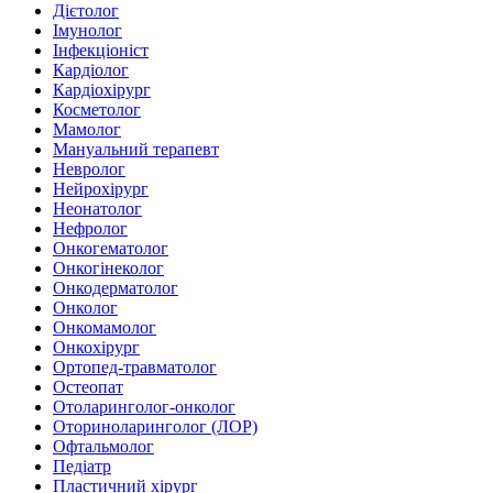
Дієтолог
Імунолог
Інфекціоніст
Кардіолог
Кардіохірург
Косметолог
Мамолог
Мануальний терапевт
Невролог
Нейрохірург
Неонатолог
Нефролог
Онкогематолог
Онкогінеколог
Онкодерматолог
Онколог
Онкомамолог
Онкохірург
Ортопед-травматолог
Остеопат
Отоларинголог-онколог
Оториноларинголог (ЛОР)
Офтальмолог
Педіатр
Пластичний хірург