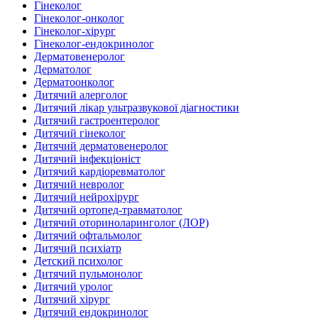
Гінеколог
Гінеколог-онколог
Гінеколог-хірург
Гінеколог-ендокринолог
Дерматовенеролог
Дерматолог
Дерматоонколог
Дитячий алерголог
Дитячий лікар ультразвукової діагностики
Дитячий гастроентеролог
Дитячий гінеколог
Дитячий дерматовенеролог
Дитячий інфекціоніст
Дитячий кардіоревматолог
Дитячий невролог
Дитячий нейрохірург
Дитячий ортопед-травматолог
Дитячий оториноларинголог (ЛОР)
Дитячий офтальмолог
Дитячий психіатр
Детский психолог
Дитячий пульмонолог
Дитячий уролог
Дитячий хірург
Дитячий ендокринолог