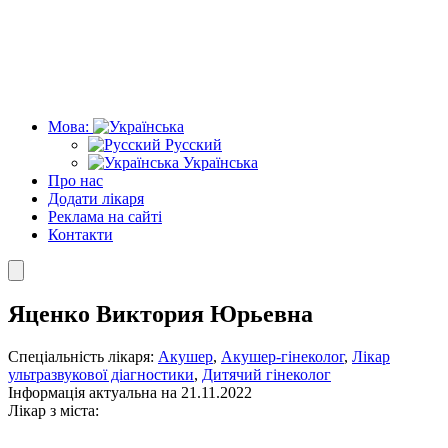
Мова:
Русский
Українська
Про нас
Додати лікаря
Реклама на сайті
Контакти
Яценко Виктория Юрьевна
Спеціальність лікаря:
Акушер
,
Акушер-гінеколог
,
Лікар
ультразвукової діагностики
,
Дитячий гінеколог
Інформація актуальна на 21.11.2022
Лікар з міста: