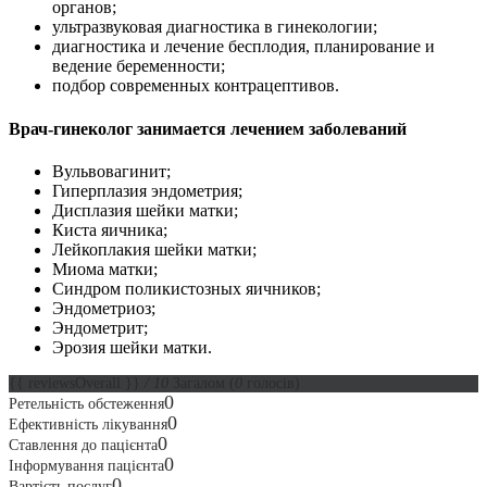
органов;
ультразвуковая диагностика в гинекологии;
диагностика и лечение бесплодия, планирование и
ведение беременности;
подбор современных контрацептивов.
Врач-гинеколог занимается лечением заболеваний
Вульвовагинит;
Гиперплазия эндометрия;
Дисплазия шейки матки;
Киста яичника;
Лейкоплакия шейки матки;
Миома матки;
Синдром поликистозных яичников;
Эндометриоз;
Эндометрит;
Эрозия шейки матки.
{{ reviewsOverall }}
/ 10
Загалом
(
0
голосів)
0
Ретельність обстеження
0
Ефективність лікування
0
Ставлення до пацієнта
0
Інформування пацієнта
0
Вартість послуг