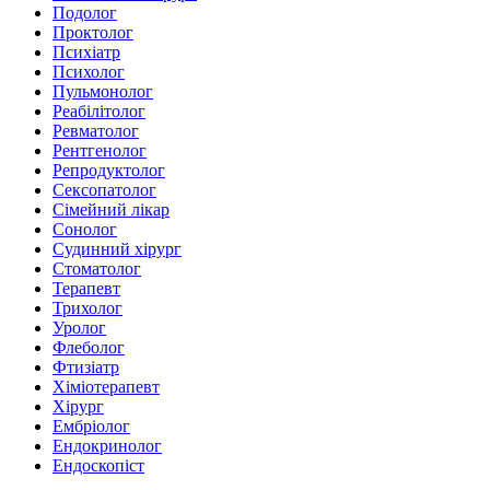
Подолог
Проктолог
Психіатр
Психолог
Пульмонолог
Реабілітолог
Ревматолог
Рентгенолог
Репродуктолог
Сексопатолог
Сімейний лікар
Сонолог
Судинний хірург
Стоматолог
Терапевт
Трихолог
Уролог
Флеболог
Фтизіатр
Хіміотерапевт
Хірург
Ембріолог
Ендокринолог
Ендоскопіст