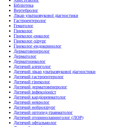
Анестезіолог
Бібліотека
Вертебролог
Лікар ультразвукової діагностики
Гастроентеролог
Гематолог
Гінеколог
Гінеколог-онколог
Гінеколог-хірург
Гінеколог-ендокринолог
Дерматовенеролог
Дерматолог
Дерматоонколог
Дитячий алерголог
Дитячий лікар ультразвукової діагностики
Дитячий гастроентеролог
Дитячий гінеколог
Дитячий дерматовенеролог
Дитячий інфекціоніст
Дитячий кардіоревматолог
Дитячий невролог
Дитячий нейрохірург
Дитячий ортопед-травматолог
Дитячий оториноларинголог (ЛОР)
Дитячий офтальмолог