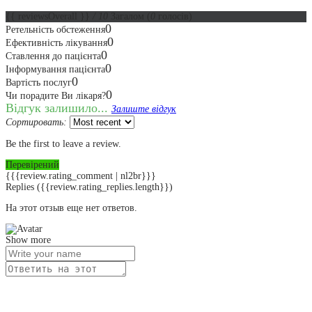
{{ reviewsOverall }}
/ 10
Загалом
(
0
голосів)
0
Ретельність обстеження
0
Ефективність лікування
0
Ставлення до пацієнта
0
Інформування пацієнта
0
Вартість послуг
0
Чи порадите Ви лікаря?
Відгук залишило...
Залиште відгук
Сортировать:
Be the first to leave a review.
Перевірений
{{{review.rating_comment | nl2br}}}
Replies
({{review.rating_replies.length}})
На этот отзыв еще нет ответов.
Show more