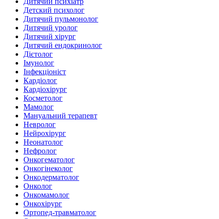
Дитячий психіатр
Детский психолог
Дитячий пульмонолог
Дитячий уролог
Дитячий хірург
Дитячий ендокринолог
Дієтолог
Імунолог
Інфекціоніст
Кардіолог
Кардіохірург
Косметолог
Мамолог
Мануальний терапевт
Невролог
Нейрохірург
Неонатолог
Нефролог
Онкогематолог
Онкогінеколог
Онкодерматолог
Онколог
Онкомамолог
Онкохірург
Ортопед-травматолог