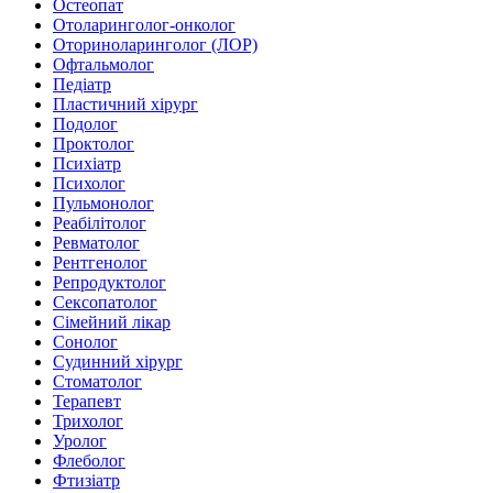
Остеопат
Отоларинголог-онколог
Оториноларинголог (ЛОР)
Офтальмолог
Педіатр
Пластичний хірург
Подолог
Проктолог
Психіатр
Психолог
Пульмонолог
Реабілітолог
Ревматолог
Рентгенолог
Репродуктолог
Сексопатолог
Сімейний лікар
Сонолог
Судинний хірург
Стоматолог
Терапевт
Трихолог
Уролог
Флеболог
Фтизіатр