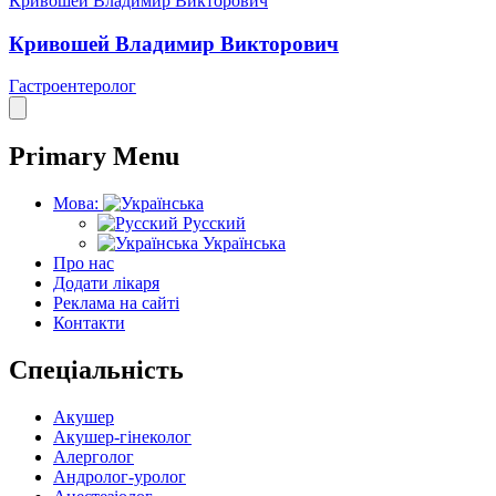
Кривошей Владимир Викторович
Кривошей Владимир Викторович
Гастроентеролог
Primary Menu
Мова:
Русский
Українська
Про нас
Додати лікаря
Реклама на сайті
Контакти
Спеціальність
Акушер
Акушер-гінеколог
Алерголог
Андролог-уролог