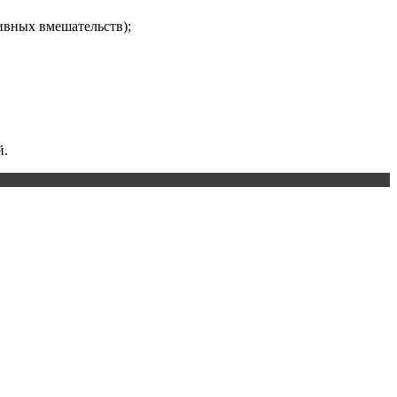
ивных вмешательств);
й.