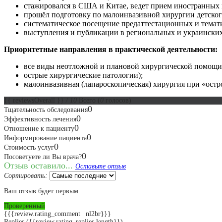
стажировался в США и Китае, ведет прием иностранных 
прошёл подготовку по малоинвазивной хирургии детског
систематическое посещение предаттестационных и темати
выступления и публикации в региональных и украинск
Приоритетные направления в практической деятельности:
все виды неотложной и плановой хирургической помощи
острые хирургические патологии);
малоинвазивная (лапароскопическая) хирургия при «остр
{{ reviewsOverall }}
/ 10
Всего
(
0
голосов)
0
Тщательность обследования
0
Эффективность лечения
0
Отношение к пациенту
0
Информирование пациента
0
Стоимость услуг
0
Посоветуете ли Вы врача?
Отзыв оставило...
Оставьте отзыв
Сортировать:
Ваш отзыв будет первым.
Проверенный
{{{review.rating_comment | nl2br}}}
Replies
({{review.rating_replies.length}})