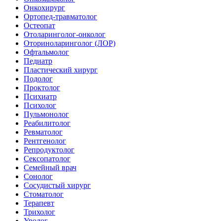
Онкохирург
Ортопед-травматолог
Остеопат
Отоларинголог-онколог
Оториноларинголог (ЛОР)
Офтальмолог
Педиатр
Пластический хирург
Подолог
Проктолог
Психиатр
Психолог
Пульмонолог
Реабилитолог
Ревматолог
Рентгенолог
Репродуктолог
Сексопатолог
Семейный врач
Сонолог
Сосудистый хирург
Стоматолог
Терапевт
Трихолог
Уролог