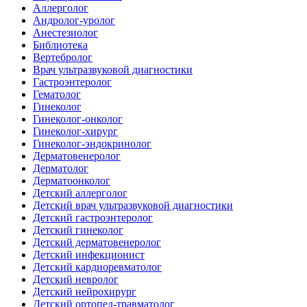
Аллерголог
Андролог-уролог
Анестезиолог
Библиотека
Вертебролог
Врач ультразвуковой диагностики
Гастроэнтеролог
Гематолог
Гинеколог
Гинеколог-онколог
Гинеколог-хирург
Гинеколог-эндокринолог
Дерматовенеролог
Дерматолог
Дерматоонколог
Детский аллерголог
Детский врач ультразвуковой диагностики
Детский гастроэнтеролог
Детский гинеколог
Детский дерматовенеролог
Детский инфекционист
Детский кардиоревматолог
Детский невролог
Детский нейрохирург
Детский ортопед-травматолог