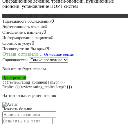
Операционное лечение, трепан-биопсии, пункционные
биопсии, установление ПОРТ-систем
{{ reviewsOverall }}
/ 10
Всего
(
0
голосов)
0
Тщательность обследования
0
Эффективность лечения
0
Отношение к пациенту
0
Информирование пациента
0
Стоимость услуг
0
Посоветуете ли Вы врача?
Отзыв оставило...
Оставьте отзыв
Сортировать:
Ваш отзыв будет первым.
Проверенный
{{{review.rating_comment | nl2br}}}
Replies
({{review.rating_replies.length}})
На этот отзыв еще нет ответов.
Показать больше