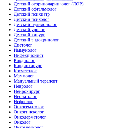
Детский оториноларинголог (ЛОР)
Детский офтальмолог
Детский психиатр
Детский психолог
Детский пульмонолог
Детский уролог
Детский хирург
Детский эндокринолог
Диетолог
Иммунолог
Инфекционист
Кардиолог
Кардиохирург
Косметолог
Маммолог
Мануальный терапевт
Невролог
Нейрохирург
Неонатолог
Нефролог
Онкогематолог
Онкогинеколог
Онкодерматолог
Онколог
Онкомаммолог