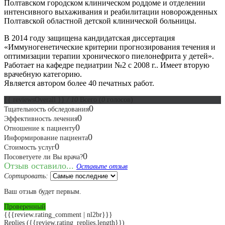
Полтавском городском клиническом роддоме и отделении
интенсивного выхаживания и реабилитации новорожденных
Полтавской областной детской клинической больницы.
В 2014 году защищена кандидатская диссертация
«Иммуногенетические критерии прогнозирования течения и
оптимизации терапии хронического пиелонефрита у детей».
Работает на кафедре педиатрии №2 с 2008 г.. Имеет вторую
врачебную категорию.
Является автором более 40 печатных работ.
{{ reviewsOverall }}
/ 10
Всего
(
0
голосов)
0
Тщательность обследования
0
Эффективность лечения
0
Отношение к пациенту
0
Информирование пациента
0
Стоимость услуг
0
Посоветуете ли Вы врача?
Отзыв оставило...
Оставьте отзыв
Сортировать:
Ваш отзыв будет первым.
Проверенный
{{{review.rating_comment | nl2br}}}
Replies
({{review.rating_replies.length}})