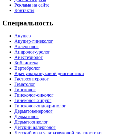
Реклама на сайте
Контакты
Специальность
Акушер
Акушер-гинеколог
Аллерголог
Андролог-уролог
Анестезиолог
Библиотека
Вертебролог
Врач ультразвуковой диагностики
Гастроэнтеролог
Гематолог
Гинеколог
Гинеколог-онколог
Гинеколог-хирург
Гинеколог-эндокринолог
Дерматовенеролог
Дерматолог
Дерматоонколог
Детский аллерголог
Детский врач ультразвуковой диагностики