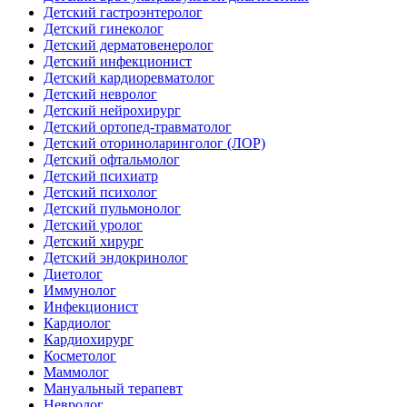
Детский гастроэнтеролог
Детский гинеколог
Детский дерматовенеролог
Детский инфекционист
Детский кардиоревматолог
Детский невролог
Детский нейрохирург
Детский ортопед-травматолог
Детский оториноларинголог (ЛОР)
Детский офтальмолог
Детский психиатр
Детский психолог
Детский пульмонолог
Детский уролог
Детский хирург
Детский эндокринолог
Диетолог
Иммунолог
Инфекционист
Кардиолог
Кардиохирург
Косметолог
Маммолог
Мануальный терапевт
Невролог