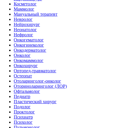
Косметолог
Маммолог
Мануальный терапевт
Невролог
Нейрохирург
Неонатолог
Нефролог
Онкогематолог
Онкогинеколог
Онкодерматолог
Онколог
Онкомаммолог
Онкохирург
Ортопед-травматолог
Остеопат
Отоларинголог-онколог
Оториноларинголог (ЛОР)
Офтальмолог
Педиатр
Пластический хирург
Подолог
Проктолог
Психиатр
Психолог
Пульмонолог