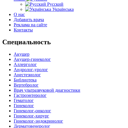
Русский
Українська
О нас
Добавить врача
Реклама на сайте
Контакты
Специальность
Акушер
Акушер-гинеколог
Аллерголог
Андролог-уролог
Анестезиолог
Библиотека
Вертебролог
Врач ультразвуковой диагностики
Гастроэнтеролог
Гематолог
Гинеколог
Гинеколог-онколог
Гинеколог-хирург
Гинеколог-эндокринолог
Дерматовенеролог