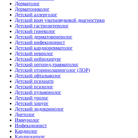
Дерматолог
Дерматоонколог
Детский аллерголог
Детский врач ультразвуковой диагностики
Детский гастроэнтеролог
Детский гинеколог
Детский дерматовенеролог
Детский инфекционист
Детский кардиоревматолог
Детский невролог
Детский нейрохирург
Детский ортопед-травматолог
Детский оториноларинголог (ЛОР)
Детский офтальмолог
Детский психиатр
Детский психолог
Детский пульмонолог
Детский уролог
Детский хирург
Детский эндокринолог
Диетолог
Иммунолог
Инфекционист
Кардиолог
Кардиохирург