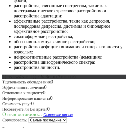
фобии;
расстройства, связанные со стрессом, такие как
посттравматическое стрессовое расстройство и
расстройства адаптации;
аффективные расстройства, такие как депрессия,
послеродовая депрессия, дистимия и биполярное
аффективное расстройство;
соматоформные расстройства;
обсессивно-компульсивное расстройство;
расстройство дефицита внимания и гиперактивности у
взрослых;
нейрокогнитивные расстройства (деменция);
расстройства шизофренического спектра;
расстройства личности.
{{ reviewsOverall }}
/ 10
Всего
(
0
голосов)
0
Тщательность обследования
0
Эффективность лечения
0
Отношение к пациенту
0
Информирование пациента
0
Стоимость услуг
0
Посоветуете ли Вы врача?
Отзыв оставило...
Оставьте отзыв
Сортировать: