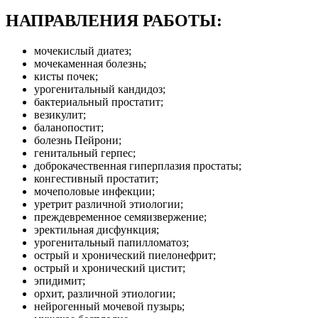
НАПРАВЛЕНИЯ РАБОТЫ:
мочекислый диатез;
мочекаменная болезнь;
кисты почек;
урогенитальный кандидоз;
бактериальный простатит;
везикулит;
баланопостит;
болезнь Пейрони;
генитальный герпес;
доброкачественная гиперплазия простаты;
конгестивный простатит;
мочеполовые инфекции;
уретрит различной этиологии;
преждевременное семяизвержение;
эректильная дисфункция;
урогенитальный папилломатоз;
острый и хронический пиелонефрит;
острый и хронический цистит;
эпидимит;
орхит, различной этиологии;
нейрогенный мочевой пузырь;