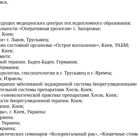
вск.
едущих медицинских центрах последипломного образования;
льности «Оперативная урология» г. Запорожье;
. Киев;
» г. Львов, Трускавец;
ию состояний организма «Острое воспаление», Киев, УАБМ;
 Киев;
мите;
ой терапии. Баден-Баден. Германия;
Германия;
рологии, сексопатологии в г. Трускавец и г. Яремча;
, Израиль;
терапии заболеваний эндокринной системы биорегуляционными 
тельной системы препаратами Хеель. Киев;
-гинекологической практике препаратами Хеель. Киев;
ости биорегуляционной терапии. Киев;
апии. Киев;
ы», г. Киев, Украина;
краина;
 Украина;
Украина;
практических семинаров «Колоректальный рак», «Кишечные стомы