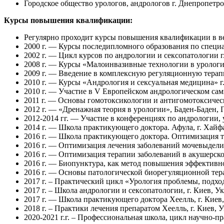
Городское общество урологов, андрологов г. Днепропетро
Курсы повышения квалификации:
Регулярно проходит курсы повышения квалификации в в
2000 г. — Курсы последипломного образования по специа
2002 г. — Цикл курсов по андрологии и сексопатологии г
2008 г. — Курсы «Малоинвазивные технологии в урологии
2009 г. — Введение в комплексную регуляционную терап
2010 г. — Курсы «Андрология и сексуальная медицина» г.
2010 г. — Участие в V Европейском андрологическом сам
2011 г. — Основы гомотоксикологии и антигомотоксическ
2012 г. — «Дренажная теория в урологии», Баден-Баден, 
2012-2014 гг. — Участие в конференциях по андрологии, у
2014 г. — Школа практикующего доктора. Афула, г. Хайфа
2016 г. — Школа практикующего доктора. Оптимизация 
2016 г. — Оптимизация лечения заболеваний мочевыдели
2016 г. — Оптимизация терапии заболеваний в акушерско
2016 г. — Биопунктура, как метод повышения эффективн
2016 г. — Основы патологической биорегуляционной тер
2017 г. – Практический цикл «Урология проблемы, подход
2017 г. – Школа андрологии и сексопатологии, г. Киев, У
2017 г. — Школа практикующего доктора Хеелль, г. Киев,
2018 г. – Практики лечения препаратом Хеелль, г. Киев, 
2020-2021 г.г. – Профессиональная школа, цикл научно-