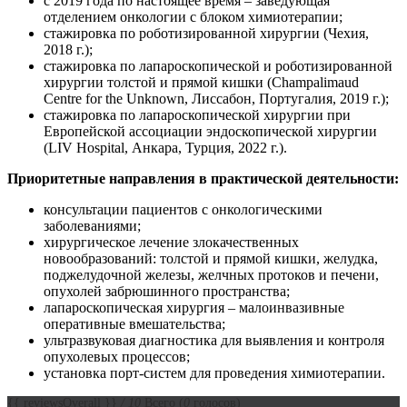
с 2019 года по настоящее время – заведующая
отделением онкологии с блоком химиотерапии;
стажировка по роботизированной хирургии (Чехия,
2018 г.);
стажировка по лапароскопической и роботизированной
хирургии толстой и прямой кишки (Champalimaud
Centre for the Unknown, Лиссабон, Португалия, 2019 г.);
стажировка по лапароскопической хирургии при
Европейской ассоциации эндоскопической хирургии
(LIV Hospital, Анкара, Турция, 2022 г.).
Приоритетные направления в практической деятельности:
консультации пациентов с онкологическими
заболеваниями;
хирургическое лечение злокачественных
новообразований: толстой и прямой кишки, желудка,
поджелудочной железы, желчных протоков и печени,
опухолей забрюшинного пространства;
лапароскопическая хирургия – малоинвазивные
оперативные вмешательства;
ультразвуковая диагностика для выявления и контроля
опухолевых процессов;
установка порт-систем для проведения химиотерапии.
{{ reviewsOverall }}
/ 10
Всего
(
0
голосов)