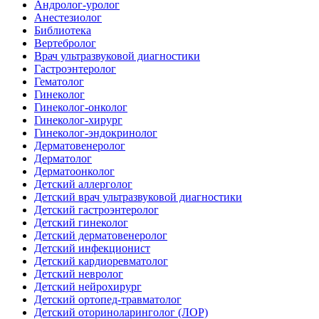
Андролог-уролог
Анестезиолог
Библиотека
Вертебролог
Врач ультразвуковой диагностики
Гастроэнтеролог
Гематолог
Гинеколог
Гинеколог-онколог
Гинеколог-хирург
Гинеколог-эндокринолог
Дерматовенеролог
Дерматолог
Дерматоонколог
Детский аллерголог
Детский врач ультразвуковой диагностики
Детский гастроэнтеролог
Детский гинеколог
Детский дерматовенеролог
Детский инфекционист
Детский кардиоревматолог
Детский невролог
Детский нейрохирург
Детский ортопед-травматолог
Детский оториноларинголог (ЛОР)