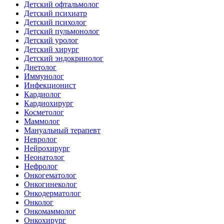
Детский офтальмолог
Детский психиатр
Детский психолог
Детский пульмонолог
Детский уролог
Детский хирург
Детский эндокринолог
Диетолог
Иммунолог
Инфекционист
Кардиолог
Кардиохирург
Косметолог
Маммолог
Мануальный терапевт
Невролог
Нейрохирург
Неонатолог
Нефролог
Онкогематолог
Онкогинеколог
Онкодерматолог
Онколог
Онкомаммолог
Онкохирург