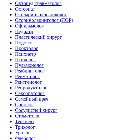
Ортопед-травматолог
Остеопат
Отоларинголог-онколог
Оториноларинголог (ЛОР)
Офтальмолог
Педиатр
Пластический хирург
Подолог
Проктолог
Психиатр
Психолог
Пульмонолог
Реабилитолог
Ревматолог
Рентгенолог
Репродуктолог
Сексопатолог
Семейный врач
Сонолог
Сосудистый хирург
Стоматолог
Терапевт
Трихолог
Уролог
Флеболог