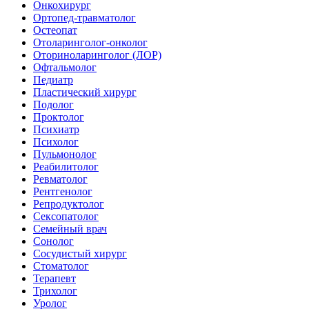
Онкохирург
Ортопед-травматолог
Остеопат
Отоларинголог-онколог
Оториноларинголог (ЛОР)
Офтальмолог
Педиатр
Пластический хирург
Подолог
Проктолог
Психиатр
Психолог
Пульмонолог
Реабилитолог
Ревматолог
Рентгенолог
Репродуктолог
Сексопатолог
Семейный врач
Сонолог
Сосудистый хирург
Стоматолог
Терапевт
Трихолог
Уролог