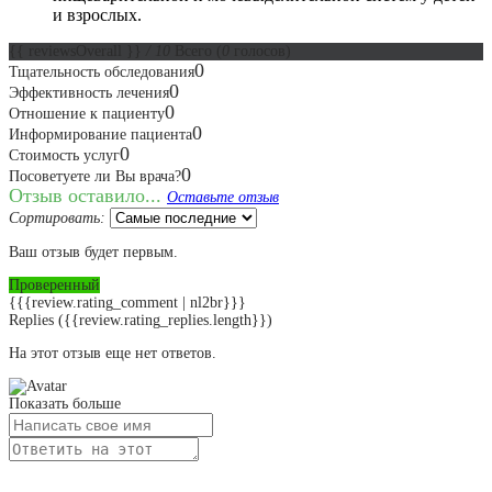
и взрослых.
{{ reviewsOverall }}
/ 10
Всего
(
0
голосов)
0
Тщательность обследования
0
Эффективность лечения
0
Отношение к пациенту
0
Информирование пациента
0
Стоимость услуг
0
Посоветуете ли Вы врача?
Отзыв оставило...
Оставьте отзыв
Сортировать:
Ваш отзыв будет первым.
Проверенный
{{{review.rating_comment | nl2br}}}
Replies
({{review.rating_replies.length}})
На этот отзыв еще нет ответов.
Показать больше