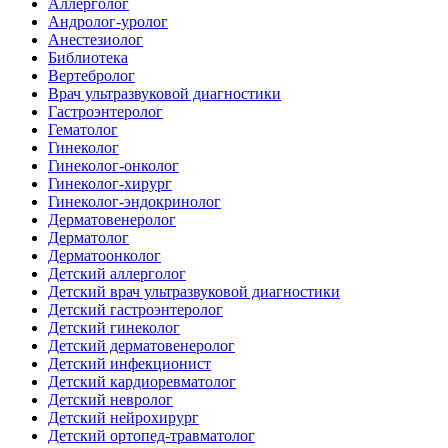
Аллерголог
Андролог-уролог
Анестезиолог
Библиотека
Вертебролог
Врач ультразвуковой диагностики
Гастроэнтеролог
Гематолог
Гинеколог
Гинеколог-онколог
Гинеколог-хирург
Гинеколог-эндокринолог
Дерматовенеролог
Дерматолог
Дерматоонколог
Детский аллерголог
Детский врач ультразвуковой диагностики
Детский гастроэнтеролог
Детский гинеколог
Детский дерматовенеролог
Детский инфекционист
Детский кардиоревматолог
Детский невролог
Детский нейрохирург
Детский ортопед-травматолог