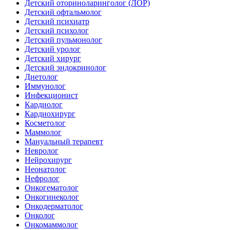
Детский оториноларинголог (ЛОР)
Детский офтальмолог
Детский психиатр
Детский психолог
Детский пульмонолог
Детский уролог
Детский хирург
Детский эндокринолог
Диетолог
Иммунолог
Инфекционист
Кардиолог
Кардиохирург
Косметолог
Маммолог
Мануальный терапевт
Невролог
Нейрохирург
Неонатолог
Нефролог
Онкогематолог
Онкогинеколог
Онкодерматолог
Онколог
Онкомаммолог