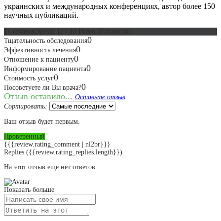
украинских и международных конференциях, автор более 150
научных публикаций.
{{ reviewsOverall }}
/ 10
Всего
(
0
голосов)
0
Тщательность обследования
0
Эффективность лечения
0
Отношение к пациенту
0
Информирование пациента
0
Стоимость услуг
0
Посоветуете ли Вы врача?
Отзыв оставило...
Оставьте отзыв
Сортировать:
Ваш отзыв будет первым.
Проверенный
{{{review.rating_comment | nl2br}}}
Replies
({{review.rating_replies.length}})
На этот отзыв еще нет ответов.
Показать больше