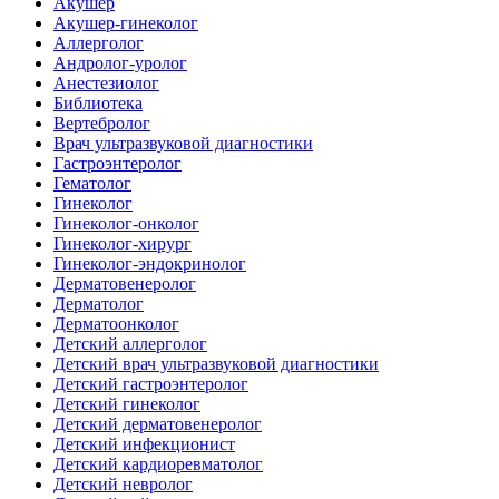
Акушер
Акушер-гинеколог
Аллерголог
Андролог-уролог
Анестезиолог
Библиотека
Вертебролог
Врач ультразвуковой диагностики
Гастроэнтеролог
Гематолог
Гинеколог
Гинеколог-онколог
Гинеколог-хирург
Гинеколог-эндокринолог
Дерматовенеролог
Дерматолог
Дерматоонколог
Детский аллерголог
Детский врач ультразвуковой диагностики
Детский гастроэнтеролог
Детский гинеколог
Детский дерматовенеролог
Детский инфекционист
Детский кардиоревматолог
Детский невролог