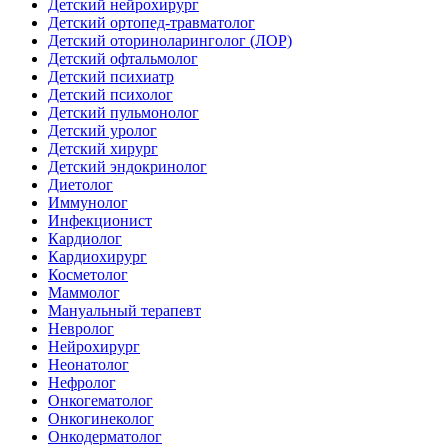
Детский нейрохирург
Детский ортопед-травматолог
Детский оториноларинголог (ЛОР)
Детский офтальмолог
Детский психиатр
Детский психолог
Детский пульмонолог
Детский уролог
Детский хирург
Детский эндокринолог
Диетолог
Иммунолог
Инфекционист
Кардиолог
Кардиохирург
Косметолог
Маммолог
Мануальный терапевт
Невролог
Нейрохирург
Неонатолог
Нефролог
Онкогематолог
Онкогинеколог
Онкодерматолог