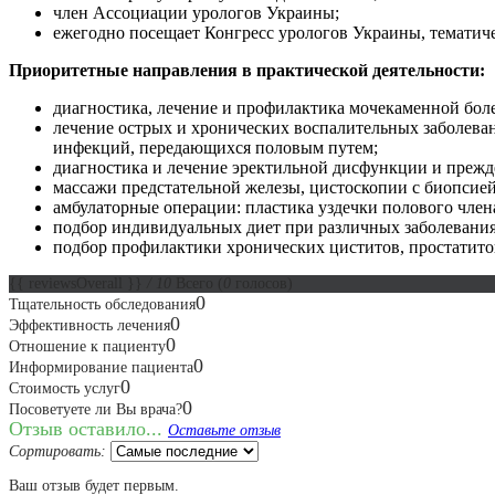
член Ассоциации урологов Украины;
ежегодно посещает Конгресс урологов Украины, тематич
Приоритетные направления в практической деятельности:
диагностика, лечение и профилактика мочекаменной бол
лечение острых и хронических воспалительных заболева
инфекций, передающихся половым путем;
диагностика и лечение эректильной дисфункции и прежд
массажи предстательной железы, цистоскопии с биопсией
амбулаторные операции: пластика уздечки полового член
подбор индивидуальных диет при различных заболевани
подбор профилактики хронических циститов, простатито
{{ reviewsOverall }}
/ 10
Всего
(
0
голосов)
0
Тщательность обследования
0
Эффективность лечения
0
Отношение к пациенту
0
Информирование пациента
0
Стоимость услуг
0
Посоветуете ли Вы врача?
Отзыв оставило...
Оставьте отзыв
Сортировать:
Ваш отзыв будет первым.