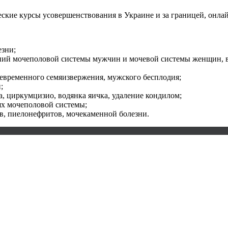
еские курсы усовершенствования в Украине и за границей, онла
езни;
ний мочеполовой системы мужчин и мочевой системы женщин, в
евременного семяизвержения, мужского бесплодия;
;
а, циркумцизио, водянка яичка, удаление кондилом;
ях мочеполовой системы;
в, пиелонефритов, мочекаменной болезни.