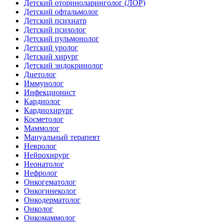
Детский оториноларинголог (ЛОР)
Детский офтальмолог
Детский психиатр
Детский психолог
Детский пульмонолог
Детский уролог
Детский хирург
Детский эндокринолог
Диетолог
Иммунолог
Инфекционист
Кардиолог
Кардиохирург
Косметолог
Маммолог
Мануальный терапевт
Невролог
Нейрохирург
Неонатолог
Нефролог
Онкогематолог
Онкогинеколог
Онкодерматолог
Онколог
Онкомаммолог