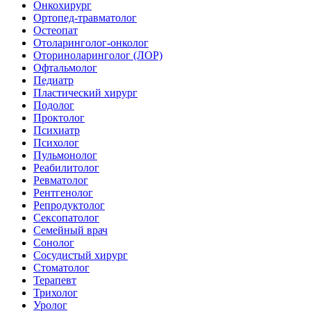
Онкохирург
Ортопед-травматолог
Остеопат
Отоларинголог-онколог
Оториноларинголог (ЛОР)
Офтальмолог
Педиатр
Пластический хирург
Подолог
Проктолог
Психиатр
Психолог
Пульмонолог
Реабилитолог
Ревматолог
Рентгенолог
Репродуктолог
Сексопатолог
Семейный врач
Сонолог
Сосудистый хирург
Стоматолог
Терапевт
Трихолог
Уролог