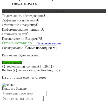
вмешательства.
{{ reviewsOverall }}
/ 10
Всего
(
0
голосов)
0
Тщательность обследования
0
Эффективность лечения
0
Отношение к пациенту
0
Информирование пациента
0
Стоимость услуг
0
Посоветуете ли Вы врача?
Отзыв оставило...
Оставьте отзыв
Сортировать:
Ваш отзыв будет первым.
Проверенный
{{{review.rating_comment | nl2br}}}
Replies
({{review.rating_replies.length}})
На этот отзыв еще нет ответов.
Показать больше