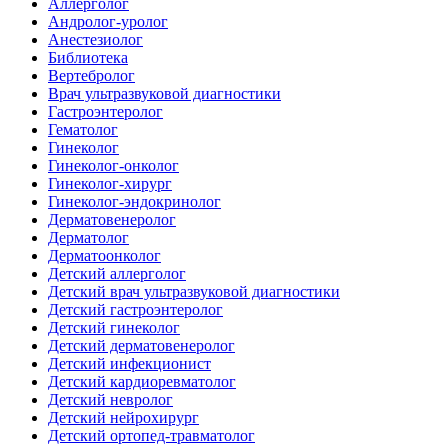
Аллерголог
Андролог-уролог
Анестезиолог
Библиотека
Вертебролог
Врач ультразвуковой диагностики
Гастроэнтеролог
Гематолог
Гинеколог
Гинеколог-онколог
Гинеколог-хирург
Гинеколог-эндокринолог
Дерматовенеролог
Дерматолог
Дерматоонколог
Детский аллерголог
Детский врач ультразвуковой диагностики
Детский гастроэнтеролог
Детский гинеколог
Детский дерматовенеролог
Детский инфекционист
Детский кардиоревматолог
Детский невролог
Детский нейрохирург
Детский ортопед-травматолог