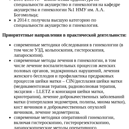
специальности акушерство и гинекология на кафедре
акушерства и гинекологии №1 НМУ им. А.А.
Богомольца;
в 2014 г. получила высшую категорию по
специальности акушерство и гинекология.
Приоритетные направления в практической деятельности:
современные методики обследования в гинекологии (в
том числе УЗД, кольпоскопия, гистероскопия,
лапароскопия).
современные методы лечения в гинекологии, в том
числе лечение воспалительных процессов женских
половых органов, эндокринных нарушений, лечения
женского бесплодия и профилактика предраковых
процессов шейки матки – CIN/дисплазия шейки матки
(медикаментозная терапия, радиоволновая терапия,
эксцизия – LLETZ и конизация шейки матки,
криотерапия), лечение доброкачественных заболеваний
матки (гиперплазия эндометрия, полипы, миома матки),
кист яичников и доброкачественных опухолей
яичников, лечение эндометриоза.
современные методики оперативной гинекологии,
включая гистероскопию, гистерорезектоскопию,
лапароскопические методы оперативного