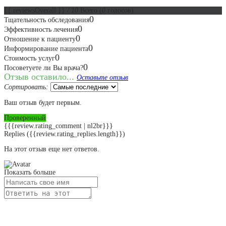
{{ reviewsOverall }}
/ 10
Всего
(
0
голосов)
0
Тщательность обследования
0
Эффективность лечения
0
Отношение к пациенту
0
Информирование пациента
0
Стоимость услуг
0
Посоветуете ли Вы врача?
Отзыв оставило...
Оставьте отзыв
Сортировать:
Ваш отзыв будет первым.
Проверенный
{{{review.rating_comment | nl2br}}}
Replies
({{review.rating_replies.length}})
На этот отзыв еще нет ответов.
Показать больше