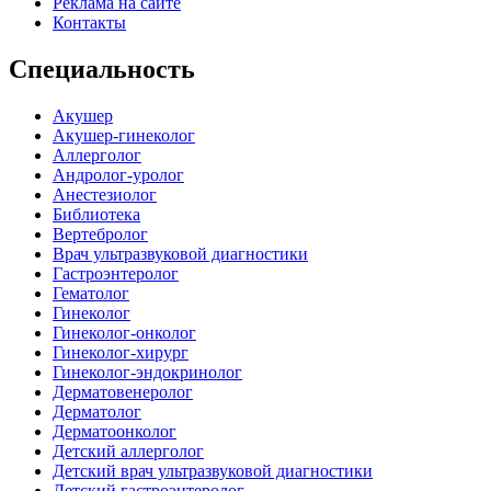
Реклама на сайте
Контакты
Специальность
Акушер
Акушер-гинеколог
Аллерголог
Андролог-уролог
Анестезиолог
Библиотека
Вертебролог
Врач ультразвуковой диагностики
Гастроэнтеролог
Гематолог
Гинеколог
Гинеколог-онколог
Гинеколог-хирург
Гинеколог-эндокринолог
Дерматовенеролог
Дерматолог
Дерматоонколог
Детский аллерголог
Детский врач ультразвуковой диагностики
Детский гастроэнтеролог