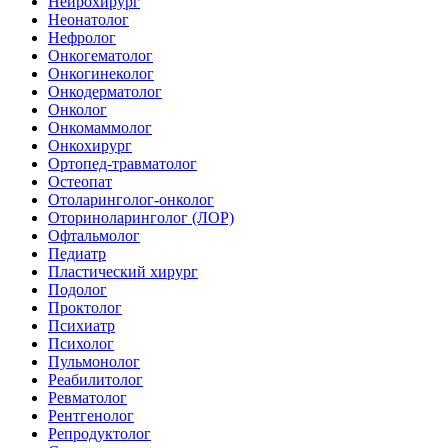
Нейрохирург
Неонатолог
Нефролог
Онкогематолог
Онкогинеколог
Онкодерматолог
Онколог
Онкомаммолог
Онкохирург
Ортопед-травматолог
Остеопат
Отоларинголог-онколог
Оториноларинголог (ЛОР)
Офтальмолог
Педиатр
Пластический хирург
Подолог
Проктолог
Психиатр
Психолог
Пульмонолог
Реабилитолог
Ревматолог
Рентгенолог
Репродуктолог