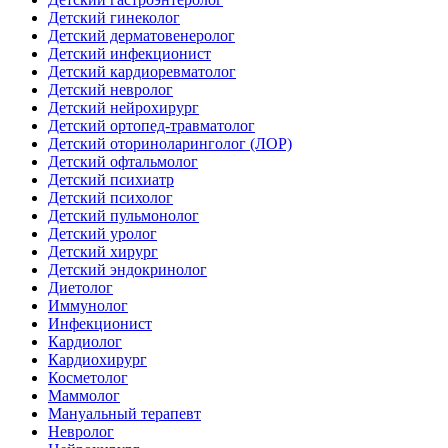
Детский гинеколог
Детский дерматовенеролог
Детский инфекционист
Детский кардиоревматолог
Детский невролог
Детский нейрохирург
Детский ортопед-травматолог
Детский оториноларинголог (ЛОР)
Детский офтальмолог
Детский психиатр
Детский психолог
Детский пульмонолог
Детский уролог
Детский хирург
Детский эндокринолог
Диетолог
Иммунолог
Инфекционист
Кардиолог
Кардиохирург
Косметолог
Маммолог
Мануальный терапевт
Невролог