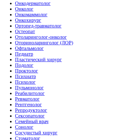
Онкодерматолог
Онколог
Онкомаммолог
Онкохирург
Ортопед-травматолог
Остеопат
Отоларинголог-онколог
Оториноларинголог (ЛОР)
Офтальмолог
Педиатр
Пластический хирург
Подолог
Проктолог
Психиатр
Психолог
Пульмонолог
Реабилитолог
Ревматолог
Рентгенолог
Репродуктолог
Сексопатолог
Семейный врач
Сонолог
Сосудистый хирург
Стоматолог