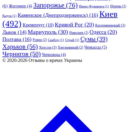
Запорожье
(76)
(6)
Житомир
(4)
Ирпень
(2)
Ивано-Франковск
(1)
Киев
Каменское (Днепродзержинск)
(16)
Калуш
(1)
(492)
Кривой Рог
(20)
Кременчуг
(10)
Кропивницкий
(3)
Мариуполь
(30)
Одесса
(20)
Львов
(14)
Николаев
(2)
Сумы
(39)
Полтава
(16)
Ровно
(2)
Самбор
(1)
Стрый
(1)
Харьков
(56)
Черкассы
(5)
Херсон
(3)
Хмельницкий
(2)
Чернигов
(50)
Черновцы
(4)
© 2020-2026 Отзывы о врачах Украины