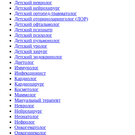
Детский невролог
Детский нейрохирург
Детский ортопед-травматолог
Детский оториноларинголог (ЛОР)
Детский офтальмолог
Детский психиатр
Детский психолог
Детский пульмонолог
Детский уролог
Детский хирург
Детский эндокринолог
Диетолог
Иммунолог
Инфекционист
Кардиолог
Кардиохирург
Косметолог
Маммолог
Мануальный терапевт
Невролог
Нейрохирург
Неонатолог
Нефролог
Онкогематолог
Онкогинеколог