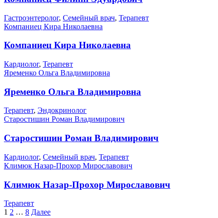
Гастроэнтеролог
,
Семейный врач
,
Терапевт
Компаниец Кира Николаевна
Компаниец Кира Николаевна
Кардиолог
,
Терапевт
Яременко Ольга Владимировна
Яременко Ольга Владимировна
Терапевт
,
Эндокринолог
Старостишин Роман Владимирович
Старостишин Роман Владимирович
Кардиолог
,
Семейный врач
,
Терапевт
Климюк Назар-Прохор Мирославович
Климюк Назар-Прохор Мирославович
Терапевт
Пагинация
1
2
…
8
Далее