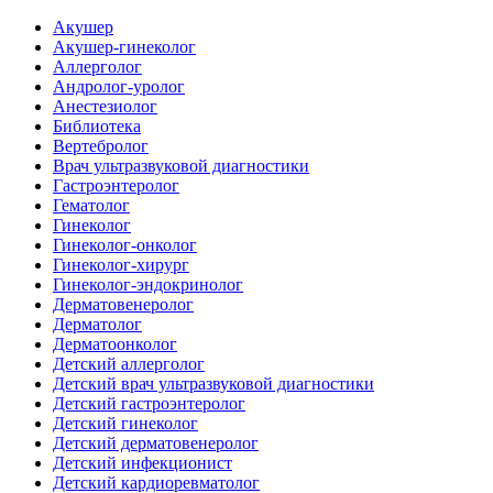
Акушер
Акушер-гинеколог
Аллерголог
Андролог-уролог
Анестезиолог
Библиотека
Вертебролог
Врач ультразвуковой диагностики
Гастроэнтеролог
Гематолог
Гинеколог
Гинеколог-онколог
Гинеколог-хирург
Гинеколог-эндокринолог
Дерматовенеролог
Дерматолог
Дерматоонколог
Детский аллерголог
Детский врач ультразвуковой диагностики
Детский гастроэнтеролог
Детский гинеколог
Детский дерматовенеролог
Детский инфекционист
Детский кардиоревматолог