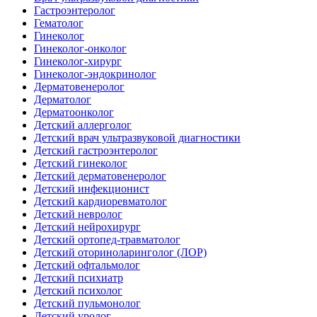
Гастроэнтеролог
Гематолог
Гинеколог
Гинеколог-онколог
Гинеколог-хирург
Гинеколог-эндокринолог
Дерматовенеролог
Дерматолог
Дерматоонколог
Детский аллерголог
Детский врач ультразвуковой диагностики
Детский гастроэнтеролог
Детский гинеколог
Детский дерматовенеролог
Детский инфекционист
Детский кардиоревматолог
Детский невролог
Детский нейрохирург
Детский ортопед-травматолог
Детский оториноларинголог (ЛОР)
Детский офтальмолог
Детский психиатр
Детский психолог
Детский пульмонолог
Детский уролог