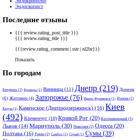
Эндокринолог
Эндоскопист
Последние отзывы
{{{ review.rating_post_title }}}
{{{ review.rating_title }}}
{{{review.rating_comment | sstr | nl2br}}}
Показать
По городам
Днепр
(219)
Винница
(11)
Донецк
Бердянск
(2)
Бровары
(1)
Запорожье
(76)
(6)
Житомир
(4)
Ирпень
(2)
Ивано-Франковск
(1)
Киев
Каменское (Днепродзержинск)
(16)
Калуш
(1)
(492)
Кривой Рог
(20)
Кременчуг
(10)
Кропивницкий
(3)
Мариуполь
(30)
Одесса
(20)
Львов
(14)
Николаев
(2)
Сумы
(39)
Полтава
(16)
Ровно
(2)
Самбор
(1)
Стрый
(1)