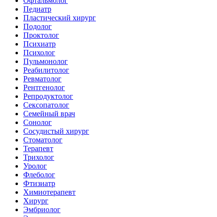
Офтальмолог
Педиатр
Пластический хирург
Подолог
Проктолог
Психиатр
Психолог
Пульмонолог
Реабилитолог
Ревматолог
Рентгенолог
Репродуктолог
Сексопатолог
Семейный врач
Сонолог
Сосудистый хирург
Стоматолог
Терапевт
Трихолог
Уролог
Флеболог
Фтизиатр
Химиотерапевт
Хирург
Эмбриолог