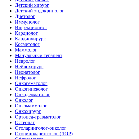
Детский хирург
Детский эндокринолог
Диетолог
Иммунолог
Инфекционист
Кардиолог
Кардиохирург
Косметолог
Маммолог
Мануальный терапевт
Невролог
Нейрохирург
Неонатолог
Нефролог
Онкогематолог
Онкогинеколог
Онкодерматолог
Онколог
Онкомаммолог
Онкохирург
Ортопед-травматолог
Остеопат
Отоларинголог-онколог
Оториноларинголог (ЛОР)