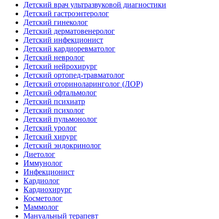
Детский врач ультразвуковой диагностики
Детский гастроэнтеролог
Детский гинеколог
Детский дерматовенеролог
Детский инфекционист
Детский кардиоревматолог
Детский невролог
Детский нейрохирург
Детский ортопед-травматолог
Детский оториноларинголог (ЛОР)
Детский офтальмолог
Детский психиатр
Детский психолог
Детский пульмонолог
Детский уролог
Детский хирург
Детский эндокринолог
Диетолог
Иммунолог
Инфекционист
Кардиолог
Кардиохирург
Косметолог
Маммолог
Мануальный терапевт