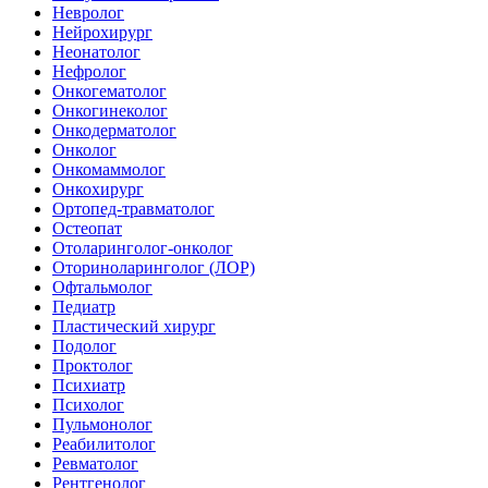
Невролог
Нейрохирург
Неонатолог
Нефролог
Онкогематолог
Онкогинеколог
Онкодерматолог
Онколог
Онкомаммолог
Онкохирург
Ортопед-травматолог
Остеопат
Отоларинголог-онколог
Оториноларинголог (ЛОР)
Офтальмолог
Педиатр
Пластический хирург
Подолог
Проктолог
Психиатр
Психолог
Пульмонолог
Реабилитолог
Ревматолог
Рентгенолог