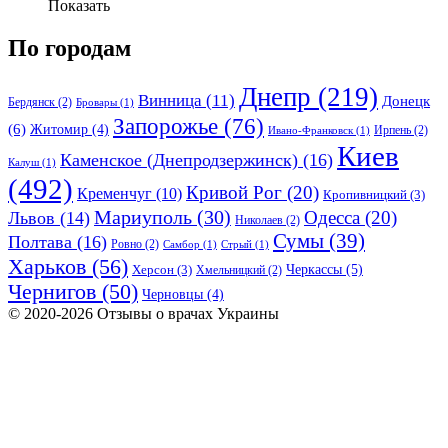
Показать
По городам
Днепр
(219)
Винница
(11)
Донецк
Бердянск
(2)
Бровары
(1)
Запорожье
(76)
(6)
Житомир
(4)
Ирпень
(2)
Ивано-Франковск
(1)
Киев
Каменское (Днепродзержинск)
(16)
Калуш
(1)
(492)
Кривой Рог
(20)
Кременчуг
(10)
Кропивницкий
(3)
Мариуполь
(30)
Одесса
(20)
Львов
(14)
Николаев
(2)
Сумы
(39)
Полтава
(16)
Ровно
(2)
Самбор
(1)
Стрый
(1)
Харьков
(56)
Черкассы
(5)
Херсон
(3)
Хмельницкий
(2)
Чернигов
(50)
Черновцы
(4)
© 2020-2026 Отзывы о врачах Украины