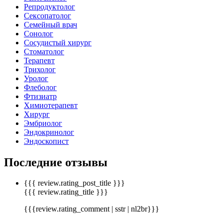
Репродуктолог
Сексопатолог
Семейный врач
Сонолог
Сосудистый хирург
Стоматолог
Терапевт
Трихолог
Уролог
Флеболог
Фтизиатр
Химиотерапевт
Хирург
Эмбриолог
Эндокринолог
Эндоскопист
Последние отзывы
{{{ review.rating_post_title }}}
{{{ review.rating_title }}}
{{{review.rating_comment | sstr | nl2br}}}