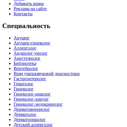
Добавить врача
Реклама на сайте
Контакты
Специальность
Акушер
Акушер-гинеколог
Аллерголог
Андролог-уролог
Анестезиолог
Библиотека
Вертебролог
Врач ультразвуковой диагностики
Гастроэнтеролог
Гематолог
Гинеколог
Гинеколог-онколог
Гинеколог-хирург
Гинеколог-эндокринолог
Дерматовенеролог
Дерматолог
Дерматоонколог
Детский аллерголог