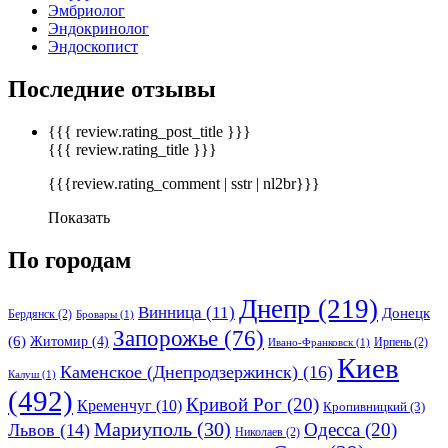
Эмбриолог
Эндокринолог
Эндоскопист
Последние отзывы
{{{ review.rating_post_title }}}
{{{ review.rating_title }}}
{{{review.rating_comment | sstr | nl2br}}}
Показать
По городам
Днепр
(219)
Винница
(11)
Донецк
Бердянск
(2)
Бровары
(1)
Запорожье
(76)
(6)
Житомир
(4)
Ирпень
(2)
Ивано-Франковск
(1)
Киев
Каменское (Днепродзержинск)
(16)
Калуш
(1)
(492)
Кривой Рог
(20)
Кременчуг
(10)
Кропивницкий
(3)
Мариуполь
(30)
Одесса
(20)
Львов
(14)
Николаев
(2)