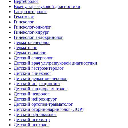
Вертебролог
Врач ультразвуковой диагностики
Гастроэнтеролог
Гематолог
Гинеколог
Гинеколог-онколог
Гинеколог-хирург
Гинеколог-эндокринолог
Дерматовенеролог
Дерматолог
Дерматоонколог
Детский аллерголог
Детский врач ультразвуковой диагностики
Детский гастроэнтеролог
Детский гинеколог
Детский дерматовенеролог
Детский инфекционист
Детский кардиоревматолог
Детский невролог
Детский нейрохирург
Детский ортопед-травматолог
Детский оториноларинголог (ЛОР)
Детский офтальмолог
Детский психиатр
Детский психолог