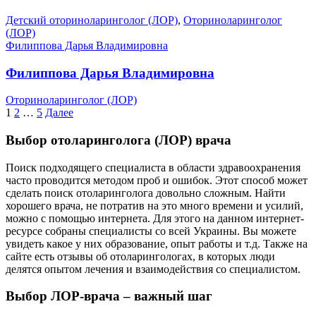
Детский оториноларинголог (ЛОР)
,
Оториноларинголог
(ЛОР)
Филиппова Дарья Владимировна
Филиппова Дарья Владимировна
Оториноларинголог (ЛОР)
Пагинация
1
2
…
5
Далее
записей
Выбор отоларинголога (ЛОР) врача
Поиск подходящего специалиста в области здравоохранения
часто проводится методом проб и ошибок. Этот способ может
сделать поиск отоларинголога довольно сложным. Найти
хорошего врача, не потратив на это много времени и усилий,
можно с помощью интернета. Для этого на данном интернет-
ресурсе собраны специалисты со всей Украины. Вы можете
увидеть какое у них образование, опыт работы и т.д. Также на
сайте есть отзывы об отоларингологах, в которых люди
делятся опытом лечения и взаимодействия со специалистом.
Выбор ЛОР-врача – важный шаг