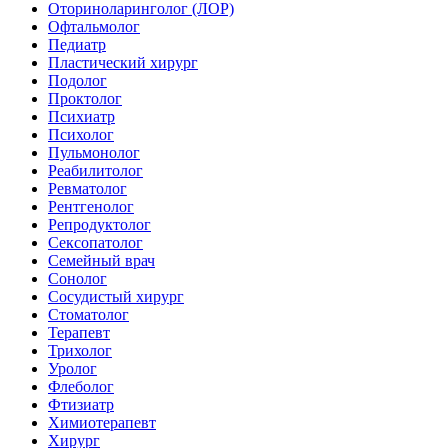
Оториноларинголог (ЛОР)
Офтальмолог
Педиатр
Пластический хирург
Подолог
Проктолог
Психиатр
Психолог
Пульмонолог
Реабилитолог
Ревматолог
Рентгенолог
Репродуктолог
Сексопатолог
Семейный врач
Сонолог
Сосудистый хирург
Стоматолог
Терапевт
Трихолог
Уролог
Флеболог
Фтизиатр
Химиотерапевт
Хирург