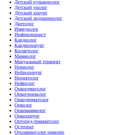
Детский пульмонолог
Детский уролог
Детский хирург
Детский эндокринолог
Диетолог
Иммунолог
Инфекционист
Кардиолог
Кардиохирург
Косметолог
Маммолог
Мануальный терапевт
Невролог
Нейрохирург
Неонатолог
Нефролог
Онкогематолог
Онкогинеколог
Онкодерматолог
Онколог
Онкомаммолог
Онкохирург
Ортопед-травматолог
Остеопат
Отоларинголог-онколог