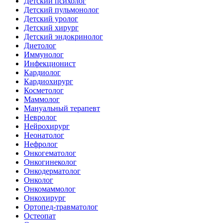
Детский психолог
Детский пульмонолог
Детский уролог
Детский хирург
Детский эндокринолог
Диетолог
Иммунолог
Инфекционист
Кардиолог
Кардиохирург
Косметолог
Маммолог
Мануальный терапевт
Невролог
Нейрохирург
Неонатолог
Нефролог
Онкогематолог
Онкогинеколог
Онкодерматолог
Онколог
Онкомаммолог
Онкохирург
Ортопед-травматолог
Остеопат