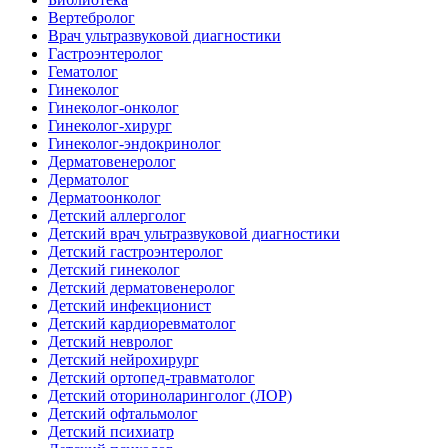
Вертебролог
Врач ультразвуковой диагностики
Гастроэнтеролог
Гематолог
Гинеколог
Гинеколог-онколог
Гинеколог-хирург
Гинеколог-эндокринолог
Дерматовенеролог
Дерматолог
Дерматоонколог
Детский аллерголог
Детский врач ультразвуковой диагностики
Детский гастроэнтеролог
Детский гинеколог
Детский дерматовенеролог
Детский инфекционист
Детский кардиоревматолог
Детский невролог
Детский нейрохирург
Детский ортопед-травматолог
Детский оториноларинголог (ЛОР)
Детский офтальмолог
Детский психиатр