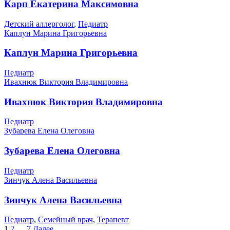
Карп Екатерина Максимовна
Детский аллерголог
,
Педиатр
Каплун Марина Григорьевна
Каплун Марина Григорьевна
Педиатр
Ивахнюк Виктория Владимировна
Ивахнюк Виктория Владимировна
Педиатр
Зубарева Елена Олеговна
Зубарева Елена Олеговна
Педиатр
Зинчук Алена Васильевна
Зинчук Алена Васильевна
Педиатр
,
Семейный врач
,
Терапевт
1
2
…
7
Далее