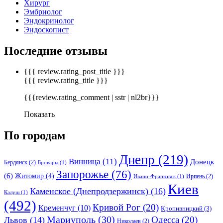
Хирург
Эмбриолог
Эндокринолог
Эндоскопист
Последние отзывы
{{{ review.rating_post_title }}}
{{{ review.rating_title }}}
{{{review.rating_comment | sstr | nl2br}}}
Показать
По городам
Днепр
(219)
Винница
(11)
Донецк
Бердянск
(2)
Бровары
(1)
Запорожье
(76)
(6)
Житомир
(4)
Ирпень
(2)
Ивано-Франковск
(1)
Киев
Каменское (Днепродзержинск)
(16)
Калуш
(1)
(492)
Кривой Рог
(20)
Кременчуг
(10)
Кропивницкий
(3)
Мариуполь
(30)
Одесса
(20)
Львов
(14)
Николаев
(2)