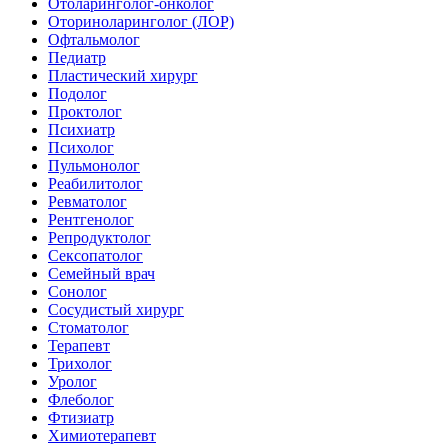
Отоларинголог-онколог
Оториноларинголог (ЛОР)
Офтальмолог
Педиатр
Пластический хирург
Подолог
Проктолог
Психиатр
Психолог
Пульмонолог
Реабилитолог
Ревматолог
Рентгенолог
Репродуктолог
Сексопатолог
Семейный врач
Сонолог
Сосудистый хирург
Стоматолог
Терапевт
Трихолог
Уролог
Флеболог
Фтизиатр
Химиотерапевт