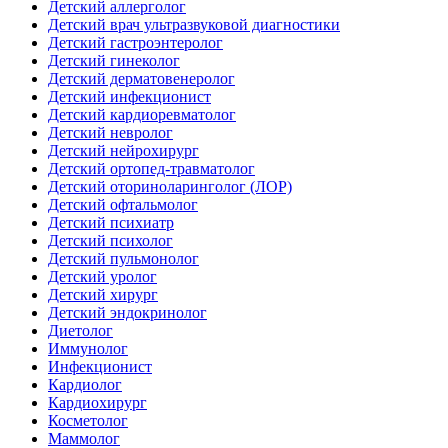
Детский аллерголог
Детский врач ультразвуковой диагностики
Детский гастроэнтеролог
Детский гинеколог
Детский дерматовенеролог
Детский инфекционист
Детский кардиоревматолог
Детский невролог
Детский нейрохирург
Детский ортопед-травматолог
Детский оториноларинголог (ЛОР)
Детский офтальмолог
Детский психиатр
Детский психолог
Детский пульмонолог
Детский уролог
Детский хирург
Детский эндокринолог
Диетолог
Иммунолог
Инфекционист
Кардиолог
Кардиохирург
Косметолог
Маммолог