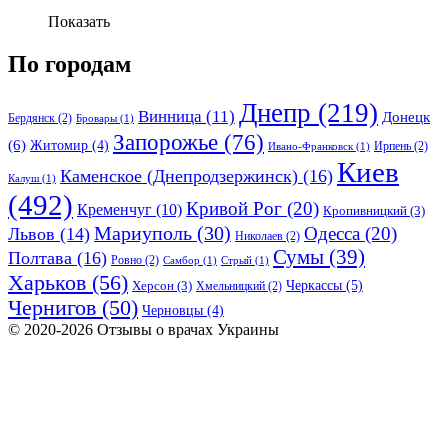
Показать
По городам
Днепр
(219)
Винница
(11)
Донецк
Бердянск
(2)
Бровары
(1)
Запорожье
(76)
(6)
Житомир
(4)
Ирпень
(2)
Ивано-Франковск
(1)
Киев
Каменское (Днепродзержинск)
(16)
Калуш
(1)
(492)
Кривой Рог
(20)
Кременчуг
(10)
Кропивницкий
(3)
Мариуполь
(30)
Одесса
(20)
Львов
(14)
Николаев
(2)
Сумы
(39)
Полтава
(16)
Ровно
(2)
Самбор
(1)
Стрый
(1)
Харьков
(56)
Черкассы
(5)
Херсон
(3)
Хмельницкий
(2)
Чернигов
(50)
Черновцы
(4)
© 2020-2026 Отзывы о врачах Украины