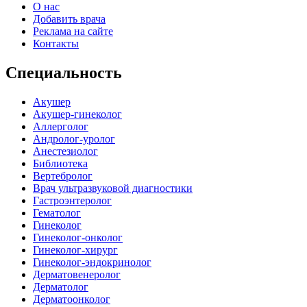
О нас
Добавить врача
Реклама на сайте
Контакты
Специальность
Акушер
Акушер-гинеколог
Аллерголог
Андролог-уролог
Анестезиолог
Библиотека
Вертебролог
Врач ультразвуковой диагностики
Гастроэнтеролог
Гематолог
Гинеколог
Гинеколог-онколог
Гинеколог-хирург
Гинеколог-эндокринолог
Дерматовенеролог
Дерматолог
Дерматоонколог