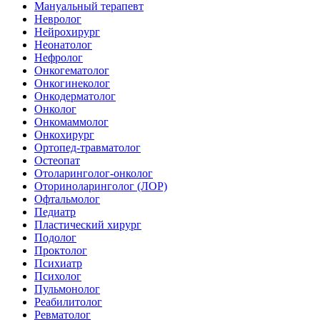
Мануальный терапевт
Невролог
Нейрохирург
Неонатолог
Нефролог
Онкогематолог
Онкогинеколог
Онкодерматолог
Онколог
Онкомаммолог
Онкохирург
Ортопед-травматолог
Остеопат
Отоларинголог-онколог
Оториноларинголог (ЛОР)
Офтальмолог
Педиатр
Пластический хирург
Подолог
Проктолог
Психиатр
Психолог
Пульмонолог
Реабилитолог
Ревматолог