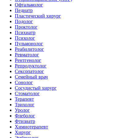
Офтальмолог
Педиатр
Пластический хирург
Подолог
Проктолог
Психиатр
Психолог
Пульмонолог
Реабилитолог
Ревматолог
Рентгенолог
Репродуктолог
Сексопатолог
Семейный врач
Сонолог
Сосудистый хирург
Стоматолог
Терапевт
Трихолог
Уролог
Флеболог
Фтизиатр
Химиотерапевт
Хирург
Эмбриолог