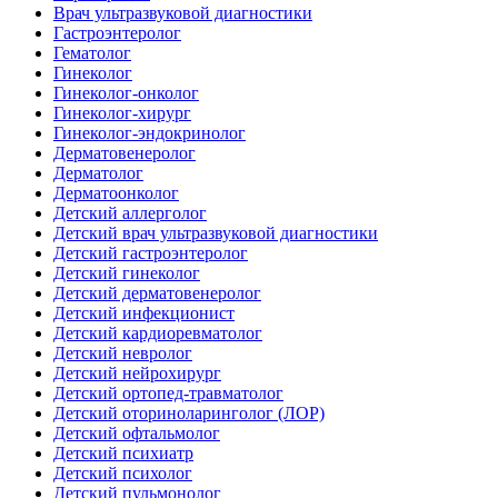
Врач ультразвуковой диагностики
Гастроэнтеролог
Гематолог
Гинеколог
Гинеколог-онколог
Гинеколог-хирург
Гинеколог-эндокринолог
Дерматовенеролог
Дерматолог
Дерматоонколог
Детский аллерголог
Детский врач ультразвуковой диагностики
Детский гастроэнтеролог
Детский гинеколог
Детский дерматовенеролог
Детский инфекционист
Детский кардиоревматолог
Детский невролог
Детский нейрохирург
Детский ортопед-травматолог
Детский оториноларинголог (ЛОР)
Детский офтальмолог
Детский психиатр
Детский психолог
Детский пульмонолог