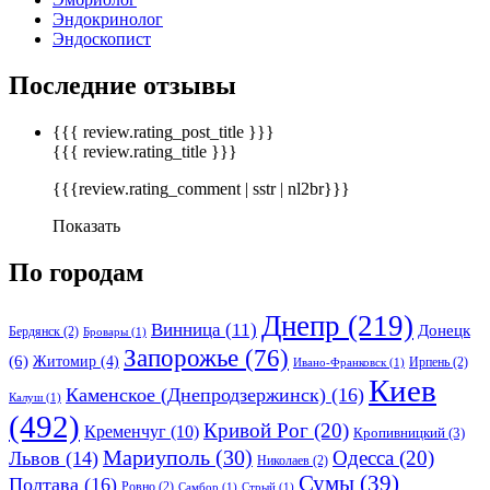
Эндокринолог
Эндоскопист
Последние отзывы
{{{ review.rating_post_title }}}
{{{ review.rating_title }}}
{{{review.rating_comment | sstr | nl2br}}}
Показать
По городам
Днепр
(219)
Винница
(11)
Донецк
Бердянск
(2)
Бровары
(1)
Запорожье
(76)
(6)
Житомир
(4)
Ирпень
(2)
Ивано-Франковск
(1)
Киев
Каменское (Днепродзержинск)
(16)
Калуш
(1)
(492)
Кривой Рог
(20)
Кременчуг
(10)
Кропивницкий
(3)
Мариуполь
(30)
Одесса
(20)
Львов
(14)
Николаев
(2)
Сумы
(39)
Полтава
(16)
Ровно
(2)
Самбор
(1)
Стрый
(1)