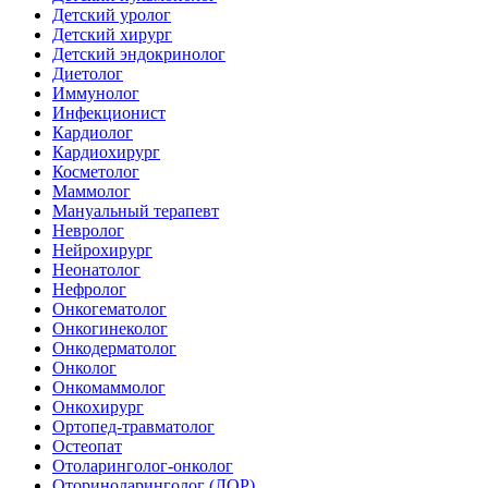
Детский уролог
Детский хирург
Детский эндокринолог
Диетолог
Иммунолог
Инфекционист
Кардиолог
Кардиохирург
Косметолог
Маммолог
Мануальный терапевт
Невролог
Нейрохирург
Неонатолог
Нефролог
Онкогематолог
Онкогинеколог
Онкодерматолог
Онколог
Онкомаммолог
Онкохирург
Ортопед-травматолог
Остеопат
Отоларинголог-онколог
Оториноларинголог (ЛОР)