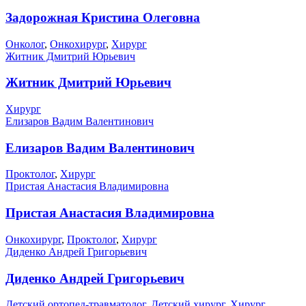
Задорожная Кристина Олеговна
Онколог
,
Онкохирург
,
Хирург
Житник Дмитрий Юрьевич
Житник Дмитрий Юрьевич
Хирург
Елизаров Вадим Валентинович
Елизаров Вадим Валентинович
Проктолог
,
Хирург
Пристая Анастасия Владимировна
Пристая Анастасия Владимировна
Онкохирург
,
Проктолог
,
Хирург
Диденко Андрей Григорьевич
Диденко Андрей Григорьевич
Детский ортопед-травматолог
,
Детский хирург
,
Хирург