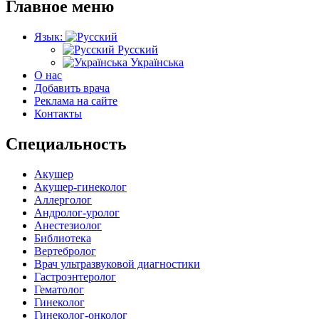
Главное меню
Язык:
Русский
Українська
О нас
Добавить врача
Реклама на сайте
Контакты
Специальность
Акушер
Акушер-гинеколог
Аллерголог
Андролог-уролог
Анестезиолог
Библиотека
Вертебролог
Врач ультразвуковой диагностики
Гастроэнтеролог
Гематолог
Гинеколог
Гинеколог-онколог