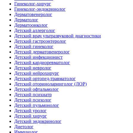
Гинеколог-хирург
Гинеколог-эндокринолог
Дерматовенеролог
Дерматолог
Дерматоонколог
Детский аллерголог
Детский врач ультразвуковой диагностики
Детский гастроэнтеролог
Детский гинеколог
Детский дерматовенеролог
Детский инфекционист
Детский кардиоревматолог
Детский невролог
Детский нейрохирург
Детский ортопед-травматолог
Детский оториноларинголог (ЛОР)
Детский офтальмолог
Детский психиатр
Детский психолог
Детский пульмонолог
Детский уролог
Детский хирург
Детский эндокринолог
Диетолог
Иммунолог