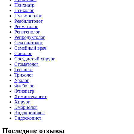
Психиатр
Психолог
Пульмонолог
Реабилитолог
Ревматолог
Рентгенолог
Репродуктолог
Сексопатолог
Семейный врач
Сонолог
Сосудистый хирург
Стоматолог
Терапевт
Трихолог
Уролог
Флеболог
Фтизиатр
Химиотерапевт
Хирург
Эмбриолог
Эндокринолог
Эндоскопист
Последние отзывы