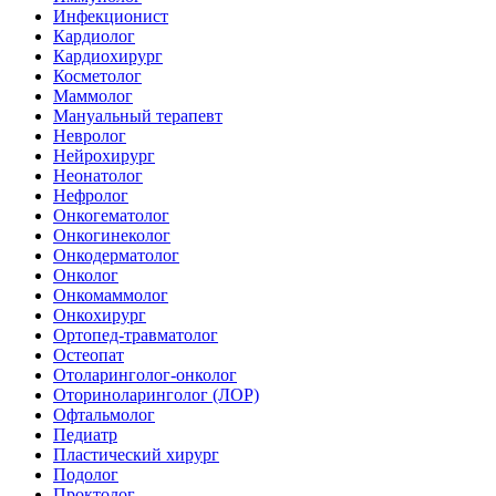
Инфекционист
Кардиолог
Кардиохирург
Косметолог
Маммолог
Мануальный терапевт
Невролог
Нейрохирург
Неонатолог
Нефролог
Онкогематолог
Онкогинеколог
Онкодерматолог
Онколог
Онкомаммолог
Онкохирург
Ортопед-травматолог
Остеопат
Отоларинголог-онколог
Оториноларинголог (ЛОР)
Офтальмолог
Педиатр
Пластический хирург
Подолог
Проктолог