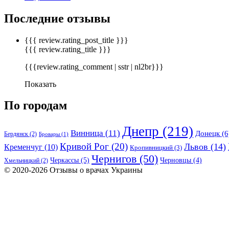
Последние отзывы
{{{ review.rating_post_title }}}
{{{ review.rating_title }}}
{{{review.rating_comment | sstr | nl2br}}}
Показать
По городам
Днепр
(219)
Винница
(11)
Донецк
(6
Бердянск
(2)
Бровары
(1)
Кривой Рог
(20)
Львов
(14)
Кременчуг
(10)
Кропивницкий
(3)
Чернигов
(50)
Черкассы
(5)
Черновцы
(4)
Хмельницкий
(2)
© 2020-2026 Отзывы о врачах Украины