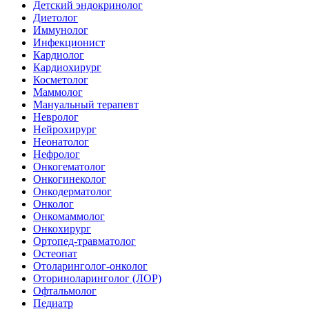
Детский эндокринолог
Диетолог
Иммунолог
Инфекционист
Кардиолог
Кардиохирург
Косметолог
Маммолог
Мануальный терапевт
Невролог
Нейрохирург
Неонатолог
Нефролог
Онкогематолог
Онкогинеколог
Онкодерматолог
Онколог
Онкомаммолог
Онкохирург
Ортопед-травматолог
Остеопат
Отоларинголог-онколог
Оториноларинголог (ЛОР)
Офтальмолог
Педиатр