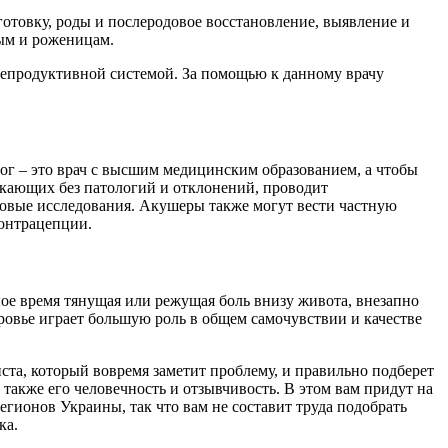
готовку, роды и послеродовое восстановление, выявление и
ным и роженицам.
 репродуктивной системой. За помощью к данному врачу
ог – это врач с высшим медицинским образованием, а чтобы
екающих без патологий и отклонений, проводит
ковые исследования. Акушеры также могут вести частную
контрацепции.
ное время тянущая или режущая боль внизу живота, внезапно
ровье играет большую роль в общем самочувствии и качестве
ста, который вовремя заметит проблему, и правильно подберет
также его человечность и отзывчивость. В этом вам придут на
гионов Украины, так что вам не составит труда подобрать
ка.