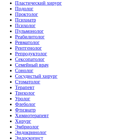
Пластический хирург
Подолог
Проктолог
Психиатр
Психолог
Пульмонолог
Реабилитолог
Ревматолог
Рентгенолог
Репродуктолог
Сексопатолог
Семейный врач
Сонолог
Сосудистый хирург
Стоматолог
Терапевт
Трихолог
Уролог
Флеболог
Фтизиатр
Химиотерапевт
Хирург
Эмбриолог
Эндокринолог
Эндоскопист