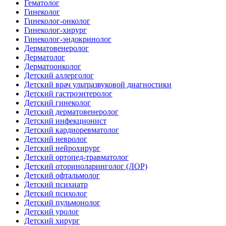
Гематолог
Гинеколог
Гинеколог-онколог
Гинеколог-хирург
Гинеколог-эндокринолог
Дерматовенеролог
Дерматолог
Дерматоонколог
Детский аллерголог
Детский врач ультразвуковой диагностики
Детский гастроэнтеролог
Детский гинеколог
Детский дерматовенеролог
Детский инфекционист
Детский кардиоревматолог
Детский невролог
Детский нейрохирург
Детский ортопед-травматолог
Детский оториноларинголог (ЛОР)
Детский офтальмолог
Детский психиатр
Детский психолог
Детский пульмонолог
Детский уролог
Детский хирург