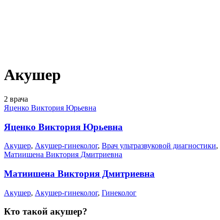
Акушер
2 врача
Яценко Виктория Юрьевна
Яценко Виктория Юрьевна
Акушер
,
Акушер-гинеколог
,
Врач ультразвуковой диагностики
,
Матиишена Виктория Дмитриевна
Матиишена Виктория Дмитриевна
Акушер
,
Акушер-гинеколог
,
Гинеколог
Кто такой акушер?