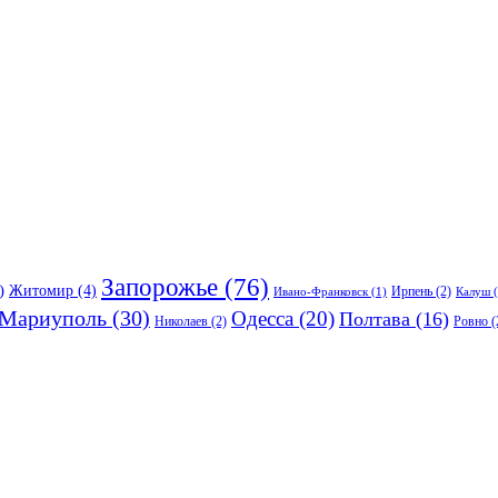
Запорожье
(76)
)
Житомир
(4)
Ирпень
(2)
Ивано-Франковск
(1)
Калуш
(
Мариуполь
(30)
Одесса
(20)
Полтава
(16)
Николаев
(2)
Ровно
(