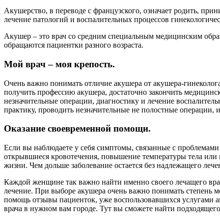
Акушерство, в переводе с французского, означает родить, при
лечение патологий и воспалительных процессов гинекологиче
Акушер – это врач со средним специальным медицинским образ
обращаются пациентки разного возраста.
Мой врач – моя крепость.
Очень важно понимать отличие акушера от акушера-гинеколога
получить профессию акушера, достаточно закончить медицинс
незначительные операции, диагностику и лечение воспалитель
практику, проводить незначительные не полостные операции, 
Оказание своевременной помощи.
Если вы наблюдаете у себя симптомы, связанные с проблемами 
открывшиеся кровотечения, повышение температуры тела или не
жизни. Чем дольше заболевание остается без надлежащего лечен
Каждой женщине так важно найти именно своего лечащего врача
лечение. При выборе акушера очень важно понимать степень ме
помощь отзывы пациенток, уже воспользовавшихся услугами аку
врача в нужном вам городе. Тут вы сможете найти подходящего