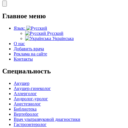
Главное меню
Язык:
Русский
Українська
О нас
Добавить врача
Реклама на сайте
Контакты
Специальность
Акушер
Акушер-гинеколог
Аллерголог
Андролог-уролог
Анестезиолог
Библиотека
Вертебролог
Врач ультразвуковой диагностики
Гастроэнтеролог