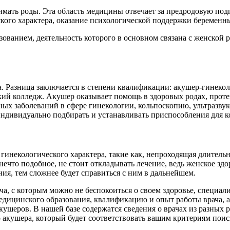
нимать роды. Эта область медицины отвечает за предродовую под
ского характера, оказание психологической поддержки беремен
ованием, деятельность которого в основном связана с женской
. Разница заключается в степени квалификации: акушер-гинекол
кий колледж. Акушер оказывает помощь в здоровых родах, прот
ных заболеваний в сфере гинекологии, кольпоскопию, ультразву
индивидуально подбирать и устанавливать приспособления для 
гинекологического характера, такие как, непроходящая длитель
что подобное, не стоит откладывать лечение, ведь женское здо
ия, тем сложнее будет справиться с ним в дальнейшем.
, с которым можно не беспокоиться о своем здоровье, специали
дицинского образования, квалификацию и опыт работы врача, а 
шеров. В нашей базе содержатся сведения о врачах из разных ре
 акушера, который будет соответствовать вашим критериям поис