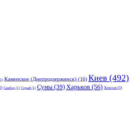
Киев
(492)
Каменское (Днепродзержинск)
(16)
1)
Харьков
(56)
Сумы
(39)
Херсон
(3)
2)
Самбор
(1)
Стрый
(1)