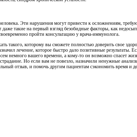
м человека. Эти нарушения могут привести к осложнениям, тре
даже такие на первый взгляд безобидные факторы, как недосып
 своевременно пройти консультацию у врача-иммунолога.
ть такого, которому вы сможете полностью доверить свое здоров
значил лечение, которое быстро дало позитивные результаты. Ес
овсем немного вашего времени, а кому-то он возможно спасет жи
сострадание. Но если вам не повезло, назначили ненужные анали
ельный отзыв, и помочь другим пациентам сэкономить время и де