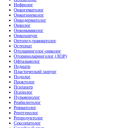
Нефролог
Онкогематолог
Онкогинеколог
Онкодерматолог
Онколог
Онкомаммолог
Онкохирург
Ортопед-травматолог
Остеопат
Отоларинголог-онколог
Оториноларинголог (ЛОР)
Офтальмолог
Педиатр
Пластический хирург
Подолог
Проктолог
Психиатр
Психолог
Пульмонолог
Реабилитолог
Ревматолог
Рентгенолог
Репродуктолог
Сексопатолог