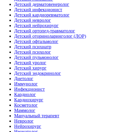
Детский дерматовенеролог
Детский инфекционист
Детский кардиоревматолог
Детский невролог
Детский нейрохирург
Детский ортопед-травматолог
Детский оториноларинголог (ЛОР)
Детский офтальмолог
Детский психиатр
Детский психолог
Детский пульмонолог
Детский уролог
Детский хирург
Детский эндокринолог
Диетолог
Иммунолог
Инфекционист
Кардиолог
Кардиохирург
Косметолог
Маммолог
Мануальный терапевт
Невролог
Нейрохирург
Неонатолог