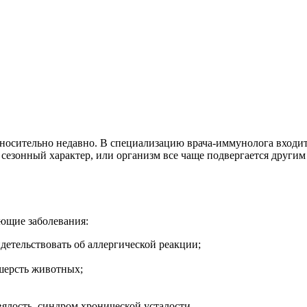
тносительно недавно. В специализацию врача-иммунолога вход
ас сезонный характер, или организм все чаще подвергается друг
ующие заболевания:
детельствовать об аллергической реакции;
шерсть животных;
вялость, синдром хронической усталости.