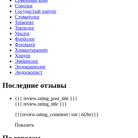
Семейный врач
Сонолог
Сосудистый хирург
Стоматолог
Терапевт
Трихолог
Уролог
Флеболог
Фтизиатр
Химиотерапевт
Хирург
Эмбриолог
Эндокринолог
Эндоскопист
Последние отзывы
{{{ review.rating_post_title }}}
{{{ review.rating_title }}}
{{{review.rating_comment | sstr | nl2br}}}
Показать
По городам