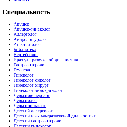
Специальность
Акушер
Акушер-гинеколог
Аллерголог
Андролог-уролог
Анестезиолог
Библиотека
Вертебролог
Врач ультразвуковой диагностики
Гастроэнтеролог
Гематолог
Гинеколог
Гинеколог-онколог
Гинеколог-хирург
Гинеколог-эндокринолог
Дерматовенеролог
Дерматолог
Дерматоонколог
Детский аллерголог
Детский врач ультразвуковой диагностики
Детский гастроэнтеролог
Детский гинеколог