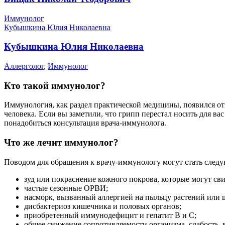
Иммунолог
Кубышкина Юлия Николаевна
Кубышкина Юлия Николаевна
Аллерголог
,
Иммунолог
Кто такой иммунолог?
Иммунология, как раздел практической медицины, появился о
человека. Если вы заметили, что грипп перестал носить для в
понадобиться консультация врача-иммунолога.
Что же лечит иммунолог?
Поводом для обращения к врачу-иммунологу могут стать след
зуд или покраснение кожного покрова, которые могут сви
частые сезонные ОРВИ;
насморк, вызванный аллергией на пыльцу растений или 
дисбактериоз кишечника и половых органов;
приобретенный иммунодефицит и гепатит B и C;
общее снижение сопротивляемости организма, слабость, 