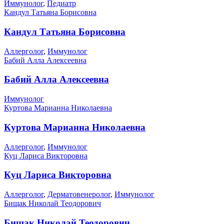
Иммунолог
,
Педиатр
Кандул Татьяна Борисовна
Кандул Татьяна Борисовна
Аллерголог
,
Иммунолог
Бабий Алла Алексеевна
Бабий Алла Алексеевна
Иммунолог
Куртова Марианна Николаевна
Куртова Марианна Николаевна
Аллерголог
,
Иммунолог
Куц Лариса Викторовна
Куц Лариса Викторовна
Аллерголог
,
Дерматовенеролог
,
Иммунолог
Бищак Николай Теодорович
Бищак Николай Теодорович