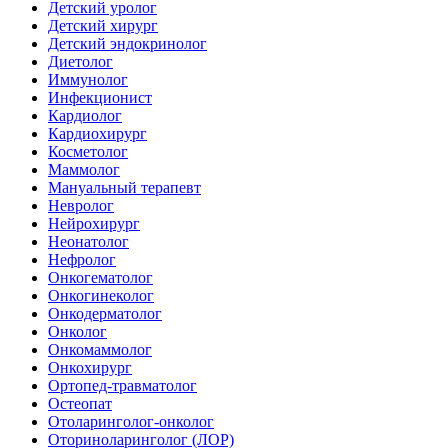
Детский уролог
Детский хирург
Детский эндокринолог
Диетолог
Иммунолог
Инфекционист
Кардиолог
Кардиохирург
Косметолог
Маммолог
Мануальный терапевт
Невролог
Нейрохирург
Неонатолог
Нефролог
Онкогематолог
Онкогинеколог
Онкодерматолог
Онколог
Онкомаммолог
Онкохирург
Ортопед-травматолог
Остеопат
Отоларинголог-онколог
Оториноларинголог (ЛОР)