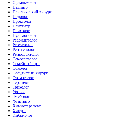
Офтальмолог
Педиатр
Пластический хирург
Подолог
Проктолог
Психиатр
Психолог
Пульмонолог
Реабилитолог
Ревматолог
Рентгенолог
Репродуктолог
Сексопатолог
Семейный врач
Сонолог
Сосудистый хирург
Стоматолог
Терапевт
Трихолог
Уролог
Флеболог
Фтизиатр
Химиотерапевт
Хирург
Эмбриолог