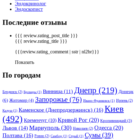
Эндокринолог
Эндоскопист
Последние отзывы
{{{ review.rating_post_title }}}
{{{ review.rating_title }}}
{{{review.rating_comment | sstr | nl2br}}}
Показать
По городам
Днепр
(219)
Винница
(11)
Донецк
Бердянск
(2)
Бровары
(1)
Запорожье
(76)
(6)
Житомир
(4)
Ирпень
(2)
Ивано-Франковск
(1)
Киев
Каменское (Днепродзержинск)
(16)
Калуш
(1)
(492)
Кривой Рог
(20)
Кременчуг
(10)
Кропивницкий
(3)
Мариуполь
(30)
Одесса
(20)
Львов
(14)
Николаев
(2)
Сумы
(39)
Полтава
(16)
Ровно
(2)
Самбор
(1)
Стрый
(1)