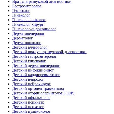
Врач ультразвуковой диагностики
Гастроэнтеролог
Гематолог
Гинеколог
Гинеколог-онколог
Гинеколог-хирург
Гинеколог-эндокринолог
Дерматовенеролог
Дерматолог
Дерматоонколог
Детский аллерголог
Детский врач ультразвуковой диагностики
Детский гастроэнтеролог
Детский гинеколог
Детский дерматовенеролог
Детский инфекционист
Детский кардиоревматолог
Детский невролог
Детский нейрохирург
Детский ортопед-травматолог
Детский оториноларинголог (ЛОР)
Детский офтальмолог
Детский психиатр
Детский психолог
Детский пульмонолог