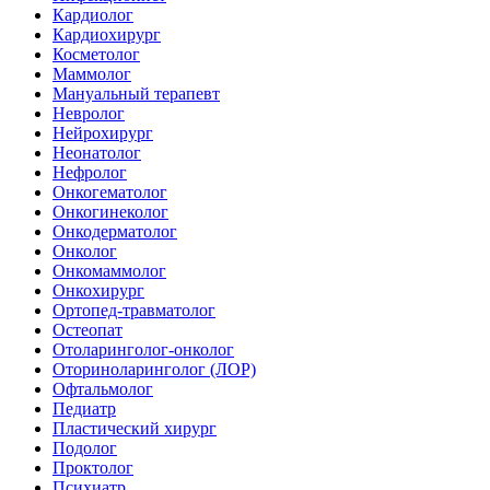
Кардиолог
Кардиохирург
Косметолог
Маммолог
Мануальный терапевт
Невролог
Нейрохирург
Неонатолог
Нефролог
Онкогематолог
Онкогинеколог
Онкодерматолог
Онколог
Онкомаммолог
Онкохирург
Ортопед-травматолог
Остеопат
Отоларинголог-онколог
Оториноларинголог (ЛОР)
Офтальмолог
Педиатр
Пластический хирург
Подолог
Проктолог
Психиатр