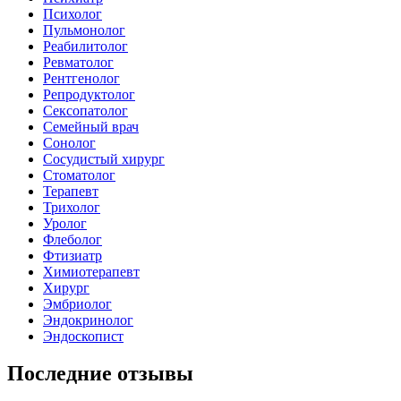
Психолог
Пульмонолог
Реабилитолог
Ревматолог
Рентгенолог
Репродуктолог
Сексопатолог
Семейный врач
Сонолог
Сосудистый хирург
Стоматолог
Терапевт
Трихолог
Уролог
Флеболог
Фтизиатр
Химиотерапевт
Хирург
Эмбриолог
Эндокринолог
Эндоскопист
Последние отзывы