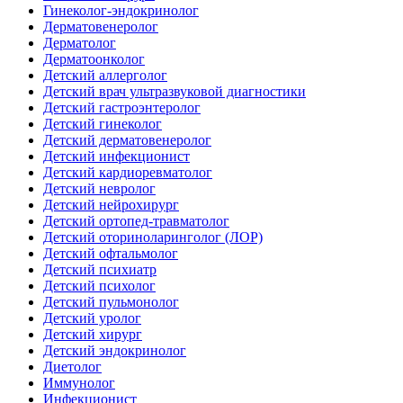
Гинеколог-эндокринолог
Дерматовенеролог
Дерматолог
Дерматоонколог
Детский аллерголог
Детский врач ультразвуковой диагностики
Детский гастроэнтеролог
Детский гинеколог
Детский дерматовенеролог
Детский инфекционист
Детский кардиоревматолог
Детский невролог
Детский нейрохирург
Детский ортопед-травматолог
Детский оториноларинголог (ЛОР)
Детский офтальмолог
Детский психиатр
Детский психолог
Детский пульмонолог
Детский уролог
Детский хирург
Детский эндокринолог
Диетолог
Иммунолог
Инфекционист