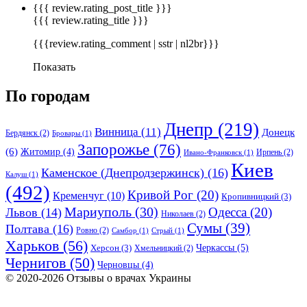
{{{ review.rating_post_title }}}
{{{ review.rating_title }}}
{{{review.rating_comment | sstr | nl2br}}}
Показать
По городам
Днепр
(219)
Винница
(11)
Донецк
Бердянск
(2)
Бровары
(1)
Запорожье
(76)
(6)
Житомир
(4)
Ирпень
(2)
Ивано-Франковск
(1)
Киев
Каменское (Днепродзержинск)
(16)
Калуш
(1)
(492)
Кривой Рог
(20)
Кременчуг
(10)
Кропивницкий
(3)
Мариуполь
(30)
Одесса
(20)
Львов
(14)
Николаев
(2)
Сумы
(39)
Полтава
(16)
Ровно
(2)
Самбор
(1)
Стрый
(1)
Харьков
(56)
Черкассы
(5)
Херсон
(3)
Хмельницкий
(2)
Чернигов
(50)
Черновцы
(4)
© 2020-2026 Отзывы о врачах Украины