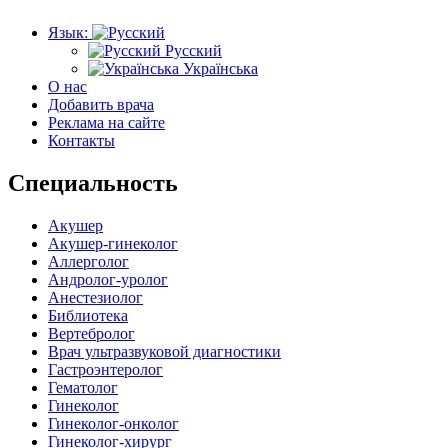
Язык:
Русский
Українська
О нас
Добавить врача
Реклама на сайте
Контакты
Специальность
Акушер
Акушер-гинеколог
Аллерголог
Андролог-уролог
Анестезиолог
Библиотека
Вертебролог
Врач ультразвуковой диагностики
Гастроэнтеролог
Гематолог
Гинеколог
Гинеколог-онколог
Гинеколог-хирург