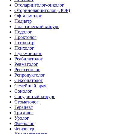
Отоларинголог-онколог
Оториноларинголог (ЛОР)
Офтальмолог
Педиатр
Пластический хирург
Подолог
Проктолог
Психиатр
Психолог
Пульмонолог
Реабилитолог
Ревматолог
Рентгенолог
Репродуктолог
Сексопатолог
Семейный врач
Сонолог
Сосудистый хирург
Стоматолог
Терапевт
Трихолог
Уролог
Флеболог
Фтизиатр