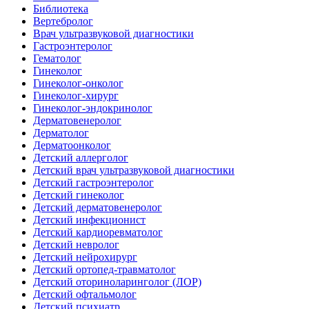
Библиотека
Вертебролог
Врач ультразвуковой диагностики
Гастроэнтеролог
Гематолог
Гинеколог
Гинеколог-онколог
Гинеколог-хирург
Гинеколог-эндокринолог
Дерматовенеролог
Дерматолог
Дерматоонколог
Детский аллерголог
Детский врач ультразвуковой диагностики
Детский гастроэнтеролог
Детский гинеколог
Детский дерматовенеролог
Детский инфекционист
Детский кардиоревматолог
Детский невролог
Детский нейрохирург
Детский ортопед-травматолог
Детский оториноларинголог (ЛОР)
Детский офтальмолог
Детский психиатр