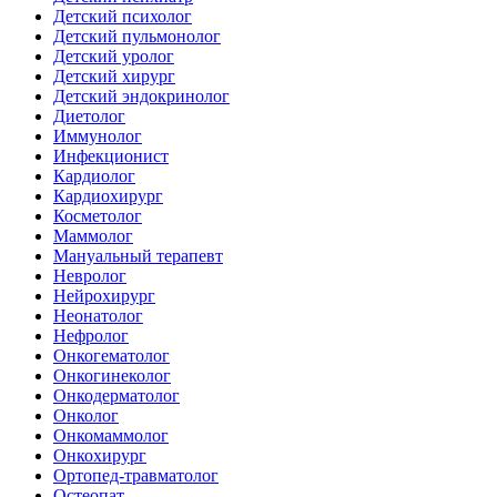
Детский психолог
Детский пульмонолог
Детский уролог
Детский хирург
Детский эндокринолог
Диетолог
Иммунолог
Инфекционист
Кардиолог
Кардиохирург
Косметолог
Маммолог
Мануальный терапевт
Невролог
Нейрохирург
Неонатолог
Нефролог
Онкогематолог
Онкогинеколог
Онкодерматолог
Онколог
Онкомаммолог
Онкохирург
Ортопед-травматолог
Остеопат