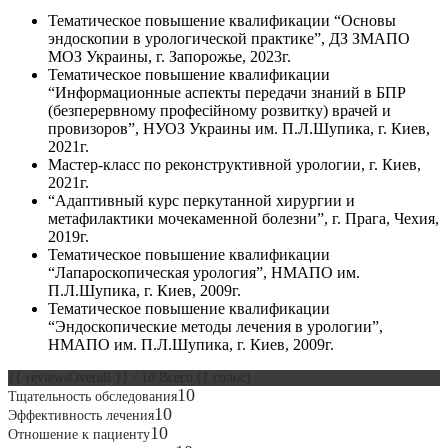
Тематическое повышение квалификации “Основы
эндоскопии в урологической практике”, ДЗ ЗМАПО
МОЗ Украины, г. Запорожье, 2023г.
Тематическое повышение квалификации
“Информационные аспекты передачи знаний в БПР
(безперервному професійному розвитку) врачей и
провизоров”, НУОЗ Украины им. П.Л.Шупика, г. Киев,
2021г.
Мастер-класс по реконструктивной урологии, г. Киев,
2021г.
“Адаптивный курс перкутанной хирургии и
метафилактики мочекаменной болезни”, г. Прага, Чехия,
2019г.
Тематическое повышение квалификации
“Лапароскопическая урология”, НМАПО им.
П.Л.Шупика, г. Киев, 2009г.
Тематическое повышение квалификации
“Эндоскопические методы лечения в урологии”,
НМАПО им. П.Л.Шупика, г. Киев, 2009г.
{{ reviewsOverall }}
/ 10
Всего
(
1
голос)
10
Тщательность обследования
10
Эффективность лечения
10
Отношение к пациенту