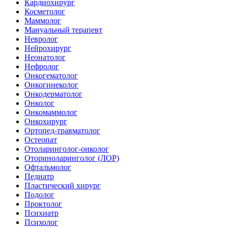
Кардиохирург
Косметолог
Маммолог
Мануальный терапевт
Невролог
Нейрохирург
Неонатолог
Нефролог
Онкогематолог
Онкогинеколог
Онкодерматолог
Онколог
Онкомаммолог
Онкохирург
Ортопед-травматолог
Остеопат
Отоларинголог-онколог
Оториноларинголог (ЛОР)
Офтальмолог
Педиатр
Пластический хирург
Подолог
Проктолог
Психиатр
Психолог