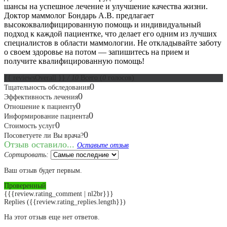
шансы на успешное лечение и улучшение качества жизни.
Доктор маммолог Бондарь А.В. предлагает
высококвалифицированную помощь и индивидуальный
подход к каждой пациентке, что делает его одним из лучших
специалистов в области маммологии. Не откладывайте заботу
о своем здоровье на потом — запишитесь на прием и
получите квалифицированную помощь!
{{ reviewsOverall }}
/ 10
Всего
(
0
голосов)
0
Тщательность обследования
0
Эффективность лечения
0
Отношение к пациенту
0
Информирование пациента
0
Стоимость услуг
0
Посоветуете ли Вы врача?
Отзыв оставило...
Оставьте отзыв
Сортировать:
Ваш отзыв будет первым.
Проверенный
{{{review.rating_comment | nl2br}}}
Replies
({{review.rating_replies.length}})
На этот отзыв еще нет ответов.