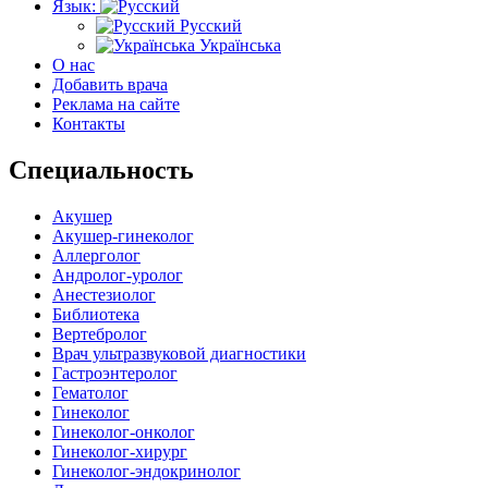
Язык:
Русский
Українська
О нас
Добавить врача
Реклама на сайте
Контакты
Специальность
Акушер
Акушер-гинеколог
Аллерголог
Андролог-уролог
Анестезиолог
Библиотека
Вертебролог
Врач ультразвуковой диагностики
Гастроэнтеролог
Гематолог
Гинеколог
Гинеколог-онколог
Гинеколог-хирург
Гинеколог-эндокринолог