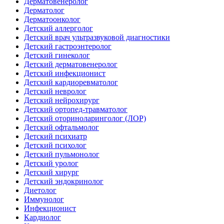
Дерматовенеролог
Дерматолог
Дерматоонколог
Детский аллерголог
Детский врач ультразвуковой диагностики
Детский гастроэнтеролог
Детский гинеколог
Детский дерматовенеролог
Детский инфекционист
Детский кардиоревматолог
Детский невролог
Детский нейрохирург
Детский ортопед-травматолог
Детский оториноларинголог (ЛОР)
Детский офтальмолог
Детский психиатр
Детский психолог
Детский пульмонолог
Детский уролог
Детский хирург
Детский эндокринолог
Диетолог
Иммунолог
Инфекционист
Кардиолог