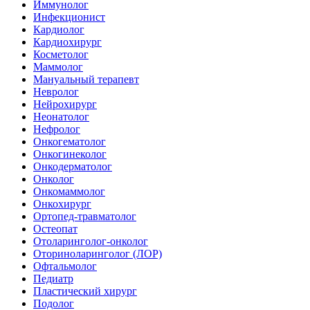
Иммунолог
Инфекционист
Кардиолог
Кардиохирург
Косметолог
Маммолог
Мануальный терапевт
Невролог
Нейрохирург
Неонатолог
Нефролог
Онкогематолог
Онкогинеколог
Онкодерматолог
Онколог
Онкомаммолог
Онкохирург
Ортопед-травматолог
Остеопат
Отоларинголог-онколог
Оториноларинголог (ЛОР)
Офтальмолог
Педиатр
Пластический хирург
Подолог