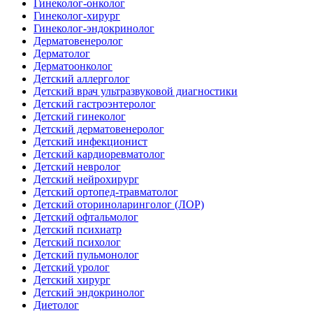
Гинеколог-онколог
Гинеколог-хирург
Гинеколог-эндокринолог
Дерматовенеролог
Дерматолог
Дерматоонколог
Детский аллерголог
Детский врач ультразвуковой диагностики
Детский гастроэнтеролог
Детский гинеколог
Детский дерматовенеролог
Детский инфекционист
Детский кардиоревматолог
Детский невролог
Детский нейрохирург
Детский ортопед-травматолог
Детский оториноларинголог (ЛОР)
Детский офтальмолог
Детский психиатр
Детский психолог
Детский пульмонолог
Детский уролог
Детский хирург
Детский эндокринолог
Диетолог