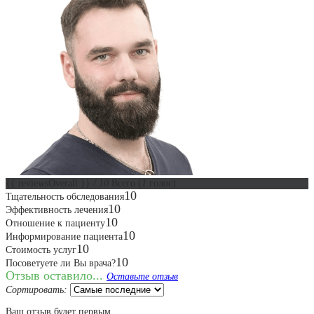
{{ reviewsOverall }}
/ 10
Всего
(
1
голос)
10
Тщательность обследования
10
Эффективность лечения
10
Отношение к пациенту
10
Информирование пациента
10
Стоимость услуг
10
Посоветуете ли Вы врача?
Отзыв оставило...
Оставьте отзыв
Сортировать:
Ваш отзыв будет первым.