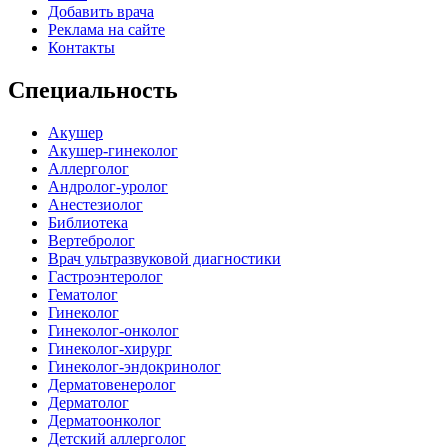
Добавить врача
Реклама на сайте
Контакты
Специальность
Акушер
Акушер-гинеколог
Аллерголог
Андролог-уролог
Анестезиолог
Библиотека
Вертебролог
Врач ультразвуковой диагностики
Гастроэнтеролог
Гематолог
Гинеколог
Гинеколог-онколог
Гинеколог-хирург
Гинеколог-эндокринолог
Дерматовенеролог
Дерматолог
Дерматоонколог
Детский аллерголог