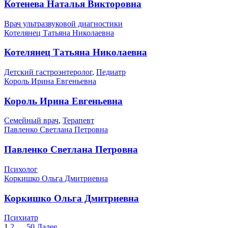
Котенева Наталья Викторовна
Врач ультразвуковой диагностики
Котелянец Татьяна Николаевна
Котелянец Татьяна Николаевна
Детский гастроэнтеролог
,
Педиатр
Король Ирина Евгеньевна
Король Ирина Евгеньевна
Семейный врач
,
Терапевт
Павленко Светлана Петровна
Павленко Светлана Петровна
Психолог
Коркишко Ольга Дмитриевна
Коркишко Ольга Дмитриевна
Психиатр
1
2
…
50
Далее