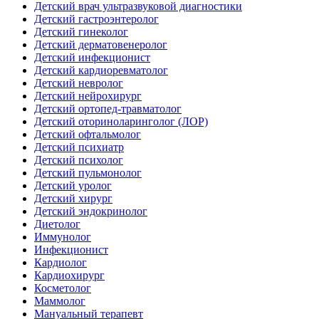
Детский врач ультразвуковой диагностики
Детский гастроэнтеролог
Детский гинеколог
Детский дерматовенеролог
Детский инфекционист
Детский кардиоревматолог
Детский невролог
Детский нейрохирург
Детский ортопед-травматолог
Детский оториноларинголог (ЛОР)
Детский офтальмолог
Детский психиатр
Детский психолог
Детский пульмонолог
Детский уролог
Детский хирург
Детский эндокринолог
Диетолог
Иммунолог
Инфекционист
Кардиолог
Кардиохирург
Косметолог
Маммолог
Мануальный терапевт