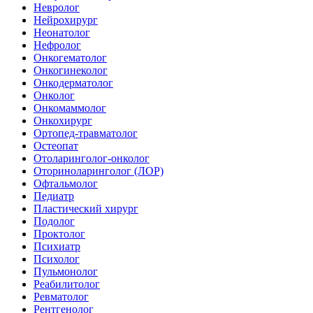
Невролог
Нейрохирург
Неонатолог
Нефролог
Онкогематолог
Онкогинеколог
Онкодерматолог
Онколог
Онкомаммолог
Онкохирург
Ортопед-травматолог
Остеопат
Отоларинголог-онколог
Оториноларинголог (ЛОР)
Офтальмолог
Педиатр
Пластический хирург
Подолог
Проктолог
Психиатр
Психолог
Пульмонолог
Реабилитолог
Ревматолог
Рентгенолог