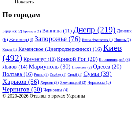
Показать
По городам
Днепр
(219)
Винница
(11)
Донецк
Бердянск
(2)
Бровары
(1)
Запорожье
(76)
(6)
Житомир
(4)
Ирпень
(2)
Ивано-Франковск
(1)
Киев
Каменское (Днепродзержинск)
(16)
Калуш
(1)
(492)
Кривой Рог
(20)
Кременчуг
(10)
Кропивницкий
(3)
Мариуполь
(30)
Одесса
(20)
Львов
(14)
Николаев
(2)
Сумы
(39)
Полтава
(16)
Ровно
(2)
Самбор
(1)
Стрый
(1)
Харьков
(56)
Черкассы
(5)
Херсон
(3)
Хмельницкий
(2)
Чернигов
(50)
Черновцы
(4)
© 2020-2026 Отзывы о врачах Украины