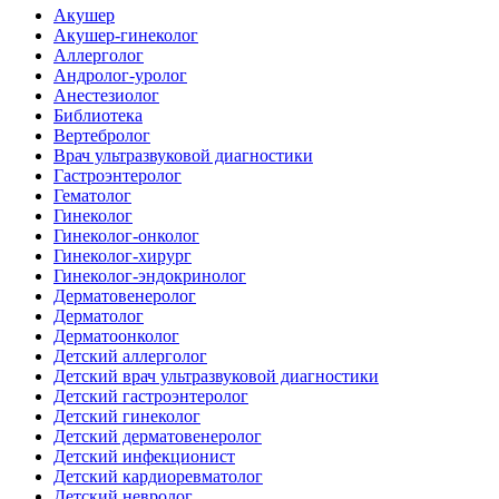
Акушер
Акушер-гинеколог
Аллерголог
Андролог-уролог
Анестезиолог
Библиотека
Вертебролог
Врач ультразвуковой диагностики
Гастроэнтеролог
Гематолог
Гинеколог
Гинеколог-онколог
Гинеколог-хирург
Гинеколог-эндокринолог
Дерматовенеролог
Дерматолог
Дерматоонколог
Детский аллерголог
Детский врач ультразвуковой диагностики
Детский гастроэнтеролог
Детский гинеколог
Детский дерматовенеролог
Детский инфекционист
Детский кардиоревматолог
Детский невролог