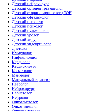
Детский нейрохирург
Детский ортопед-травматолог
Детский оториноларинголог (ЛОР)
Детский офтальмолог
Детский психиатр
Детский психолог
Детский пульмонолог
Детский уролог
Детский хирург
Детский эндокринолог
Диетолог
Иммунолог
Инфекционист
Кардиолог
Кардиохирург
Косметолог
Маммолог
Мануальный терапевт
Невролог
Нейрохирург
Неонатолог
Нефролог
Онкогематолог
Онкогинеколог
Онкодерматолог