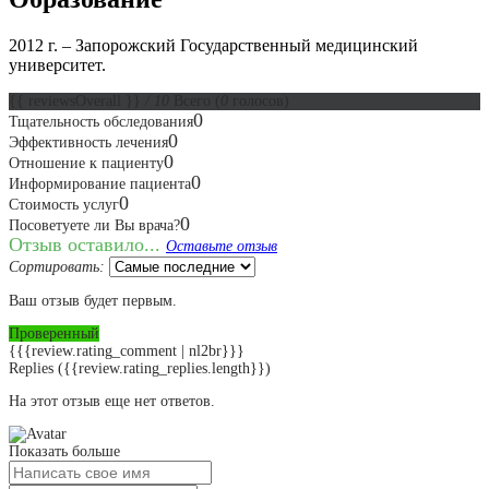
2012 г. – Запорожский Государственный медицинский
университет.
{{ reviewsOverall }}
/ 10
Всего
(
0
голосов)
0
Тщательность обследования
0
Эффективность лечения
0
Отношение к пациенту
0
Информирование пациента
0
Стоимость услуг
0
Посоветуете ли Вы врача?
Отзыв оставило...
Оставьте отзыв
Сортировать:
Ваш отзыв будет первым.
Проверенный
{{{review.rating_comment | nl2br}}}
Replies
({{review.rating_replies.length}})
На этот отзыв еще нет ответов.
Показать больше