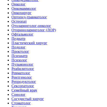
Онколог
Онкомаммолог
Онкохирург
Ортопед-травматолог
Остеопат
Отоларинголог-онколог
Оториноларинголог (ЛОР)
Офтальмолог
Педиатр
Пластический хирург
Подолог
Проктолог
Психиатр
Психолог
Пульмонолог
Реабилитолог
Ревматолог
Рентгенолог
Репродуктолог
Сексопатолог
Семейный врач
Сонолог
Сосудистый хирург
Стоматолог