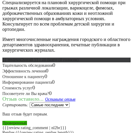
Специализируется на плановой хирургической помощи при
грыжах различной локализации, варикоцеле, фимозах,
доброкачественных образованиях кожи и неотложной
хирургической помощи в амбулаторных условиях.
Консультирует по всем проблемам детской хирургии и
ортопедии.
Имеет многочисленные награждения городского и областного
департаментов здравоохранения, печатные публикации в
хирургических журналах.
{{ reviewsOverall }}
/ 10
Всего
(
0
голосов)
0
Тщательность обследования
0
Эффективность лечения
0
Отношение к пациенту
0
Информирование пациента
0
Стоимость услуг
0
Посоветуете ли Вы врача?
Отзыв оставило...
Оставьте отзыв
Сортировать:
Ваш отзыв будет первым.
Проверенный
{{{review.rating_comment | nl2br}}}
Replies
({{review.rating_replies.length}})