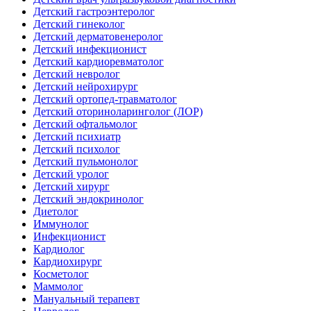
Детский гастроэнтеролог
Детский гинеколог
Детский дерматовенеролог
Детский инфекционист
Детский кардиоревматолог
Детский невролог
Детский нейрохирург
Детский ортопед-травматолог
Детский оториноларинголог (ЛОР)
Детский офтальмолог
Детский психиатр
Детский психолог
Детский пульмонолог
Детский уролог
Детский хирург
Детский эндокринолог
Диетолог
Иммунолог
Инфекционист
Кардиолог
Кардиохирург
Косметолог
Маммолог
Мануальный терапевт