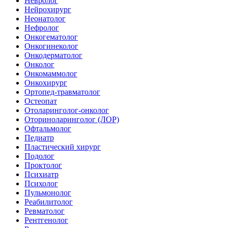
Невролог
Нейрохирург
Неонатолог
Нефролог
Онкогематолог
Онкогинеколог
Онкодерматолог
Онколог
Онкомаммолог
Онкохирург
Ортопед-травматолог
Остеопат
Отоларинголог-онколог
Оториноларинголог (ЛОР)
Офтальмолог
Педиатр
Пластический хирург
Подолог
Проктолог
Психиатр
Психолог
Пульмонолог
Реабилитолог
Ревматолог
Рентгенолог