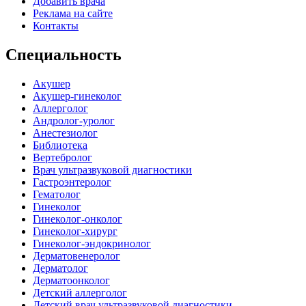
Добавить врача
Реклама на сайте
Контакты
Специальность
Акушер
Акушер-гинеколог
Аллерголог
Андролог-уролог
Анестезиолог
Библиотека
Вертебролог
Врач ультразвуковой диагностики
Гастроэнтеролог
Гематолог
Гинеколог
Гинеколог-онколог
Гинеколог-хирург
Гинеколог-эндокринолог
Дерматовенеролог
Дерматолог
Дерматоонколог
Детский аллерголог
Детский врач ультразвуковой диагностики