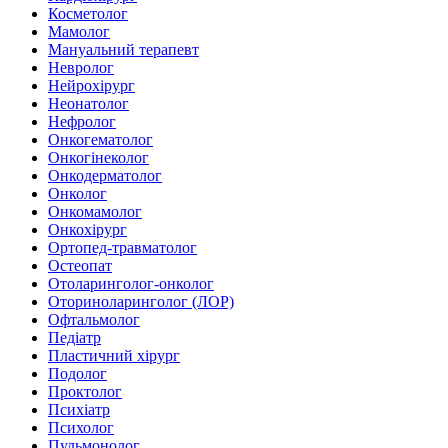
Косметолог
Мамолог
Мануальний терапевт
Невролог
Нейрохірург
Неонатолог
Нефролог
Онкогематолог
Онкогінеколог
Онкодерматолог
Онколог
Онкомамолог
Онкохірург
Ортопед-травматолог
Остеопат
Отоларинголог-онколог
Оториноларинголог (ЛОР)
Офтальмолог
Педіатр
Пластичний хірург
Подолог
Проктолог
Психіатр
Психолог
Пульмонолог