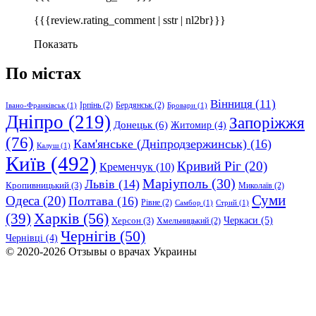
{{{review.rating_comment | sstr | nl2br}}}
Показать
По містах
Вінниця
(11)
Ірпінь
(2)
Бердянськ
(2)
Івано-Франківськ
(1)
Бровари
(1)
Дніпро
(219)
Запоріжжя
Донецьк
(6)
Житомир
(4)
(76)
Кам'янське (Дніпродзержинськ)
(16)
Калуш
(1)
Київ
(492)
Кривий Ріг
(20)
Кременчук
(10)
Маріуполь
(30)
Львів
(14)
Кропивницький
(3)
Миколаїв
(2)
Суми
Одеса
(20)
Полтава
(16)
Рівне
(2)
Самбор
(1)
Стрий
(1)
Харків
(56)
(39)
Черкаси
(5)
Херсон
(3)
Хмельницький
(2)
Чернігів
(50)
Чернівці
(4)
© 2020-2026 Отзывы о врачах Украины