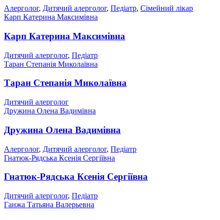
Алерголог
,
Дитячий алерголог
,
Педіатр
,
Сімейний лікар
Карп Катерина Максимівна
Карп Катерина Максимівна
Дитячий алерголог
,
Педіатр
Таран Степанія Миколаївна
Таран Степанія Миколаївна
Дитячий алерголог
Дружина Олена Вадимівна
Дружина Олена Вадимівна
Алерголог
,
Дитячий алерголог
,
Педіатр
Гнатюк-Рядська Ксенія Сергіївна
Гнатюк-Рядська Ксенія Сергіївна
Дитячий алерголог
,
Педіатр
Ганжа Татьяна Валерьевна