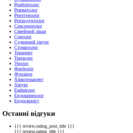
Реабілітолог
Ревматолог
Рентгенолог
Репродуктолог
Сексопатолог
Сімейний лікар
Сонолог
Судинний хірург
Стоматолог
Терапевт
Трихолог
Уролог
Флеболог
Фтизіатр
Хіміотерапевт
Хірург
Ембріолог
Ендокринолог
Ендоскопіст
Останні відгуки
{{{ review.rating_post_title }}}
{{{ review.rating_title }}}