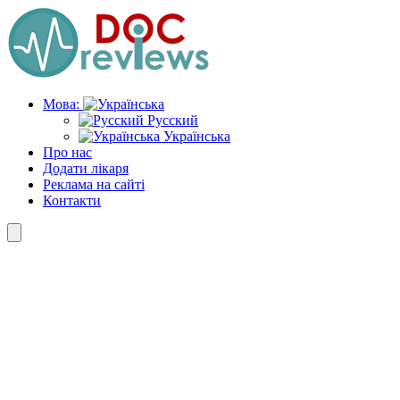
Skip
to
the
content
Мова:
Русский
Українська
Про нас
Додати лікаря
Реклама на сайті
Контакти