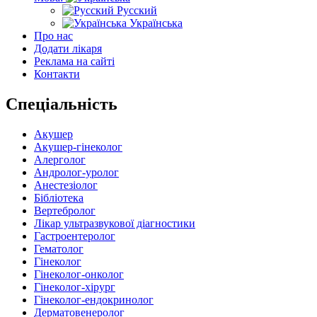
Русский
Українська
Про нас
Додати лікаря
Реклама на сайті
Контакти
Спеціальність
Акушер
Акушер-гінеколог
Алерголог
Андролог-уролог
Анестезіолог
Бібліотека
Вертебролог
Лікар ультразвукової діагностики
Гастроентеролог
Гематолог
Гінеколог
Гінеколог-онколог
Гінеколог-хірург
Гінеколог-ендокринолог
Дерматовенеролог