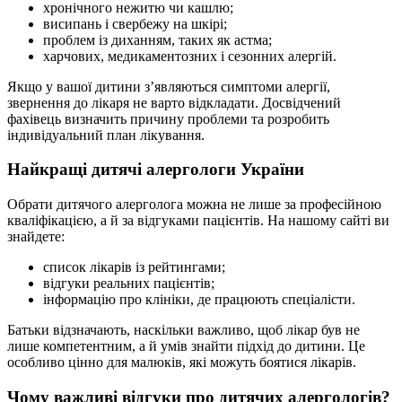
хронічного нежитю чи кашлю;
висипань і свербежу на шкірі;
проблем із диханням, таких як астма;
харчових, медикаментозних і сезонних алергій.
Якщо у вашої дитини з’являються симптоми алергії,
звернення до лікаря не варто відкладати. Досвідчений
фахівець визначить причину проблеми та розробить
індивідуальний план лікування.
Найкращі дитячі алергологи України
Обрати дитячого алерголога можна не лише за професійною
кваліфікацією, а й за відгуками пацієнтів. На нашому сайті ви
знайдете:
список лікарів із рейтингами;
відгуки реальних пацієнтів;
інформацію про клініки, де працюють спеціалісти.
Батьки відзначають, наскільки важливо, щоб лікар був не
лише компетентним, а й умів знайти підхід до дитини. Це
особливо цінно для малюків, які можуть боятися лікарів.
Чому важливі відгуки про дитячих алергологів?