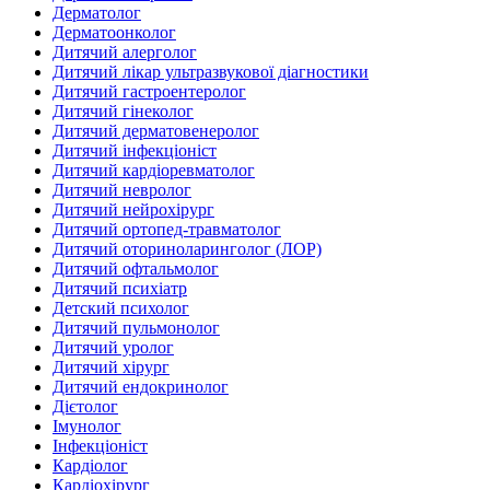
Дерматолог
Дерматоонколог
Дитячий алерголог
Дитячий лікар ультразвукової діагностики
Дитячий гастроентеролог
Дитячий гінеколог
Дитячий дерматовенеролог
Дитячий інфекціоніст
Дитячий кардіоревматолог
Дитячий невролог
Дитячий нейрохірург
Дитячий ортопед-травматолог
Дитячий оториноларинголог (ЛОР)
Дитячий офтальмолог
Дитячий психіатр
Детский психолог
Дитячий пульмонолог
Дитячий уролог
Дитячий хірург
Дитячий ендокринолог
Дієтолог
Імунолог
Інфекціоніст
Кардіолог
Кардіохірург