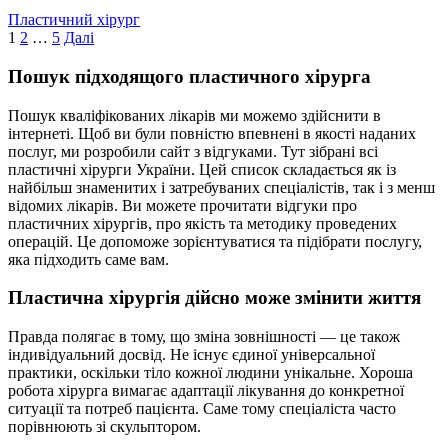
Пластичний хірург
Пагінація
1
2
…
5
Далі
записів
Пошук підходящого пластичного хірурга
Пошук кваліфікованих лікарів ми можемо здійснити в
інтернеті. Щоб ви були повністю впевнені в якості наданих
послуг, ми розробили сайт з відгуками. Тут зібрані всі
пластичні хірурги України. Цей список складається як із
найбільш знаменитих і затребуваних спеціалістів, так і з менш
відомих лікарів. Ви можете прочитати відгуки про
пластичних хірургів, про якість та методику проведених
операцій. Це допоможе зорієнтуватися та підібрати послугу,
яка підходить саме вам.
Пластична хірургія дійсно може змінити життя
Правда полягає в тому, що зміна зовнішності — це також
індивідуальний досвід. Не існує єдиної універсальної
практики, оскільки тіло кожної людини унікальне. Хороша
робота хірурга вимагає адаптації лікування до конкретної
ситуації та потреб пацієнта. Саме тому спеціаліста часто
порівнюють зі скульптором.