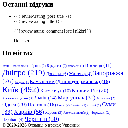
Останні відгуки
{{{ review.rating_post_title }}}
{{{ review.rating_title }}}
{{{review.rating_comment | sstr | nl2br}}}
Показать
По містах
Вінниця
(11)
Ірпінь
(2)
Бердянськ
(2)
Івано-Франківськ
(1)
Бровари
(1)
Дніпро
(219)
Запоріжжя
Донецьк
(6)
Житомир
(4)
(76)
Кам'янське (Дніпродзержинськ)
(16)
Калуш
(1)
Київ
(492)
Кривий Ріг
(20)
Кременчук
(10)
Маріуполь
(30)
Львів
(14)
Кропивницький
(3)
Миколаїв
(2)
Суми
Одеса
(20)
Полтава
(16)
Рівне
(2)
Самбор
(1)
Стрий
(1)
Харків
(56)
(39)
Черкаси
(5)
Херсон
(3)
Хмельницький
(2)
Чернігів
(50)
Чернівці
(4)
© 2020-2026 Отзывы о врачах Украины