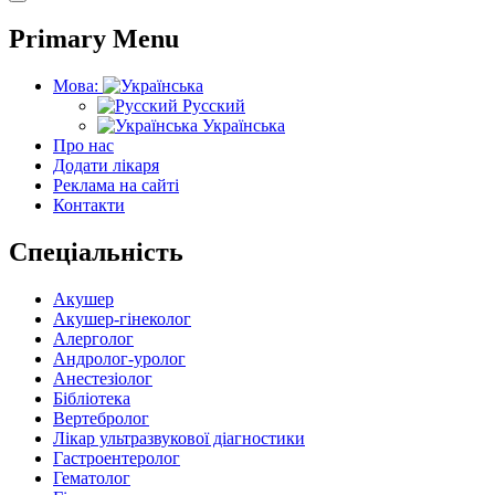
Primary Menu
Мова:
Русский
Українська
Про нас
Додати лікаря
Реклама на сайті
Контакти
Спеціальність
Акушер
Акушер-гінеколог
Алерголог
Андролог-уролог
Анестезіолог
Бібліотека
Вертебролог
Лікар ультразвукової діагностики
Гастроентеролог
Гематолог