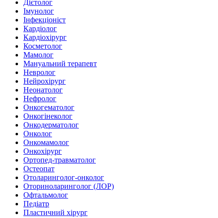
Дієтолог
Імунолог
Інфекціоніст
Кардіолог
Кардіохірург
Косметолог
Мамолог
Мануальний терапевт
Невролог
Нейрохірург
Неонатолог
Нефролог
Онкогематолог
Онкогінеколог
Онкодерматолог
Онколог
Онкомамолог
Онкохірург
Ортопед-травматолог
Остеопат
Отоларинголог-онколог
Оториноларинголог (ЛОР)
Офтальмолог
Педіатр
Пластичний хірург