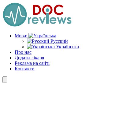
Skip
to
the
content
Мова:
Русский
Українська
Про нас
Додати лікаря
Реклама на сайті
Контакти