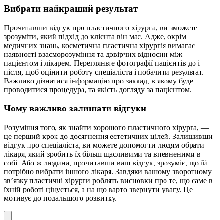
Вибрати найкращий результат
Прочитавши відгук про пластичного хірурга, ви зможете
зрозуміти, який підхід до клієнта він має. Адже, окрім
медичних знань, косметична пластична хірургія вимагає
наявності взаєморозуміння та довірчих відносин між
пацієнтом і лікарем. Перегляньте фотографії пацієнтів до і
після, щоб оцінити роботу спеціаліста і побачити результат.
Важливо дізнатися інформацію про заклад, в якому буде
проводитися процедура, та якість догляду за пацієнтом.
Чому важливо залишати відгуки
Розуміння того, як знайти хорошого пластичного хірурга, —
це перший крок до досягнення естетичних цілей. Залишивши
відгук про спеціаліста, ви можете допомогти людям обрати
лікаря, який зробить їх більш щасливими та впевненими в
собі. Або ж людина, прочитавши ваш відгук, зрозуміє, що їй
потрібно вибрати іншого лікаря. Завдяки вашому зворотному
зв’язку пластичні хірурги роблять висновки про те, що саме в
їхній роботі цінується, а на що варто звернути увагу. Це
мотивує до подальшого розвитку.