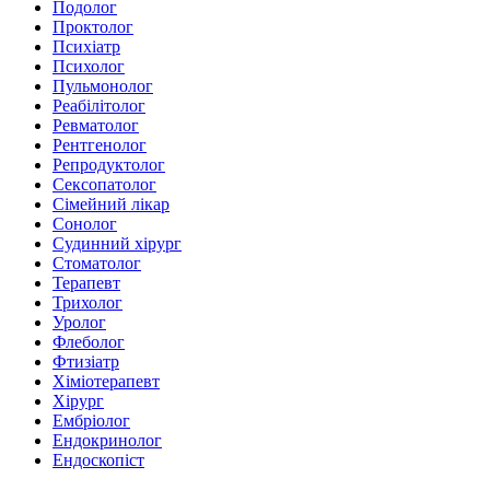
Подолог
Проктолог
Психіатр
Психолог
Пульмонолог
Реабілітолог
Ревматолог
Рентгенолог
Репродуктолог
Сексопатолог
Сімейний лікар
Сонолог
Судинний хірург
Стоматолог
Терапевт
Трихолог
Уролог
Флеболог
Фтизіатр
Хіміотерапевт
Хірург
Ембріолог
Ендокринолог
Ендоскопіст