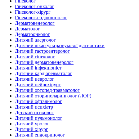
Гінеколог
Гінеколог-онколог
Гінеколог-хірург
Гінеколог-ендокринолог
Дерматовенеролог
Дерматолог
Дерматоонколог
Дитячий алерголог
Дитячий лікар ультразвукової діагностики
Дитячий гастроентеролог
Дитячий гінеколог
Дитячий дерматовенеролог
Дитячий інфекціоніст
Дитячий кардіоревматолог
Дитячий невролог
Дитячий нейрохірург
Дитячий ортопед-травматолог
Дитячий оториноларинголог (ЛОР)
Дитячий офтальмолог
Дитячий психіатр
Детский психолог
Дитячий пульмонолог
Дитячий уролог
Дитячий хірург
Дитячий ендокринолог