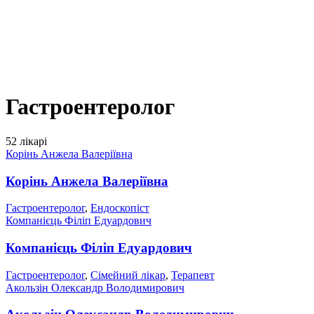
Гастроентеролог
52 лікарі
Корінь Анжела Валеріївна
Корінь Анжела Валеріївна
Гастроентеролог
,
Ендоскопіст
Компанієць Філіп Едуардович
Компанієць Філіп Едуардович
Гастроентеролог
,
Сімейний лікар
,
Терапевт
Акользін Олександр Володимирович