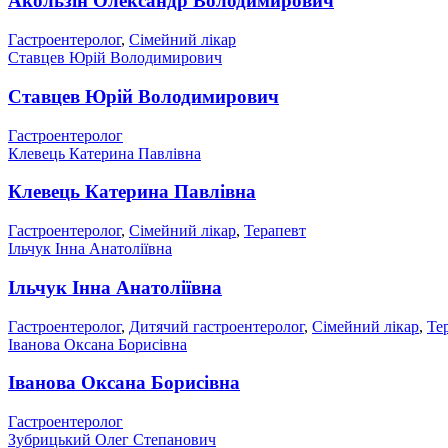
Акользін Олександр Володимирович
Гастроентеролог
,
Сімейний лікар
Ставцев Юрій Володимирович
Ставцев Юрій Володимирович
Гастроентеролог
Клевець Катерина Павлівна
Клевець Катерина Павлівна
Гастроентеролог
,
Сімейний лікар
,
Терапевт
Ільчук Інна Анатоліївна
Ільчук Інна Анатоліївна
Гастроентеролог
,
Дитячий гастроентеролог
,
Сімейний лікар
,
Те
Іванова Оксана Борисівна
Іванова Оксана Борисівна
Гастроентеролог
Зубрицький Олег Степанович