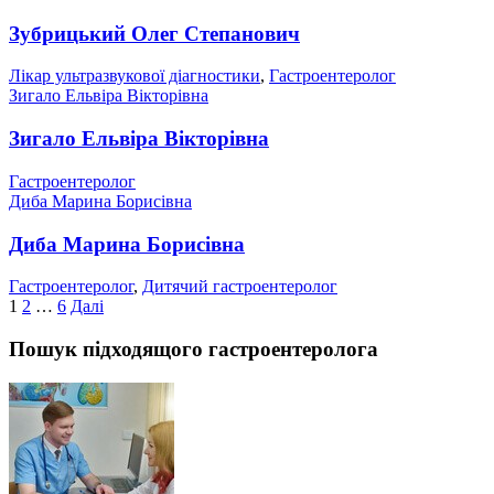
Зубрицький Олег Степанович
Лікар ультразвукової діагностики
,
Гастроентеролог
Зигало Ельвіра Вікторівна
Зигало Ельвіра Вікторівна
Гастроентеролог
Диба Марина Борисівна
Диба Марина Борисівна
Гастроентеролог
,
Дитячий гастроентеролог
Пагінація
1
2
…
6
Далі
записів
Пошук підходящого гастроентеролога