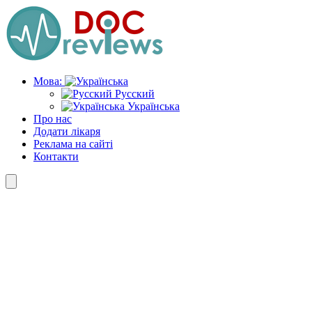
Skip
to
the
content
Мова:
Русский
Українська
Про нас
Додати лікаря
Реклама на сайті
Контакти