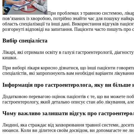
При проблемах з травною системою, лікар
пов’язаних із хворобою, потрібно знайти час для пошуку найкращ
область спеціалізації та інші дані. Використання відгуків паці
розгорнуті відповіді на запитання. Пацієнти часто пишуть про с
Вибір спеціаліста
Лікарі, які отримали освіту в галузі гастроентерології, діагно
кишки.
При виборі лікаря корисно дізнатися, що інші пацієнти говорят
спеціалістів, які запропонують вам необхідні варіанти лікування
Інформація про гастроентеролога, яку ви більше н
Додатковою перевагою оцінок пацієнтів є те, що ви можете поб
гастроентерологу, який детально описує стан або лікування, але
Чому важливо залишати відгук про гастроентеро
Людині, яка страждає від захворювання травної системи, досит
нюанси. Коли ви ділитеся своїм досвідом, ви допомагаєте не ли