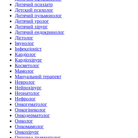
Дитячий психіатр
Детский психолог
Дитячий пульмонолог
Дитячий уролог
Дитячий хірург
Дитячий ендокринолог
Дієтолог
Імунолог
Інфекціоніст
Кардіолог
Кардіохірург
Косметолог
Мамолог
Мануальний терапевт
Невролог
Нейрохірург
Неонатолог
Нефролог
Онкогематолог
Онкогінеколог
Онкодерматолог
Онколог
Онкомамолог
Онкохірург
Ортопед-травматолог