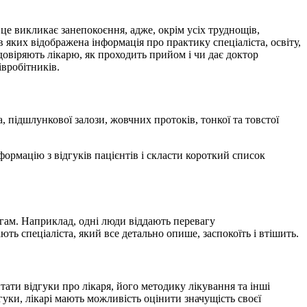
е викликає занепокоєння, адже, окрім усіх труднощів,
 яких відображена інформація про практику спеціаліста, освіту,
 довіряють лікарю, як проходить прийом і чи дає доктор
івробітників.
а, підшлункової залози, жовчних протоків, тонкої та товстої
формацію з відгуків пацієнтів і скласти короткий список
огам. Наприклад, одні люди віддають перевагу
ть спеціаліста, який все детально опише, заспокоїть і втішить.
ати відгуки про лікаря, його методику лікування та інші
уки, лікарі мають можливість оцінити значущість своєї