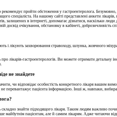
 рекомендує пройти обстеження у гастроентеролога. Безумовно, ц
ого спеціаліста. На нашому сайті представлені анкети лікарів, в
єнтів, залишених в інтернеті, допомагає дізнатися, наскільки люди
вій досвід очікування, обстановку в кабінеті, доброзичливість сп
стують і лікують захворювання стравоходу, шлунка, жовчного міхур
ь про лікарів-гастроентерологів. Ви можете отримати детальну ін
.
іде не знайдете
ачити, чи відповідає особистість конкретного лікаря вашим вим
 не перевантажує пацієнта інформацією. Інші ж, навпаки, вибираю
лога?
ь складно знайти підходящого лікаря. Таким людям важливо почит
ше майбутнім пацієнтам, але й самим лікарям. Адже читаючи відг