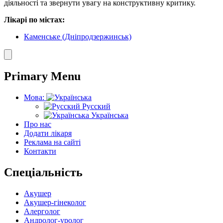
діяльності та звернути увагу на конструктивну критику.
Лікарі по містах:
Каменське (Дніпродзержинськ)
Primary Menu
Мова:
Русский
Українська
Про нас
Додати лікаря
Реклама на сайті
Контакти
Спеціальність
Акушер
Акушер-гінеколог
Алерголог
Андролог-уролог