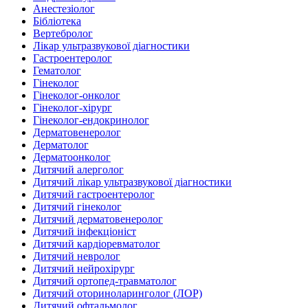
Анестезіолог
Бібліотека
Вертебролог
Лікар ультразвукової діагностики
Гастроентеролог
Гематолог
Гінеколог
Гінеколог-онколог
Гінеколог-хірург
Гінеколог-ендокринолог
Дерматовенеролог
Дерматолог
Дерматоонколог
Дитячий алерголог
Дитячий лікар ультразвукової діагностики
Дитячий гастроентеролог
Дитячий гінеколог
Дитячий дерматовенеролог
Дитячий інфекціоніст
Дитячий кардіоревматолог
Дитячий невролог
Дитячий нейрохірург
Дитячий ортопед-травматолог
Дитячий оториноларинголог (ЛОР)
Дитячий офтальмолог